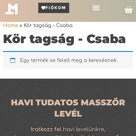
FIÓKOM
Kör Bemutató
Home
»
Kör tagság - Csaba
Kör tagság - Csaba
Egy termék se felelt meg a keresésnek.
HAVI TUDATOS MASSZŐR
LEVÉL
Iratkozz
fel
havi levelünkre,