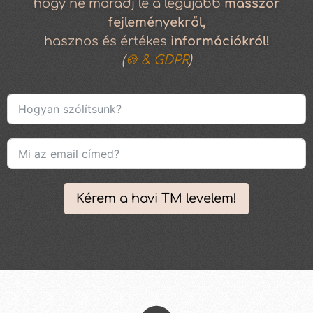
hogy ne maradj le a legújabb
masszőr
fejleményekről,
hasznos és értékes
információkról!
(
🍪 & GDPR
)
Kérem a havi TM levelem!