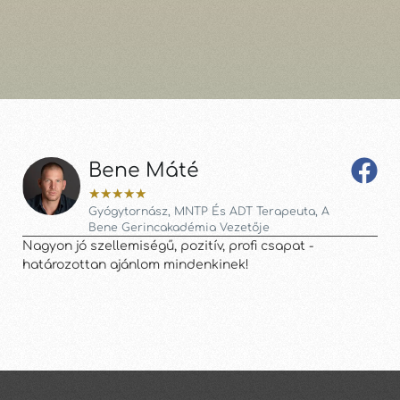
Bene Máté
★
★
★
★
★
Gyógytornász, MNTP És ADT Terapeuta, A
Bene Gerincakadémia Vezetője
Mas
Nagyon jó szellemiségű, pozitív, profi csapat -
nem
határozottan ajánlom mindenkinek!
és 