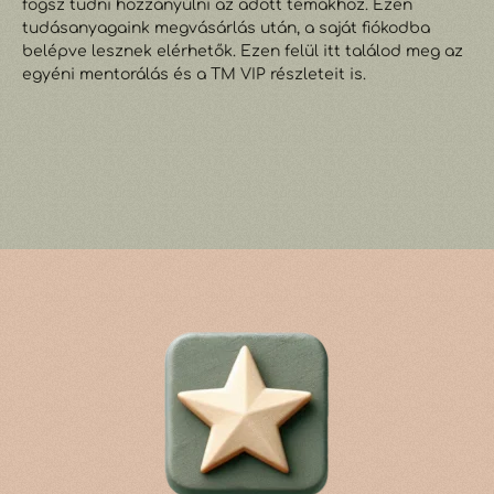
fogsz tudni hozzányúlni az adott témákhoz. Ezen
tudásanyagaink megvásárlás után, a saját fiókodba
belépve lesznek elérhetők. Ezen felül itt találod meg az
egyéni mentorálás és a TM VIP részleteit is.