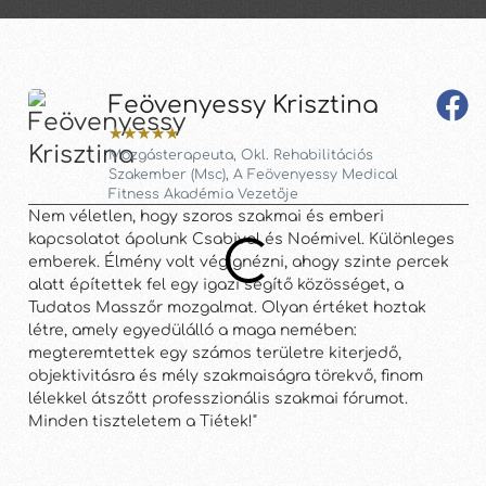
Feövenyessy Krisztina
★
★
★
★
★
Mozgásterapeuta, Okl. Rehabilitációs
Szakember (Msc), A Feövenyessy Medical
Fitness Akadémia Vezetője
K
Nem véletlen, hogy szoros szakmai és emberi
El
kapcsolatot ápolunk Csabival és Noémivel. Különleges
- 
emberek. Élmény volt végignézni, ahogy szinte percek
re
alatt építettek fel egy igazi segítő közösséget, a
is
Tudatos Masszőr mozgalmat. Olyan értéket hoztak
ké
létre, amely egyedülálló a maga nemében:
ho
megteremtettek egy számos területre kiterjedő,
objektivitásra és mély szakmaiságra törekvő, finom
lélekkel átszőtt professzionális szakmai fórumot.
Minden tiszteletem a Tiétek!"