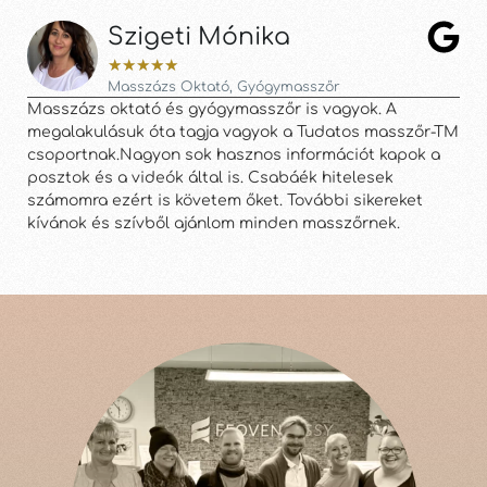
Szigeti Mónika
★
★
★
★
★
Masszázs Oktató, Gyógymasszőr
Masszázs oktató és gyógymasszőr is vagyok. A
Hiá
megalakulásuk óta tagja vagyok a Tudatos masszőr-TM
egy
csoportnak.Nagyon sok hasznos információt kapok a
és 
posztok és a videók által is. Csabáék hitelesek
tar
számomra ezért is követem őket. További sikereket
kívánok és szívből ajánlom minden masszőrnek.