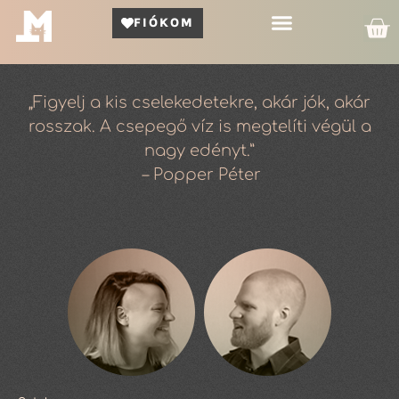
FIÓKOM
Kör Bemutató
„Figyelj a kis cselekedetekre, akár jók, akár
rosszak. A csepegő víz is megtelíti végül a
nagy edényt.”
– Popper Péter