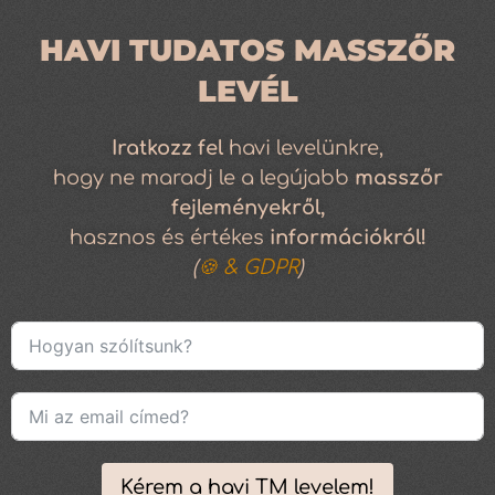
HAVI TUDATOS MASSZŐR
LEVÉL
Iratkozz
fel
havi levelünkre,
hogy ne maradj le a legújabb
masszőr
fejleményekről,
hasznos és értékes
információkról!
(
🍪 & GDPR
)
Kérem a havi TM levelem!