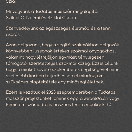
Szia!
Mi vagyunk a
Tudatos masszőr
megalapítói,
Sziklai O. Noémi és Sziklai Csaba.
Szenvedélyünk az egészséges életmód és a tenni
akarás.
Azon dolgozunk, hogy a segítő szakmákban dolgozók
könnyebben jussanak értékes szakmai anyagokhoz,
valamint hogy létrejöjjön egymást ténylegesen
támogató, szeretetteljes szakmai közeg. Ezzel célunk,
hogy a minket követő szakemberek segítségével minél
szélesebb körben terjedhessen el mindaz, ami
szükséges alapfeltétele egy minőségi életnek.
Ezért is kezdtük el 2023 szeptemberében a Tudatos
masszőr projektünket, aminek épp a weboldalán vagy.
Remélem számodra is hasznos lesz a munkánk! 🙂