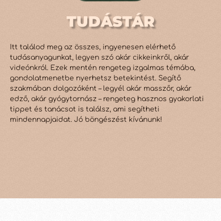
TUDÁSTÁR
Itt találod meg az összes, ingyenesen elérhető
tudásanyagunkat, legyen szó akár cikkeinkről, akár
videónkról. Ezek mentén rengeteg izgalmas témába,
gondolatmenetbe nyerhetsz betekintést. Segítő
szakmában dolgozóként – legyél akár masszőr, akár
edző, akár gyógytornász – rengeteg hasznos gyakorlati
tippet és tanácsot is találsz, ami segítheti
mindennapjaidat. Jó böngészést kívánunk!