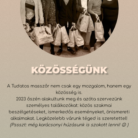
KÖZÖSSÉGÜNK
A Tudatos masszőr nem csak egy mozgalom, hanem egy
közösség is.
2023 őszén alakultunk meg és azóta szervezünk
személyes találkozókat: közös szakmai
beszélgetéseket, ismerkedős eseményeket, önismereti
alkalmakat. Legközelebb várunk téged is szeretettel!
(Pssszt: még karácsonyi húzásunk is szokott lenni! 😉 )