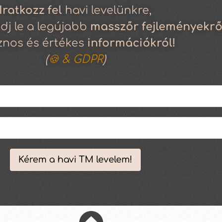
Iratkozz
fel
havi levelünkre,
dj le a legújabb
masszőr fejleményekrő
znos és értékes
információkról!
(
🍪 & GDPR
)
Kérem a havi TM levelem!