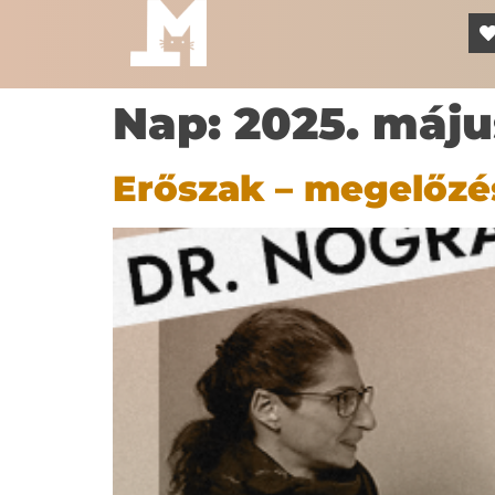
Nap:
2025. máju
Erőszak – megelőzés