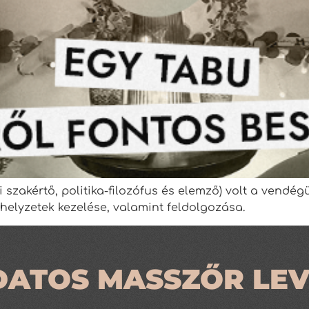
 szakértő, politika-filozófus és elemző) volt a vendég
 helyzetek kezelése, valamint feldolgozása.
DATOS MASSZŐR LEV