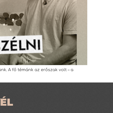
ünk. A fő témánk az erőszak volt – a
ÉL