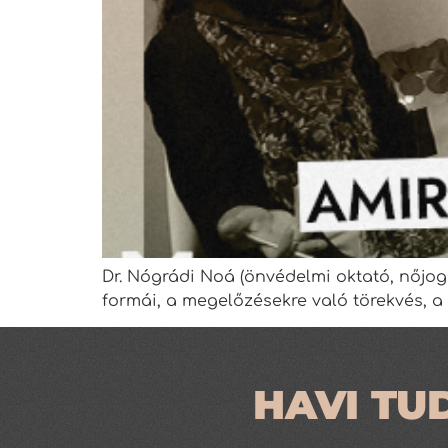
Dr. Nógrádi Noá (önvédelmi oktató, nőjogi
formái, a megelőzésekre való törekvés, a
HAVI TU