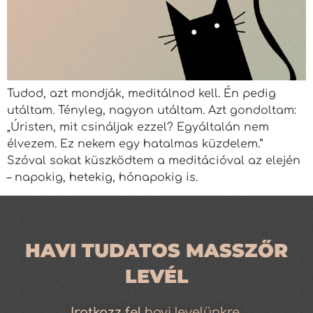
Tudod, azt mondják, meditálnod kell. Én pedig
utáltam. Tényleg, nagyon utáltam. Azt gondoltam:
„Úristen, mit csináljak ezzel? Egyáltalán nem
élvezem. Ez nekem egy hatalmas küzdelem.”
Szóval sokat küszködtem a meditációval az elején
– napokig, hetekig, hónapokig is.
HAVI TUDATOS MASSZŐR
LEVÉL
Iratkozz
fel
havi levelünkre,