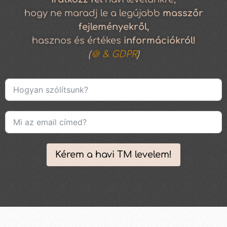
hogy ne maradj le a legújabb
masszőr
fejleményekről,
hasznos és értékes
információkról!
(
🍪 & GDPR
)
Kérem a havi TM levelem!