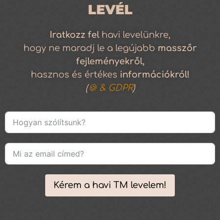
LEVÉL
Iratkozz
fel
havi levelünkre,
hogy ne maradj le a legújabb
masszőr
fejleményekről,
hasznos és értékes
információkról!
(
🍪 & GDPR
)
Kérem a havi TM levelem!