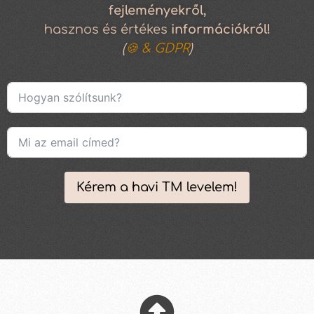
fejleményekről,
hasznos és értékes
információkról!
(
🍪 & GDPR
)
Kérem a havi TM levelem!