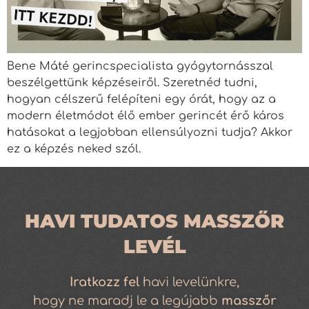
Bene Máté gerincspecialista gyógytornásszal
beszélgettünk képzéseiről. Szeretnéd tudni,
hogyan célszerű felépíteni egy órát, hogy az a
modern életmódot élő ember gerincét érő káros
hatásokat a legjobban ellensúlyozni tudja? Akkor
ez a képzés neked szól.
HAVI TUDATOS MASSZŐR
LEVÉL
Iratkozz
fel
havi levelünkre,
hogy ne maradj le a legújabb
masszőr