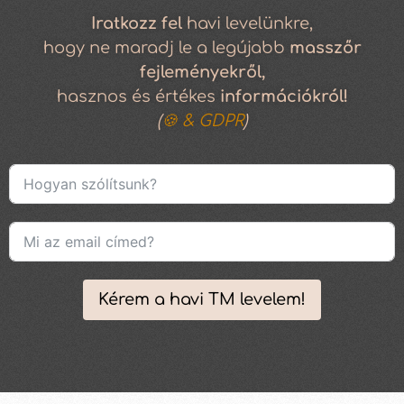
Iratkozz
fel
havi levelünkre,
hogy ne maradj le a legújabb
masszőr
fejleményekről,
hasznos és értékes
információkról!
(
🍪 & GDPR
)
Kérem a havi TM levelem!