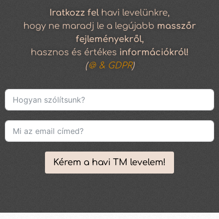
Iratkozz
fel
havi levelünkre,
hogy ne maradj le a legújabb
masszőr
fejleményekről,
hasznos és értékes
információkról!
(
🍪 & GDPR
)
Kérem a havi TM levelem!