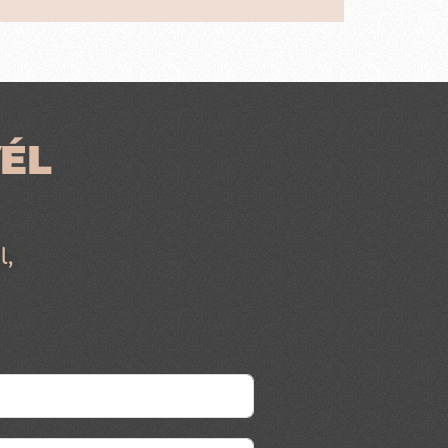
ÉL
l,