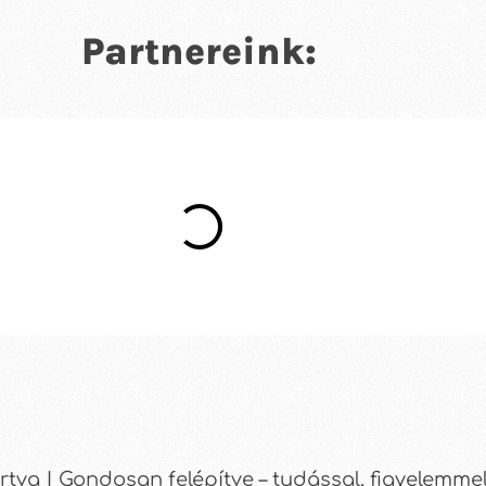
Partnereink:
tva | Gondosan felépítve – tudással, figyelemmel 