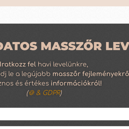
DATOS MASSZŐR LEV
Iratkozz
fel
havi levelünkre,
dj le a legújabb
masszőr fejleményekrő
znos és értékes
információkról!
(
🍪 & GDPR
)