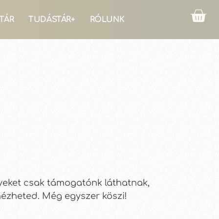
TÁR
TUDÁSTÁR+
RÓLUNK
lyeket csak támogatónk láthatnak,
nézheted. Még egyszer köszi!