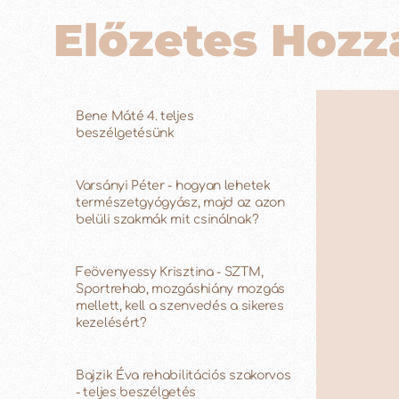
Előzetes Hozz
Bene Máté 4. teljes
beszélgetésünk
Varsányi Péter - hogyan lehetek
természetgyógyász, majd az azon
belüli szakmák mit csinálnak?
Feövenyessy Krisztina - SZTM,
Sportrehab, mozgáshiány mozgás
mellett, kell a szenvedés a sikeres
kezelésért?
Bajzik Éva rehabilitációs szakorvos
- teljes beszélgetés