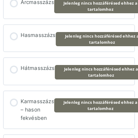
Arcmasszázs
Jelenleg nincs hozzáférésed ehhez a
tartalomhoz
Nyújtás jellegű fogások (videó a végén)
Állj kreatívan a fogásokhoz
Hasmasszázs
Jelenleg nincs hozzáférésed ehhez 
tartalomhoz
Hátmasszázs
Jelenleg nincs hozzáférésed ehhez a
tartalomhoz
Karmasszázs
Jelenleg nincs hozzáférésed ehhez a
tartalomhoz
– hason
fekvésben