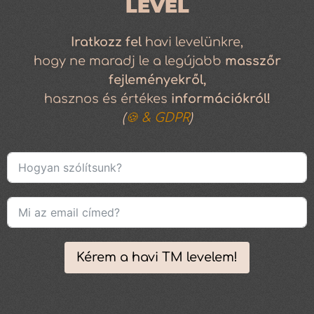
LEVÉL
Iratkozz
fel
havi levelünkre,
hogy ne maradj le a legújabb
masszőr
fejleményekről,
hasznos és értékes
információkról!
(
🍪 & GDPR
)
Kérem a havi TM levelem!