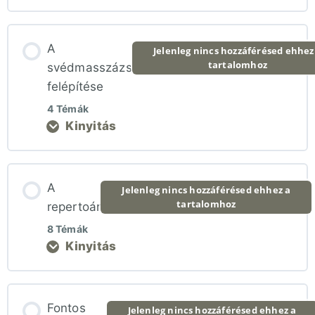
A
Jelenleg nincs hozzáférésed ehhez
tartalomhoz
svédmasszázs
felépítése
4 Témák
Kinyitás
Lecke tartalom
A
Jelenleg nincs hozzáférésed ehhez a
tartalomhoz
0% BEFEJEZVE
0/4 lépés
repertoár
8 Témák
Kinyitás
1. Ráhangolódás és bemelegítés
Lecke tartalom
2. A kezelés fő része
Fontos
Jelenleg nincs hozzáférésed ehhez a