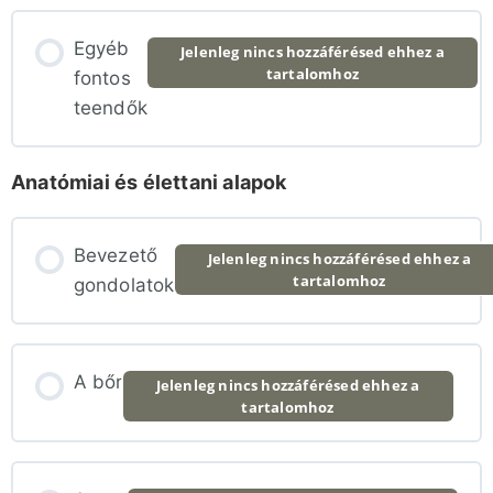
Lecke tartalom
Takarás
Egyéb
Jelenleg nincs hozzáférésed ehhez a
tartalomhoz
0% BEFEJEZVE
0/4 lépés
fontos
teendők
Pozicionálás (videó a végén)
Az utolsó teendők az utolsó fogás után
Anatómiai és élettani alapok
Vivőanyag (videó a végén)
Fizetés és számlázás
Bevezető
Testtartásunk és helyzetünk
Jelenleg nincs hozzáférésed ehhez a
tartalomhoz
gondolatok
Ne erőltessük az új időpontot
Erősség
Szünet
A bőr
Jelenleg nincs hozzáférésed ehhez a
Folyamatos kontaktus
tartalomhoz
Kommunikáció