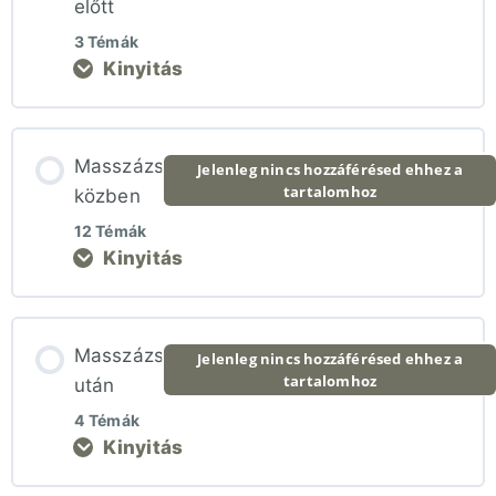
előtt
3 Témák
Kinyitás
Lecke tartalom
Masszázs
Jelenleg nincs hozzáférésed ehhez a
tartalomhoz
0% BEFEJEZVE
0/3 lépés
közben
12 Témák
Kinyitás
Vendég fogadása
Lecke tartalom
Kikérdezés
Masszázs
Jelenleg nincs hozzáférésed ehhez a
tartalomhoz
0% BEFEJEZVE
0/12 lépés
után
Az utolsó feladatok a masszázs előtt
4 Témák
Kinyitás
Kellemes hőmérséklet