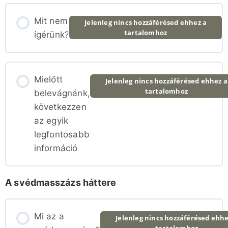
Mit nem
Jelenleg nincs hozzáférésed ehhez a
tartalomhoz
ígérünk?
Mielőtt
Jelenleg nincs hozzáférésed ehhez a
tartalomhoz
belevágnánk,
következzen
az egyik
legfontosabb
információ
A svédmasszázs háttere
Mi az a
Jelenleg nincs hozzáférésed ehhe
tartalomhoz