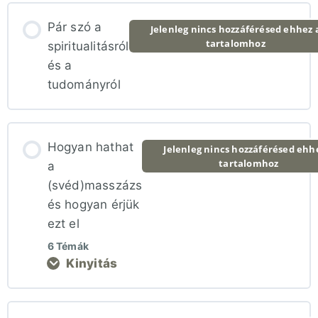
Lecke tartalom
Pár szó a
Jelenleg nincs hozzáférésed ehhez 
tartalomhoz
0% BEFEJEZVE
0/25 lépés
spiritualitásról
és a
tudományról
Méregtelenítés
Vérkeringés-fokozás
Hogyan hathat
Jelenleg nincs hozzáférésed ehh
tartalomhoz
a
(svéd)masszázs
Az izom oxigénellátásának javítása
és hogyan érjük
ezt el
Az immunrendszer erősítése
6 Témák
Kinyitás
Paraszimpatikus túlsúly létrehozása
Lecke tartalom