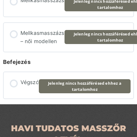
Mellkasmasszázs
Jelenleg nincs hozzáférésed eh
tartalomhoz
Mellkasmasszázs
Jelenleg nincs hozzáférésed eh
tartalomhoz
– női modellen
Befejezés
Végszó
Jelenleg nincs hozzáférésed ehhez a
tartalomhoz
HAVI TUDATOS MASSZŐR