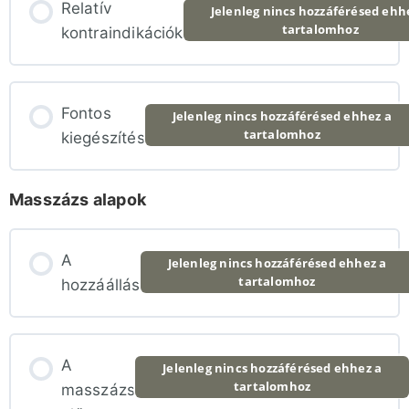
Relatív
Jelenleg nincs hozzáférésed ehh
tartalomhoz
kontraindikációk
Eszközök, extrák és esztétikum
Fontos
Jelenleg nincs hozzáférésed ehhez a
Házhoz járó masszőrként
tartalomhoz
kiegészítés
A masszőr megjelenése
Masszázs alapok
Pár gondolat a helyes takarításhoz és
A
Jelenleg nincs hozzáférésed ehhez a
kézmosáshoz
tartalomhoz
hozzáállás
A
Jelenleg nincs hozzáférésed ehhez a
tartalomhoz
masszázs