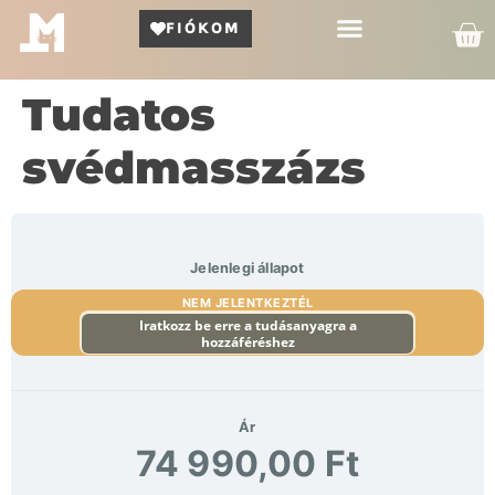
FIÓKOM
Kör Bemutató
Tudatos
svédmasszázs
Jelenlegi állapot
NEM JELENTKEZTÉL
Iratkozz be erre a tudásanyagra a
hozzáféréshez
Ár
74 990,00 Ft