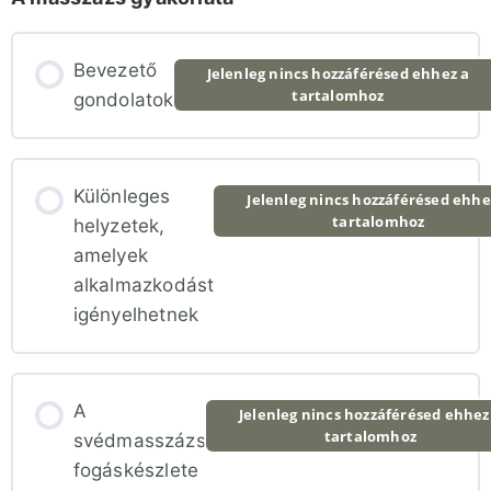
Bevezető
Jelenleg nincs hozzáférésed ehhez a
tartalomhoz
gondolatok
Különleges
Jelenleg nincs hozzáférésed ehhe
tartalomhoz
helyzetek,
amelyek
alkalmazkodást
igényelhetnek
A
Jelenleg nincs hozzáférésed ehhez
tartalomhoz
svédmasszázs
fogáskészlete