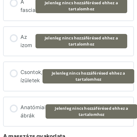
A
Jelenleg nincs hozzáférésed ehhez a
tartalomhoz
fascia
Tempó, sebesség
Az
Személyre szabás
Jelenleg nincs hozzáférésed ehhez a
tartalomhoz
izom
A masszázs iránya
Csontok,
Jelenleg nincs hozzáférésed ehhez a
Mi mennyi idő valójában
tartalomhoz
ízületek
Anatómiai
Jelenleg nincs hozzáférésed ehhez a
tartalomhoz
ábrák
A masszázs gyakorlata