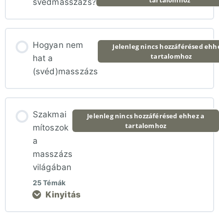
svédmasszázs?
Hogyan nem
Jelenleg nincs hozzáférésed ehh
tartalomhoz
hat a
(svéd)masszázs
Szakmai
Jelenleg nincs hozzáférésed ehhez a
tartalomhoz
mítoszok
a
masszázs
világában
25 Témák
Kinyitás