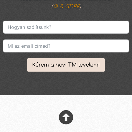
(
🍪 & GDPR
)
Kérem a havi TM levelem!