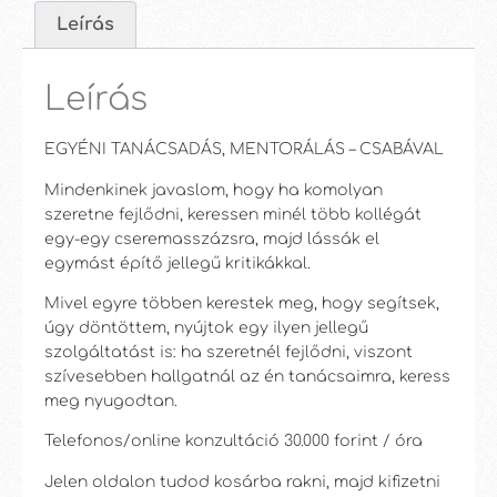
Leírás
Leírás
EGYÉNI TANÁCSADÁS, MENTORÁLÁS – CSABÁVAL
Mindenkinek javaslom, hogy ha komolyan
szeretne fejlődni, keressen minél több kollégát
egy-egy cseremasszázsra, majd lássák el
egymást építő jellegű kritikákkal.
Mivel egyre többen kerestek meg, hogy segítsek,
úgy döntöttem, nyújtok egy ilyen jellegű
szolgáltatást is: ha szeretnél fejlődni, viszont
szívesebben hallgatnál az én tanácsaimra, keress
meg nyugodtan.
Telefonos/online konzultáció 30.000 forint / óra
Jelen oldalon tudod kosárba rakni, majd kifizetni