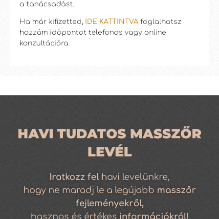
a tanácsadást.
Ha már kifizetted,
IDE KATTINTVA
foglalhatsz
hozzám időpontot telefonos vagy online
konzultációra.
HAVI TUDATOS MASSZŐR
LEVÉL
Iratkozz
fel
havi levelünkre,
hogy ne maradj le a legújabb
masszőr
fejleményekről,
hasznos és értékes
információkról!