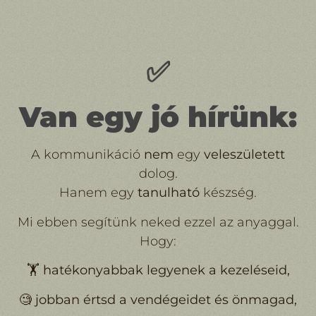
✅
Van egy jó hírünk:
A kommunikáció
nem
egy
veleszületett
dolog.
Hanem egy
tanulható
készség.
Mi ebben segítünk neked ezzel az anyaggal.
Hogy:
🏋️
hatékonyabbak legyenek a kezeléseid,
🧐 jobban értsd a vendégeidet és önmagad,