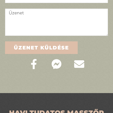
ÜZENET KÜLDÉSE
HAVI TUDATOS MASSZŐR