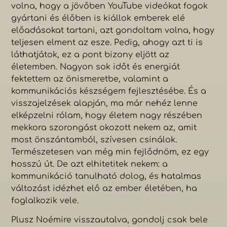
volna, hogy a jövőben YouTube videókat fogok
gyártani és élőben is kiállok emberek elé
előadásokat tartani, azt gondoltam volna, hogy
teljesen elment az esze. Pedig, ahogy azt ti is
láthatjátok, ez a pont bizony eljött az
életemben. Nagyon sok időt és energiát
fektettem az önismeretbe, valamint a
kommunikációs készségem fejlesztésébe. És a
visszajelzések alapján, ma már nehéz lenne
elképzelni rólam, hogy életem nagy részében
mekkora szorongást okozott nekem az, amit
most önszántamból, szívesen csinálok.
Természetesen van még min fejlődnöm, ez egy
hosszú út. De azt elhitetitek nekem: a
kommunikáció tanulható dolog, és hatalmas
változást idézhet elő az ember életében, ha
foglalkozik vele.
Plusz Noémire visszautalva, gondolj csak bele