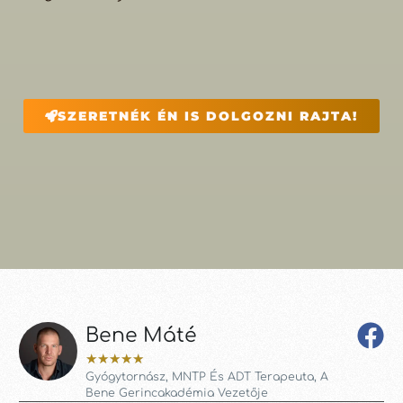
SZERETNÉK ÉN IS DOLGOZNI RAJTA!
Bene Máté
★
★
★
★
★
Gyógytornász, MNTP És ADT Terapeuta, A
Bene Gerincakadémia Vezetője
Ma