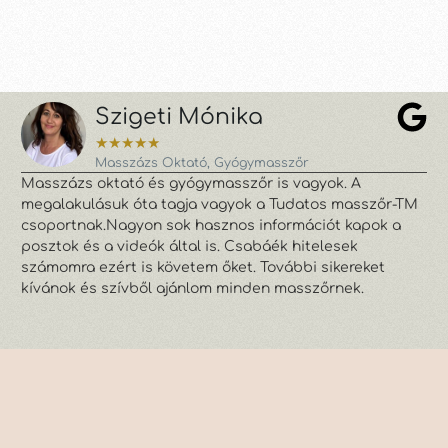
Szigeti Mónika
★
★
★
★
★
Masszázs Oktató, Gyógymasszőr
Masszázs oktató és gyógymasszőr is vagyok. A
Hi
megalakulásuk óta tagja vagyok a Tudatos masszőr-TM
eg
csoportnak.Nagyon sok hasznos információt kapok a
és
posztok és a videók által is. Csabáék hitelesek
ta
számomra ezért is követem őket. További sikereket
kívánok és szívből ajánlom minden masszőrnek.