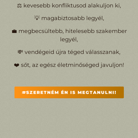
⚖️ kevesebb konfliktusod alakuljon ki,
💡 magabiztosabb legyél,
💼 megbecsültebb, hitelesebb szakember
legyél,
💸 vendégeid újra téged válasszanak,
❤️ sőt, az egész életminőséged javuljon!
SZERETNÉM ÉN IS MEGTANULNI!