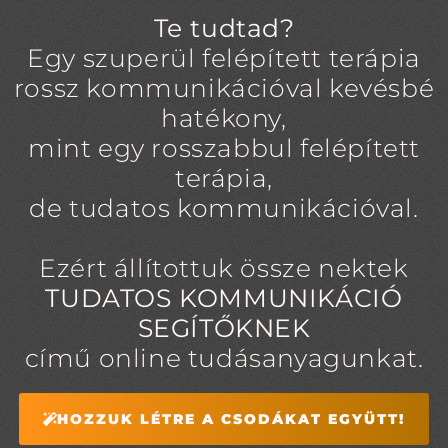
Te tudtad?
Egy szuperül felépített terápia
rossz kommunikációval kevésbé
hatékony,
mint egy rosszabbul felépített
terápia,
de tudatos kommunikációval.
Ezért állítottuk össze nektek
TUDATOS KOMMUNIKÁCIÓ
SEGÍTŐKNEK
című online tudásanyagunkat.
HOZZUK LÉTRE A CSODÁKAT EGYÜTT!