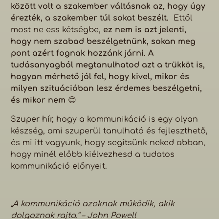
között volt a szakember váltásnak az, hogy úgy
érezték, a szakember túl sokat beszélt.
Ettől
most ne ess kétségbe,
ez nem is azt jelenti,
hogy nem szabad beszélgetnünk, sokan meg
pont azért fognak hozzánk járni.
A
tudásanyagból megtanulhatod azt a trükköt is,
hogyan mérhető jól fel, hogy kivel, mikor és
milyen szituációban lesz érdemes beszélgetni,
és mikor nem
😊
Szuper hír, hogy a kommunikáció is egy olyan
készség, ami szuperül tanulható és fejleszthető,
és mi itt vagyunk, hogy segítsünk neked abban,
hogy minél előbb kiélvezhesd a tudatos
kommunikáció előnyeit.
„A kommunikáció azoknak működik, akik
dolgoznak rajta.” – John Powell