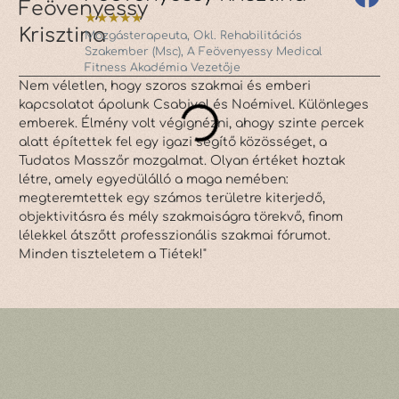
★
★
★
★
★
Mozgásterapeuta, Okl. Rehabilitációs
Szakember (Msc), A Feövenyessy Medical
Fitness Akadémia Vezetője
Ki
Nem véletlen, hogy szoros szakmai és emberi
El
kapcsolatot ápolunk Csabival és Noémivel. Különleges
- 
emberek. Élmény volt végignézni, ahogy szinte percek
re
alatt építettek fel egy igazi segítő közösséget, a
is
Tudatos Masszőr mozgalmat. Olyan értéket hoztak
ké
létre, amely egyedülálló a maga nemében:
ho
megteremtettek egy számos területre kiterjedő,
objektivitásra és mély szakmaiságra törekvő, finom
lélekkel átszőtt professzionális szakmai fórumot.
Minden tiszteletem a Tiétek!"