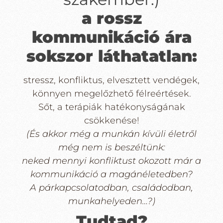
a rossz
kommunikáció ára
sokszor láthatatlan:
stressz, konfliktus, elvesztett vendégek,
könnyen megelőzhető félreértések.
Sőt, a terápiák hatékonyságának
csökkenése!
(És akkor még a munkán kívüli életről
még nem is beszéltünk:
neked mennyi konfliktust okozott már a
kommunikáció a magánéletedben?
A párkapcsolatodban, családodban,
munkahelyeden…?)
Tudtad?