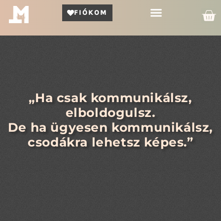
FIÓKOM
Kör Bemutató
„Ha csak kommunikálsz,
elboldogulsz.
De ha ügyesen kommunikálsz,
csodákra lehetsz képes.”