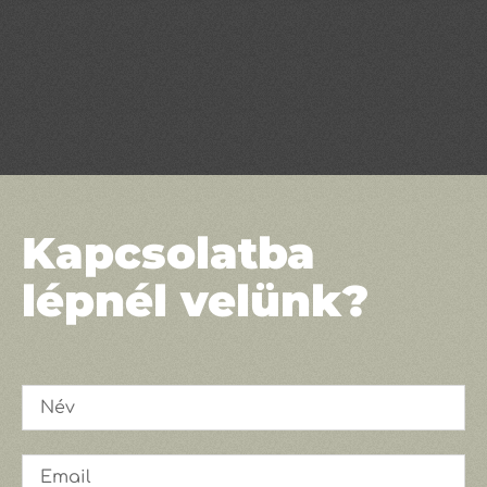
Kapcsolatba
lépnél velünk?