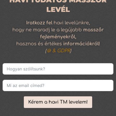
LEVÉL
Iratkozz
fel
havi levelünkre,
hogy ne maradj le a legújabb
masszőr
fejleményekről,
hasznos és értékes
információkról!
(
🍪 & GDPR
)
Kérem a havi TM levelem!