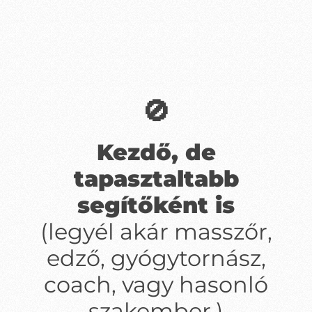
🚫
Kezdő, de
tapasztaltabb
segítőként is
(legyél akár masszőr,
edző, gyógytornász,
coach, vagy hasonló
szakember.)