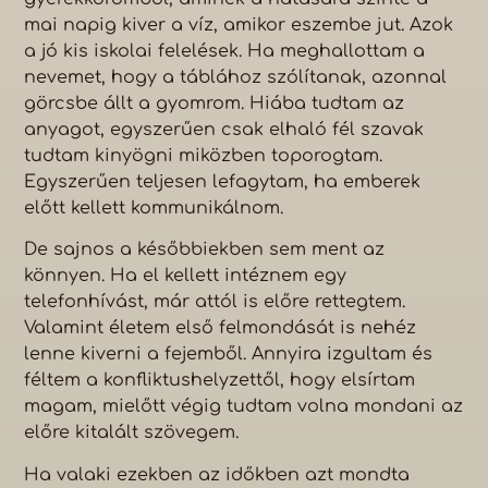
mai napig kiver a víz, amikor eszembe jut. Azok
a jó kis iskolai felelések. Ha meghallottam a
nevemet, hogy a táblához szólítanak, azonnal
görcsbe állt a gyomrom. Hiába tudtam az
anyagot, egyszerűen csak elhaló fél szavak
tudtam kinyögni miközben toporogtam.
Egyszerűen teljesen lefagytam, ha emberek
előtt kellett kommunikálnom.
De sajnos a későbbiekben sem ment az
könnyen. Ha el kellett intéznem egy
telefonhívást, már attól is előre rettegtem.
Valamint életem első felmondását is nehéz
lenne kiverni a fejemből. Annyira izgultam és
féltem a konfliktushelyzettől, hogy elsírtam
magam, mielőtt végig tudtam volna mondani az
előre kitalált szövegem.
Ha valaki ezekben az időkben azt mondta