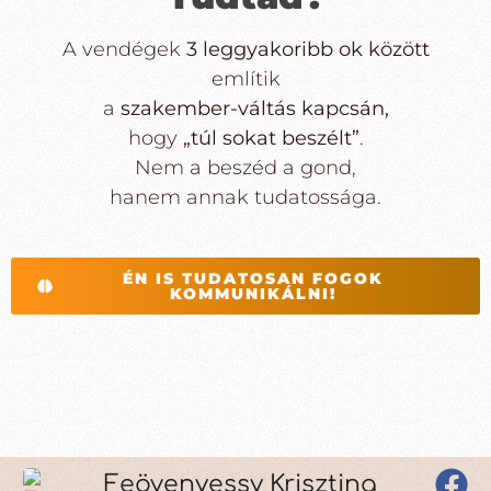
A vendégek
3 leggyakoribb ok között
említik
a
szakember-váltás kapcsán,
hogy
„túl sokat beszélt”
.
Nem a beszéd a gond,
hanem annak tudatossága.
ÉN IS TUDATOSAN FOGOK
KOMMUNIKÁLNI!
Feövenyessy Krisztina