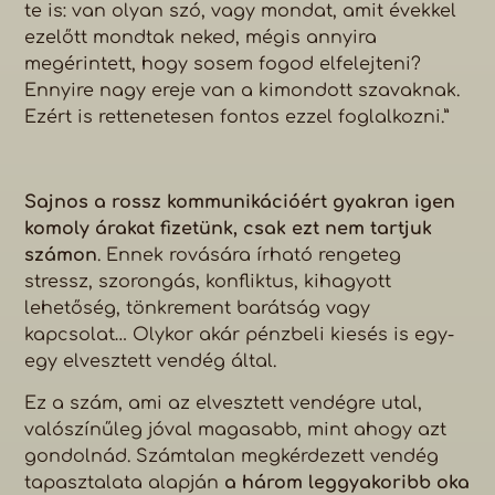
te is: van olyan szó, vagy mondat, amit évekkel
ezelőtt mondtak neked, mégis annyira
megérintett, hogy sosem fogod elfelejteni?
Ennyire nagy ereje van a kimondott szavaknak.
Ezért is rettenetesen fontos ezzel foglalkozni.”
Sajnos a rossz kommunikációért gyakran igen
komoly árakat fizetünk, csak ezt nem tartjuk
számon
. Ennek rovására írható rengeteg
stressz, szorongás, konfliktus, kihagyott
lehetőség, tönkrement barátság vagy
kapcsolat… Olykor akár pénzbeli kiesés is egy-
egy elvesztett vendég által.
Ez a szám, ami az elvesztett vendégre utal,
valószínűleg jóval magasabb, mint ahogy azt
gondolnád. Számtalan megkérdezett vendég
tapasztalata alapján
a három leggyakoribb oka