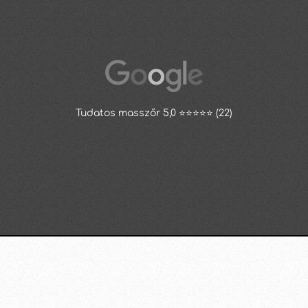
Tudatos masszőr 5,0 ⭐⭐⭐⭐⭐ (22)