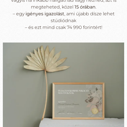
Vagyis ha inkább hallgatnád vagy néznéd, azt is
megteheted, közel
15 órában
.
– egy
igényes igazolást
, ami újabb dísze lehet
stúdiódnak
– és ezt mind csak 74 990 forintért!