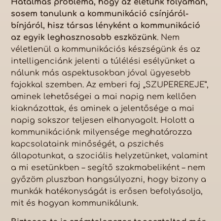
Hatalmas probléma, hogy az életünk folyamán,
sosem tanulunk a kommunikáció csínjáról-
bínjáról, hisz társas lényként a kommunikáció
az egyik leghasznosabb eszközünk
. Nem
véletlenül a kommunikációs készségünk és az
intelligenciánk jelenti a túlélési esélyünket a
nálunk más aspektusokban jóval ügyesebb
fajokkal szemben. Az emberi faj „SZUPEREREJE”,
aminek lehetőségei a mai napig nem kellően
kiaknázottak, és aminek a jelentősége a mai
napig sokszor teljesen elhanyagolt. Holott a
kommunikációnk milyensége meghatározza
kapcsolataink minőségét, a pszichés
állapotunkat, a szociális helyzetünket, valamint
a mi esetünkben – segítő szakmabeliként – nem
győzöm pluszban hangsúlyozni, hogy bizony a
munkák hatékonyságát is erősen befolyásolja,
mit és hogyan kommunikálunk.