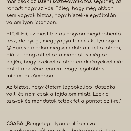
már csak az isteni közbeavatkozás segíthet, az
rohadt nagy szívás. Főleg, hogy még abban
sem vagyok biztos, hogy hiszek-e egyáltalán
valamilyen istenben.
SPOILER: ez most biztos nagyon megdöbbentő
lesz, de nyugi, meggyógyultam és kutya bajom
😀 Furcsa módon mégsem dobtam fel a lábam,
hiába hangzott el az a mondat is még az
elején, hogy ezekkel a labor eredményekkel már
halottnak kéne lennem, vagy legalábbis
minimum kómában.
Az biztos, hogy életem legpokolibb időszaka
volt, és nem csak a fájdalom miatt. Ezek a
szavak és mondatok tették fel a pontot az i-re.”
CSABA:
„Rengeteg olyan emlékem van
gyerekkoromból, aminek a hatására szinte a