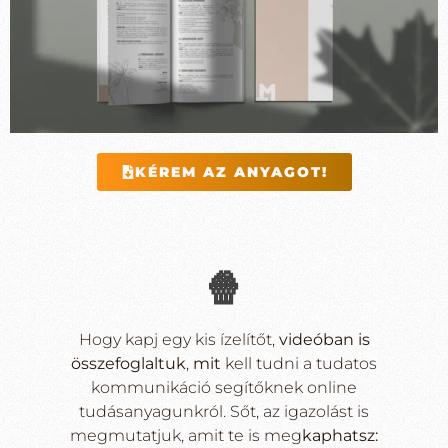
KÉREM AZ ANYAGOT!
🍿
Hogy kapj egy kis ízelítőt,
videóban is
összefoglaltuk
,
mit
kell tudni a tudatos
kommunikáció segítőknek online
tudásanyagunkról. Sőt, az igazolást is
megmutatjuk, amit te is meg
kaphatsz: