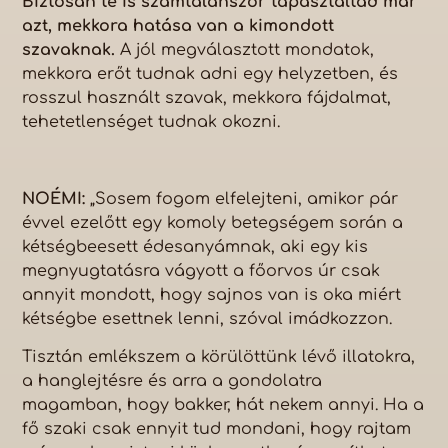
Biztosan te is számtalanszor tapasztaltad már
azt, mekkora hatása van a kimondott
szavaknak.
A jól megválasztott mondatok,
mekkora erőt tudnak adni egy helyzetben, és
rosszul használt szavak, mekkora fájdalmat,
tehetetlenséget tudnak okozni.
NOÉMI:
„Sosem fogom elfelejteni, amikor pár
évvel ezelőtt egy komoly betegségem során a
kétségbeesett édesanyámnak, aki egy kis
megnyugtatásra vágyott a főorvos úr csak
annyit mondott, hogy sajnos van is oka miért
kétségbe esettnek lenni, szóval imádkozzon.
Tisztán emlékszem a körülöttünk lévő illatokra,
a hanglejtésre és arra a gondolatra
magamban, hogy bakker, hát nekem annyi. Ha a
fő szaki csak ennyit tud mondani, hogy rajtam