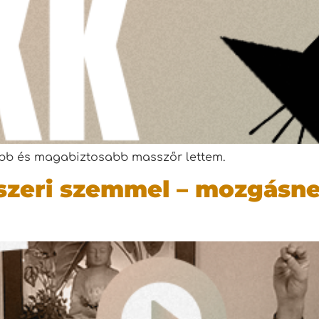
abb és magabiztosabb masszőr lettem.
zeri szemmel – mozgásne