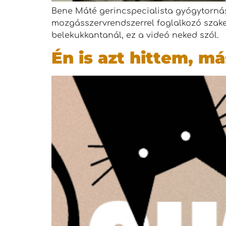
Bene Máté gerincspecialista gyógytorná
mozgásszervrendszerrel foglalkozó szake
belekukkantanál, ez a videó neked szól.
Én is azt hittem, m