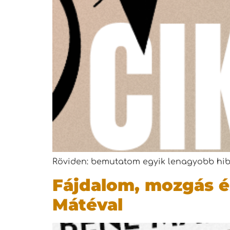
Röviden: bemutatom egyik lenagyobb hibá
Fájdalom, mozgás és
Mátéval