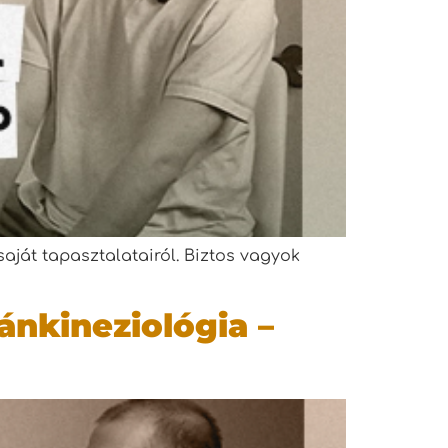
aját tapasztalatairól. Biztos vagyok
nkineziológia –