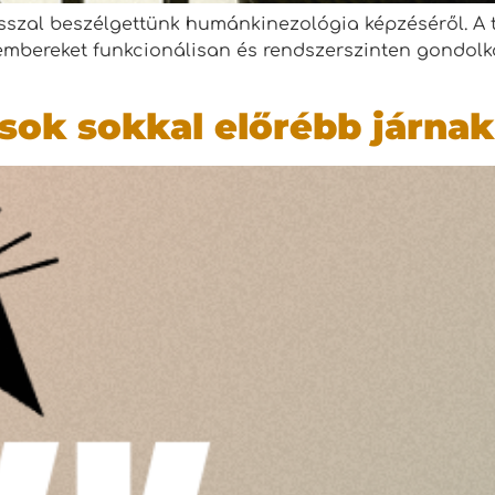
sszal beszélgettünk humánkinezológia képzéséről. A 
mbereket funkcionálisan és rendszerszinten gondolko
ások sokkal előrébb járnak