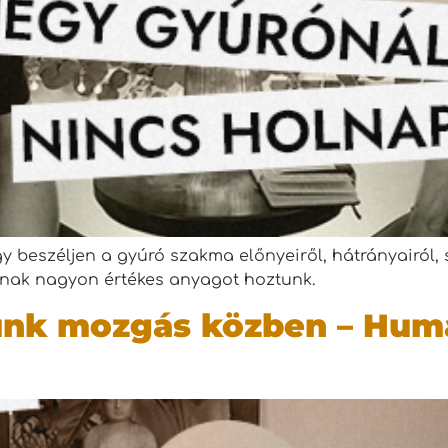
 beszéljen a gyúró szakma előnyeiről, hátrányairól, s
nnak nagyon értékes anyagot hoztunk.
ünk mozgás közben – Humá