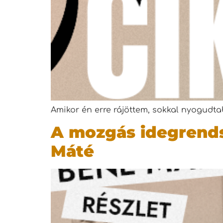
Amikor én erre rájöttem, sokkal nyogudt
A mozgás idegrends
Máté