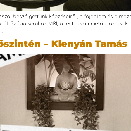
szal beszélgettünk képzéseiről, a fájdalom és a mozg
l. Szóba kerül az MRI, a testi aszimmetria, az oki ke
eg.
őszintén – Klenyán Tamás