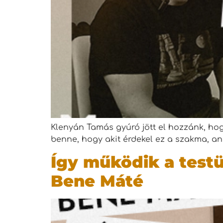
Klenyán Tamás gyúró jött el hozzánk, hogy
benne, hogy akit érdekel ez a szakma, a
Így működik a test
Bene Máté