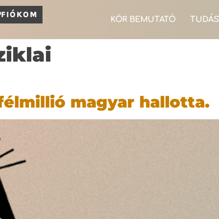
FIÓKOM
KÖR BEMUTATÓ
TUDÁS
iklai
lmillió magyar hallotta.