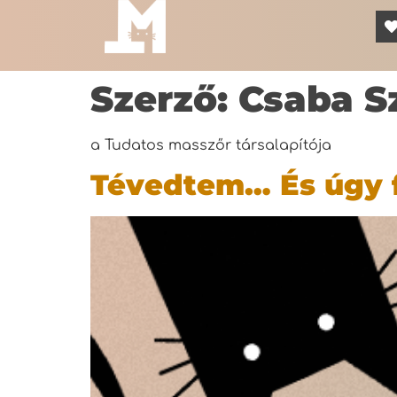
Szerző:
Csaba Sz
a Tudatos masszőr társalapítója
Tévedtem… És úgy fé