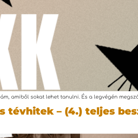
m, amiből sokat lehet tanulni. És a legvégén megszó
 tévhitek – (4.) teljes be