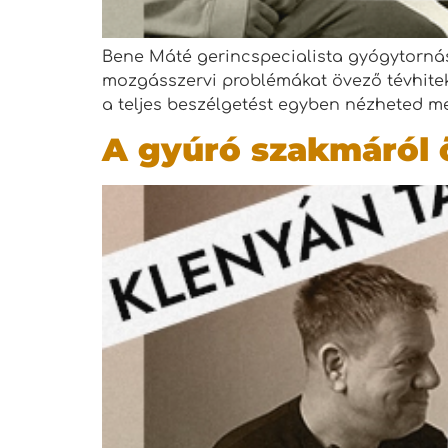
Bene Máté gerincspecialista gyógytornás
mozgásszervi problémákat övező tévhitekrő
a teljes beszélgetést egyben nézheted m
A gyúró szakmáról 