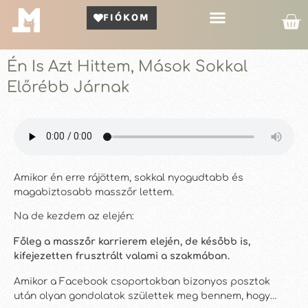
FIÓKOM
Kör Bemutató
Én Is Azt Hittem, Mások Sokkal
Előrébb Járnak
Amikor én erre rájöttem, sokkal nyogudtabb és
magabiztosabb masszőr lettem.
Na de kezdem az elején:
Főleg a masszőr karrierem elején, de később is,
kifejezetten frusztrált valami a szakmában.
Amikor a Facebook csoportokban bizonyos posztok
után olyan gondolatok születtek meg bennem, hogy…