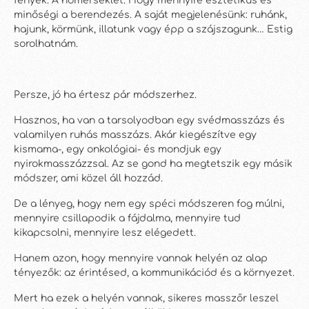
fények. A hőmérséklet. Hogy mennyire esztétikus és
minőségi a berendezés. A saját megjelenésünk: ruhánk,
hajunk, körmünk, illatunk vagy épp a szájszagunk… Estig
sorolhatnám.
Persze, jó ha értesz pár módszerhez.
Hasznos, ha van a tarsolyodban egy svédmasszázs és
valamilyen ruhás masszázs. Akár kiegészítve egy
kismama-, egy onkológiai- és mondjuk egy
nyirokmasszázzsal. Az se gond ha megtetszik egy másik
módszer, ami közel áll hozzád.
De a lényeg, hogy nem egy spéci módszeren fog múlni,
mennyire csillapodik a fájdalma, mennyire tud
kikapcsolni, mennyire lesz elégedett.
Hanem azon, hogy mennyire vannak helyén az alap
tényezők: az érintésed, a kommunikációd és a környezet.
Mert ha ezek a helyén vannak, sikeres masszőr leszel