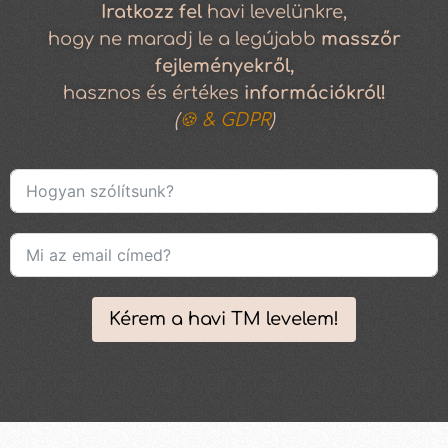
Iratkozz
fel
havi levelünkre,
hogy ne maradj le a legújabb
masszőr
fejleményekről,
hasznos és értékes
információkról!
(
🍪 & GDPR
)
Kérem a havi TM levelem!