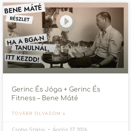
Gerinc És Jóga + Gerinc És
Fitness – Bene Máté
TOVÁBB OLVASOM »
Csaba Sziklai
Április 27, 2026