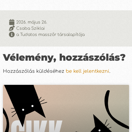
2026. május 26.
Csaba Sziklai
a Tudatos masszőr társalapítója
Vélemény, hozzászólás?
Hozzászólás küldéséhez
be kell jelentkezni
.