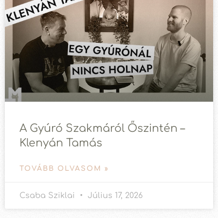
A Gyúró Szakmáról Őszintén –
Klenyán Tamás
TOVÁBB OLVASOM »
Csaba Sziklai
Július 17, 2026