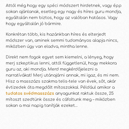
Attól még hogy egy spéci módszert hirdetnek, vagy épp
sokan ajánlanak, esetleg egy nagy és híres guru mondja,
egyáltalán nem biztos, hogy az valóban hatásos. Vagy
hogy egyáltalán jó bármire.
Konkrétan több, kis hazánkban híres és elterjedt
módszer van, aminek semmi tudományos alapja nincs,
miközben úgy van eladva, mintha lenne.
Direkt nem fogok egyet sem kiemelni, a lényeg, hogy
merj szkeptikus lenni, attól függetlenül, hogy mekkora
guru az, aki mondja. Merd megkérdőjelezni a
narratívákat! Merj utánajárni annak, mi igaz, és mi nem.
Hisz a masszázs szakma telis-tele van évek, sőt, akár
évtizedek óta megdőlt mítoszokkal. Például amikor a
tudatos svédmasszázs
anyagunkat raktuk össze, 25
mítoszt szedtünk össze és cáfoltunk meg – miközben
sokan a mai napig tanítják ezeket…