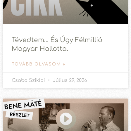
Tévedtem… És Úgy Félmillió
Magyar Hallotta.
TOVÁBB OLVASOM »
Csaba Sziklai
Július 29, 2026