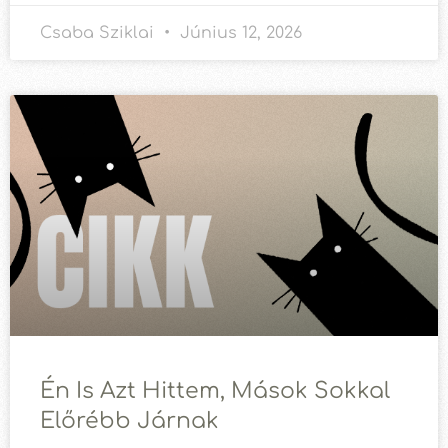
Csaba Sziklai
Június 12, 2026
Én Is Azt Hittem, Mások Sokkal
Előrébb Járnak