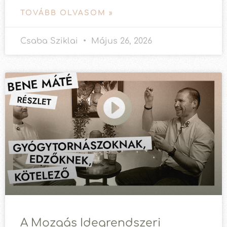
TOVÁBB OLVASOM »
Csaba Sziklai
Május 26, 2026
A Mozgás Idegrendszeri