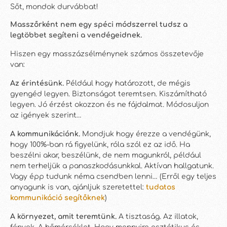
Sőt, mondok durvábbat!
Masszőrként nem egy spéci módszerrel tudsz a
legtöbbet segíteni a vendégeidnek.
Hiszen egy masszázsélménynek számos összetevője
van:
Az érintésünk.
Például hogy határozott, de mégis
gyengéd legyen. Biztonságot teremtsen. Kiszámítható
legyen. Jó érzést okozzon és ne fájdalmat. Módosuljon
az igények szerint…
A kommunikációnk.
Mondjuk hogy érezze a vendégünk,
hogy 100%-ban rá figyelünk, róla szól ez az idő. Ha
beszélni akar, beszélünk, de nem magunkról, például
nem terheljük a panaszkodásunkkal. Aktívan hallgatunk.
Vagy épp tudunk néma csendben lenni… (Erről egy teljes
anyagunk is van, ajánljuk szeretettel:
tudatos
kommunikáció segítőknek
)
A környezet, amit teremtünk.
A tisztaság. Az illatok,