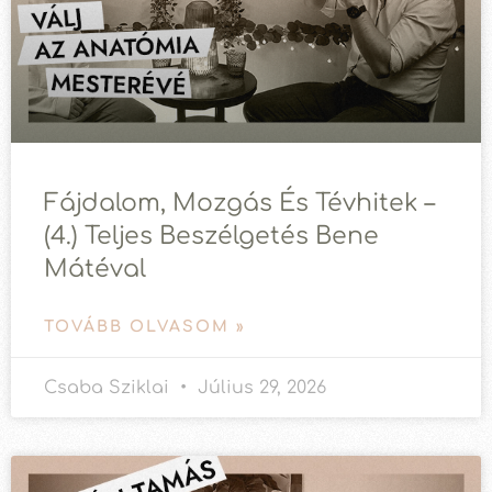
Fájdalom, Mozgás És Tévhitek –
(4.) Teljes Beszélgetés Bene
Mátéval
TOVÁBB OLVASOM »
Csaba Sziklai
Július 29, 2026