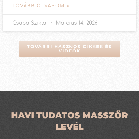
TOVÁBB OLVASOM »
Csaba Sziklai
Március 14, 2026
TOVÁBBI HASZNOS CIKKEK ÉS
VIDEÓK
HAVI TUDATOS MASSZŐR
LEVÉL