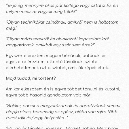
“Te jó ég, mennyire okos pár kolléga vagy oktató! És én
milyen messze vagyok még tőlük!”
“Olyan technikákat csinálnak, amikről nem is hallottam
még.”
“Olyan módszerekről és ok-okozati kapcsolatokról
magyaráznak
,
amikből egy szót sem értek!”
Egyszerre éreztem magam bénának, butának, és
egyszerre éreztem rettentő távolinak, szinte
elérhetetlennek azt a szintet, amit ők képviseltek.
Majd tudod, mi történt?
Amikor elkezdtem én is egyre többet tanulni és kutatni,
egyre több hasonló gondolatom volt már:
“Bakker, ennek a magyarázatnak és narratívának semmi
alapja nincs, baromság az egész, hiába van rajta több
tucat lájk és/vagy helyeslés…”
“Hú, na ők tényleg ügyesek… Marketingben. Mert hogy