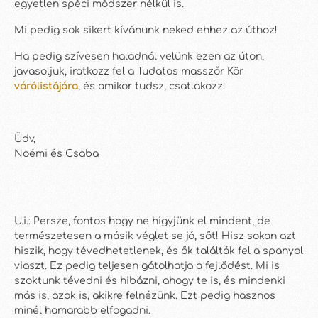
egyetlen spéci módszer nélkül is.
Mi pedig sok sikert kívánunk neked ehhez az úthoz!
Ha pedig szívesen haladnál velünk ezen az úton,
javasoljuk, iratkozz fel a Tudatos masszőr Kör
várólistájára
, és amikor tudsz, csatlakozz!
Üdv,
Noémi és Csaba
U.i.: Persze, fontos hogy ne higyjünk el mindent, de
természetesen a másik véglet se jó, sőt! Hisz sokan azt
hiszik, hogy tévedhetetlenek, és ők találták fel a spanyol
viaszt. Ez pedig teljesen gátolhatja a fejlődést. Mi is
szoktunk tévedni és hibázni, ahogy te is, és mindenki
más is, azok is, akikre felnézünk. Ezt pedig hasznos
minél hamarabb elfogadni.