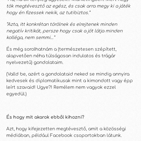
tök megtévesztő az egész, és csak arra megy ki a játék
hogy én fizessek nekik, az tutibiztos.”
“Azta, itt konkrétan törölnek és elrejtenek minden
negatív kritikát, persze hogy csak a jót látja minden
kolléga, nem semmi…”
És még sorolhatnám a (természetesen szépített,
alapvetően néha túlságosan indulatos és trágár
nyelvezetű) gondolataim.
(Valld be, azért a gondolataid neked se mindig annyira
kedvesek és diplomatikusak mint a kimondott vagy épp
leírt szavaid! Ugye?! Remélem nem vagyok ezzel
egyedül.)
És hogy mit akarok ebből kihozni?
Azt, hogy kifejezetten megtévesztő, amit a közösségi
médiában, például Facebook csoportokban látunk.