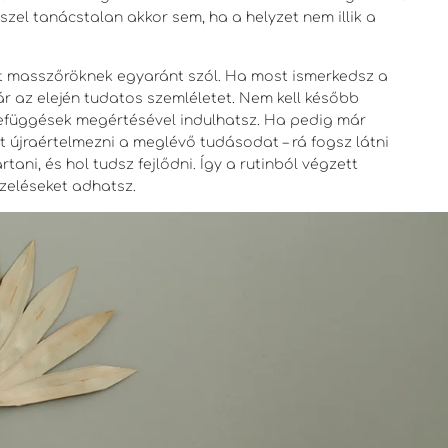
szel tanácstalan akkor sem, ha a helyzet nem illik a
t masszőröknek egyaránt szól. Ha most ismerkedsz a
r az elején tudatos szemléletet. Nem kell később
efüggések megértésével indulhatsz. Ha pedig már
 újraértelmezni a meglévő tudásodat – rá fogsz látni
ani, és hol tudsz fejlődni. Így a rutinból végzett
zeléseket adhatsz.