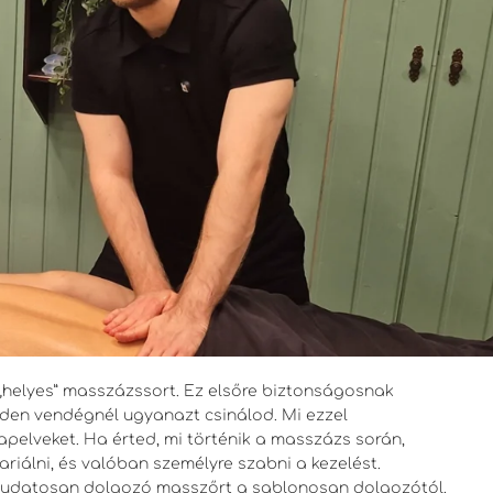
„helyes” masszázssort. Ez elsőre biztonságosnak
nden vendégnél ugyanazt csinálod. Mi ezzel
pelveket. Ha érted, mi történik a masszázs során,
riálni, és valóban személyre szabni a kezelést.
 tudatosan dolgozó masszőrt a sablonosan dolgozótól.