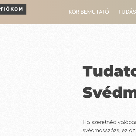
FIÓKOM
KÖR BEMUTATÓ
TUDÁS
Tudat
Svédm
Ha szeretnéd valóba
svédmasszázs, ez az