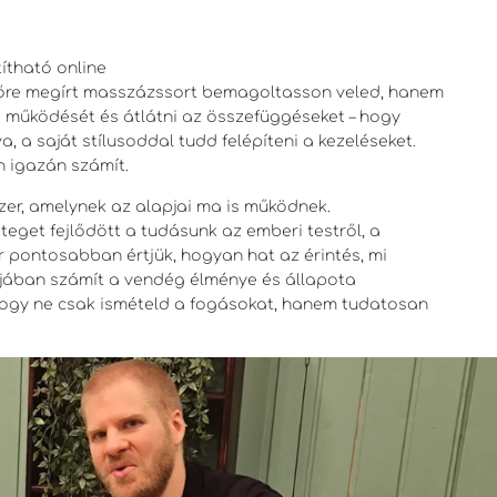
ítható online
lőre megírt masszázssort bemagoltasson veled, hanem
működését és átlátni az összefüggéseket – hogy
, a saját stílusoddal tudd felépíteni a kezeléseket.
n igazán számít.
er, amelynek az alapjai ma is működnek.
eget fejlődött a tudásunk az emberi testről, a
r pontosabban értjük, hogyan hat az érintés, mi
lójában számít a vendég élménye és állapota
hogy ne csak ismételd a fogásokat, hanem tudatosan