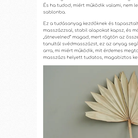
És ha tudod, miért működik valami, nem le
sablonba.
Ez a tudásanyag kezdőknek és tapasztal
masszázzsal, stabil alapokat kapsz, és má
„átnevelned” magad, mert rögtön az össz
tanultál svédmasszázst, ez az anyag segít
arra, mi miért működik, mit érdemes megtart
masszázs helyett tudatos, magabiztos ke