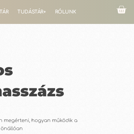
TÁR
TUDÁSTÁR+
RÓLUNK
os
asszázs
n megérteni, hogyan működik a
 önállóan