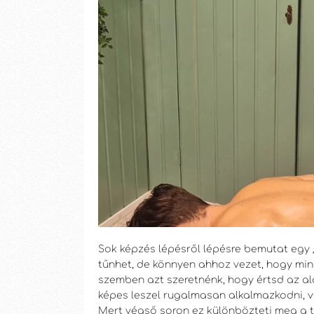
Sok képzés lépésről lépésre bemutat egy 
tűnhet, de könnyen ahhoz vezet, hogy mi
szemben azt szeretnénk, hogy értsd az ala
képes leszel rugalmasan alkalmazkodni, va
Mert végső soron ez különbözteti meg a