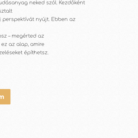
 tudásanyag neked szól. Kezdőként
sztalt
 perspektívát nyújt. Ebben az
sz – megérted az
 ez az alap, amire
eléseket építhetsz.
em