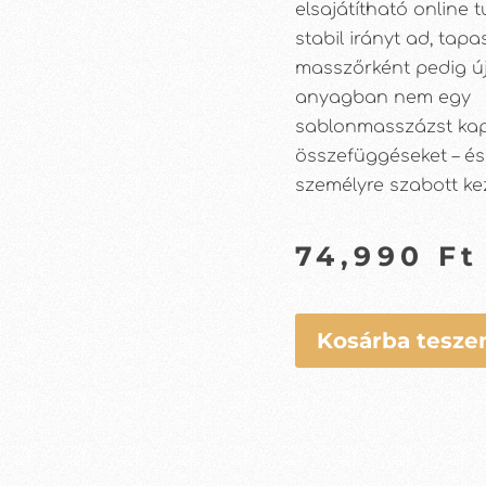
elsajátítható online
stabil irányt ad, tapa
masszőrként pedig új
anyagban nem egy
sablonmasszázst kap
összefüggéseket – és
személyre szabott kez
74,990
Ft
Kosárba tesz