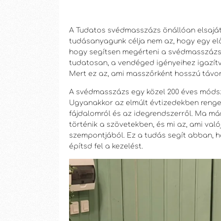
A Tudatos svédmasszázs önállóan elsaját
tudásanyagunk célja nem az, hogy egy e
hogy segítsen megérteni a svédmasszázs 
tudatosan, a vendéged igényeihez igazítva
Mert ez az, ami masszőrként hosszú távo
A svédmasszázs egy közel 200 éves módsz
Ugyanakkor az elmúlt évtizedekben renget
fájdalomról és az idegrendszerről. Ma má
történik a szövetekben, és mi az, ami va
szempontjából. Ez a tudás segít abban, 
építsd fel a kezelést.