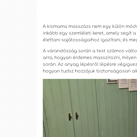
A kismama masszázs nem egy külön módsz
inkább egy szemléleti keret, amely segí
élettani sajátosságaihoz igazítani, és me
A várandósság során a test számos válto
arra, hogyan érdemes masszírozni, milyen t
során. Az anyag lépésről lépésre végigve
hogyan tudsz hozzájuk biztonságosan al