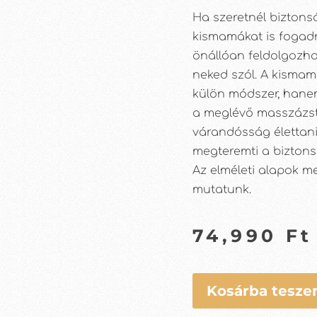
Ha szeretnél bizton
kismamákat is fogadn
önállóan feldolgozh
neked szól. A kisma
külön módszer, hanem
a meglévő masszázs
várandósság élettani
megteremti a biztonsá
Az elméleti alapok mel
mutatunk.
74,990
Ft
Kosárba tesz