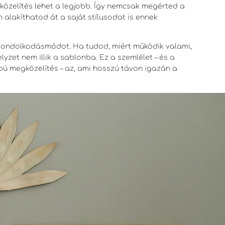
zelítés lehet a legjobb. Így nemcsak megérted a
alakíthatod át a saját stílusodat is ennek
ondolkodásmódot. Ha tudod, miért működik valami,
yzet nem illik a sablonba. Ez a szemlélet – és a
ú megközelítés – az, ami hosszú távon igazán a