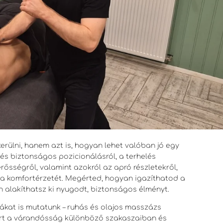
rülni, hanem azt is, hogyan lehet valóban jó egy
s biztonságos pozicionálásról, a terhelés
rősségről, valamint azokról az apró részletekről,
a komfortérzetét. Megérted, hogyan igazíthatod a
n alakíthatsz ki nyugodt, biztonságos élményt.
dákat is mutatunk – ruhás és olajos masszázs
ert a várandósság különböző szakaszaiban és