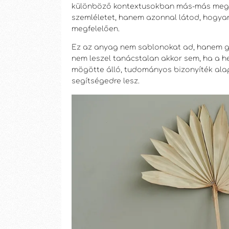
különböző kontextusokban más-más megkö
szemléletet, hanem azonnal látod, hogyan 
megfelelően.
Ez az anyag nem sablonokat ad, hanem g
nem leszel tanácstalan akkor sem, ha a hel
mögötte álló, tudományos bizonyíték alap
segítségedre lesz.