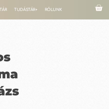
TÁR
TUDÁSTÁR+
RÓLUNK
os
ama
ázs