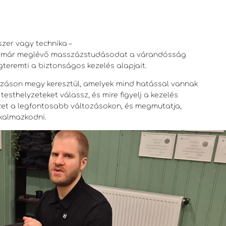
er vagy technika –
t a már meglévő masszázstudásodat a várandósság
gteremti a biztonságos kezelés alapjait.
záson megy keresztül, amelyek mind hatással vannak
esthelyzeteket válassz, és mire figyelj a kezelés
zet a legfontosabb változásokon, és megmutatja,
kalmazkodni.