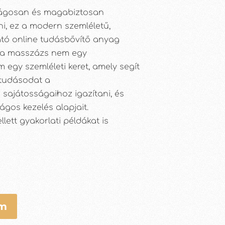
ságosan és magabiztosan
i, ez a modern szemléletű,
ató online tudásbővítő anyag
ma masszázs nem egy
 egy szemléleti keret, amely segít
tudásodat a
 sajátosságaihoz igazítani, és
gos kezelés alapjait.
lett gyakorlati példákat is
em