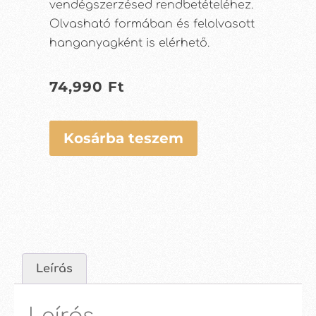
vendégszerzésed rendbetételéhez.
Olvasható formában és felolvasott
hanganyagként is elérhető.
74,990
Ft
Kosárba teszem
Leírás