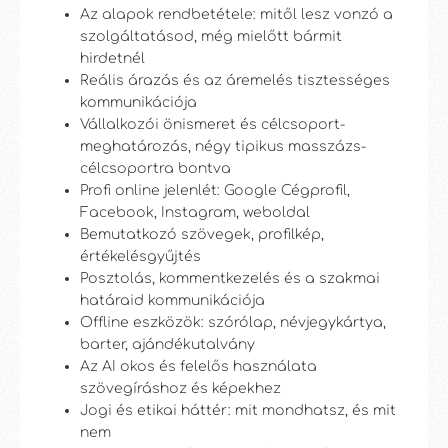
Az alapok rendbetétele: mitől lesz vonzó a
szolgáltatásod, még mielőtt bármit
hirdetnél
Reális árazás és az áremelés tisztességes
kommunikációja
Vállalkozói önismeret és célcsoport-
meghatározás, négy tipikus masszázs-
célcsoportra bontva
Profi online jelenlét: Google Cégprofil,
Facebook, Instagram, weboldal
Bemutatkozó szövegek, profilkép,
értékelésgyűjtés
Posztolás, kommentkezelés és a szakmai
határaid kommunikációja
Offline eszközök: szórólap, névjegykártya,
barter, ajándékutalvány
Az AI okos és felelős használata
szövegíráshoz és képekhez
Jogi és etikai háttér: mit mondhatsz, és mit
nem