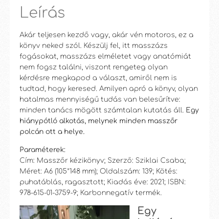
Leírás
Akár teljesen kezdő vagy, akár vén motoros, ez a
könyv neked szól. Készülj fel, itt masszázs
fogásokat, masszázs elméletet vagy anatómiát
nem fogsz találni, viszont rengeteg olyan
kérdésre megkapod a választ, amiről nem is
tudtad, hogy keresed. Amilyen apró a könyv, olyan
hatalmas mennyiségű tudás van belesűrítve:
minden tanács mögött számtalan kutatás áll.
Egy
hiánypótló alkotás, melynek minden masszőr
polcán ott a helye.
Paraméterek:
Cím: Masszőr kézikönyv; Szerző: Sziklai Csaba;
Méret: A6 (105*148 mm); Oldalszám: 139; Kötés:
puhatáblás, ragasztott; Kiadás éve: 2021; ISBN:
978-615-01-3759-9; Karbonnegatív termék.
Egy