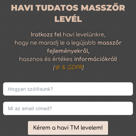
HAVI TUDATOS MASSZŐR
LEVÉL
Iratkozz
fel
havi levelünkre,
hogy ne maradj le a legújabb
masszőr
fejleményekről,
hasznos és értékes
információkról!
(
🍪 & GDPR
)
Kérem a havi TM levelem!