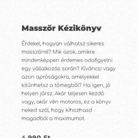
Masszőr Kézikönyv
Érdekel, hogyan válhatsz sikeres
masszőrré? Mik azok, amikre
mindenképpen érdemes odafigyelni
egy vállalkozás során? Kíváncsi vagy
azon apróságokra, amelyekkel
kitűnhetsz a tömegből? Ha igen, jó
helyen jársz. Akár teljesen kezdő
vagy, akár vén motoros, ez a könyv
neked szól, hogy kihozhasd
magadból a maximumot.
4,990
Ft