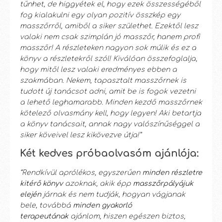
tűnhet, de higgyétek el, hogy ezek összességéből
fog kialakulni egy olyan pozitív összkép egy
masszőrről, amiből a siker születhet. Ezektől lesz
valaki nem csak szimplán jó masszőr, hanem profi
masszőr! A részleteken nagyon sok múlik és ez a
könyv a részletekről szól! Kiválóan összefoglalja,
hogy mitől lesz valaki eredményes ebben a
szakmában. Nekem, tapasztalt masszőrnek is
tudott új tanácsot adni, amit be is fogok vezetni
a lehető leghamarabb. Minden kezdő masszőrnek
kötelező olvasmány kell, hogy legyen! Aki betartja
a könyv tanácsait, annak nagy valószínűséggel a
siker köveivel lesz kikövezve útja!”
Két kedves próbaolvasóm ajánlója:
“Rendkívül aprólékos, egyszerűen
minden részletre
kitérő könyv
azoknak, akik épp
masszőrpályájuk
elején
járnak és nem tudják, hogyan vágjanak
bele, továbbá
minden gyakorló
terapeutának
ajánlom, hiszen egészen biztos,