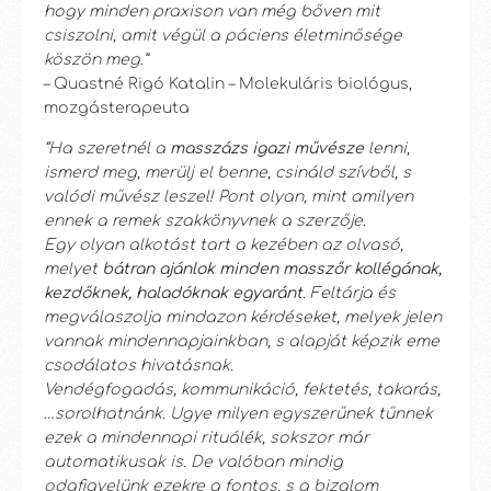
hogy minden praxison van még bőven mit
csiszolni, amit végül a páciens életminősége
köszön meg.”
– Quastné Rigó Katalin – Molekuláris biológus,
mozgásterapeuta
“Ha szeretnél a
masszázs igazi művésze
lenni,
ismerd meg, merülj el benne, csináld szívből, s
valódi művész leszel! Pont olyan, mint amilyen
ennek a remek szakkönyvnek a szerzője.
Egy olyan alkotást tart a kezében az olvasó,
melyet
bátran ajánlok minden masszőr kollégának,
kezdőknek, haladóknak egyaránt
. Feltárja és
megválaszolja mindazon kérdéseket, melyek jelen
vannak mindennapjainkban, s alapját képzik eme
csodálatos hivatásnak.
Vendégfogadás, kommunikáció, fektetés, takarás,
…sorolhatnánk. Ugye milyen egyszerűnek tűnnek
ezek a mindennapi rituálék, sokszor már
automatikusak is. De valóban mindig
odafigyelünk ezekre a fontos, s a bizalom