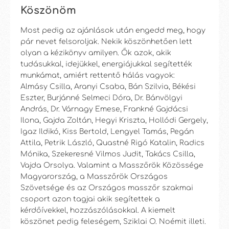
Köszönöm
Most pedig az ajánlások után engedd meg, hogy
pár nevet felsoroljak. Nekik köszönhetően lett
olyan a kézikönyv amilyen. Ők azok, akik
tudásukkal, idejükkel, energiájukkal segítették
munkámat, amiért rettentő hálás vagyok:
Almásy Csilla, Aranyi Csaba, Bán Szilvia, Békési
Eszter, Burjánné Selmeci Dóra, Dr. Bánvölgyi
András, Dr. Várnagy Emese, Frankné Gajdácsi
Ilona, Gajda Zoltán, Hegyi Kriszta, Hollódi Gergely,
Igaz Ildikó, Kiss Bertold, Lengyel Tamás, Pegán
Attila, Petrik László, Quastné Rigó Katalin, Radics
Mónika, Szekeresné Vilmos Judit, Takács Csilla,
Vajda Orsolya. Valamint a Masszőrök Közössége
Magyarország, a Masszőrök Országos
Szövetsége és az Országos masszőr szakmai
csoport azon tagjai akik segítettek a
kérdőívekkel, hozzászólásokkal. A kiemelt
köszönet pedig feleségem, Sziklai O. Noémit illeti.