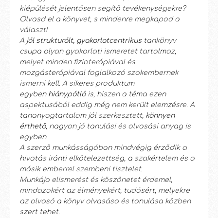
kiépülését jelentősen segítő tevékenységekre?
Olvasd el a könyvet, s mindenre megkapod a
választ!
A
jól strukturált, gyakorlatcentrikus
tankönyv
csupa olyan gyakorlati ismeretet tartalmaz,
melyet minden fizioterápiával és
mozgásterápiával foglalkozó szakembernek
ismerni kell. A sikeres produktum
egyben
hiánypótló
is, hiszen a téma ezen
aspektusából eddig még nem került elemzésre. A
tananyagtartalom jól szerkesztett,
könnyen
érthető
, nagyon jó tanulási és olvasási anyag is
egyben.
A szerző munkásságában mindvégig érződik a
hivatás iránti elkötelezettség, a szakértelem és a
másik emberrel szembeni tisztelet.
Munkája elismerést és köszönetet érdemel,
mindazokért az élményekért, tudásért, melyekre
az olvasó a könyv olvasása és tanulása közben
szert tehet.