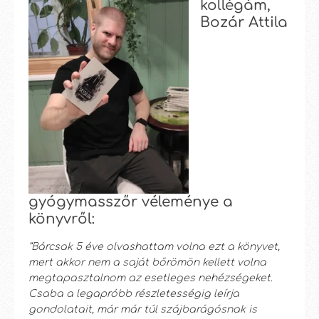
kollégám,
Bozár Attila
gyógymasszőr véleménye a
könyvről:
“Bárcsak 5 éve olvashattam volna ezt a könyvet,
mert akkor nem a saját bőrömön kellett volna
megtapasztalnom az esetleges nehézségeket.
Csaba a legapróbb részletességig leírja
gondolatait, már már túl szájbarágósnak is