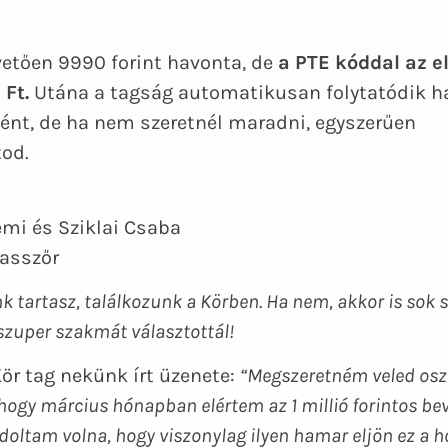
vetően 9990 forint havonta, de
a PTE
kóddal
az e
Ft.
Utána a tagság automatikusan folytatódik h
ként, de ha nem szeretnél maradni, egyszerűen
od.
émi és Sziklai Csaba
asszőr
ünk tartasz, találkozunk a Körben. Ha nem, akkor is sok s
szuper szakmát választottál!
 Kör tag nekünk írt üzenete:
“Megszeretném veled osz
ogy március hónapban elértem az 1 millió forintos bev
oltam volna, hogy viszonylag ilyen hamar eljön ez a h