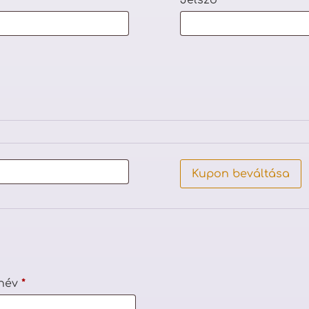
Jelszó
*
Kupon beváltása
tnév
*