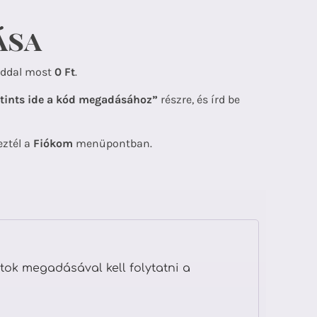
ása
ddal most
0 Ft
.
tints ide a kód megadásához”
részre, és írd be
eztél a
Fiókom
menüpontban.
tok megadásával kell folytatni a