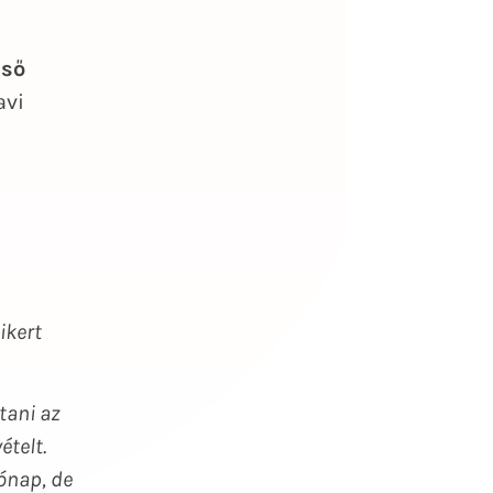
lső
avi
ikert
tani az
ételt.
ónap, de