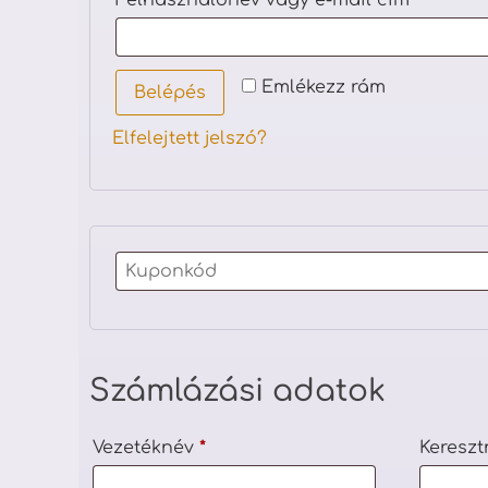
Felhasználónév vagy e-mail cím
*
Emlékezz rám
Belépés
Elfelejtett jelszó?
Számlázási adatok
Vezetéknév
*
Keresz