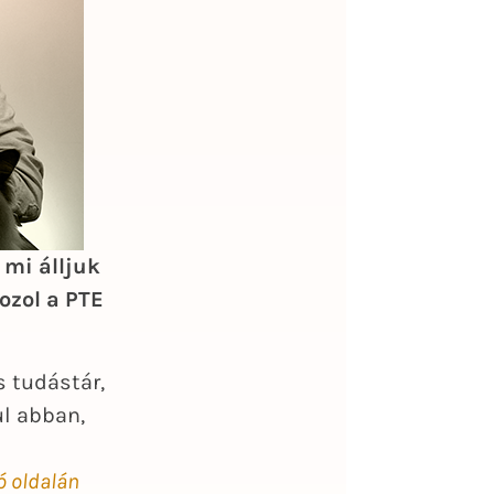
t
mi álljuk
ozol a PTE
 tudástár,
ul abban,
ó oldalán