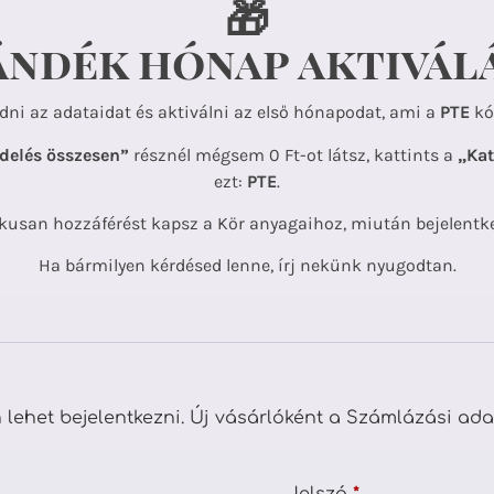
🎁
ándék hónap aktivál
dni az adataidat és aktiválni az első hónapodat, ami a
PTE
kó
delés összesen”
résznél mégsem 0 Ft-ot látsz, kattints a
„Kat
ezt:
PTE
.
kusan hozzáférést kapsz a Kör anyagaihoz, miután bejelentk
Ha bármilyen kérdésed lenne, írj nekünk nyugodtan.
n lehet bejelentkezni. Új vásárlóként a Számlázási ada