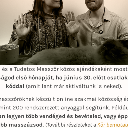
d és a Tudatos Masszőr közös ajándékaként mos
ságod első hónapját, ha június 30. előtt csatlak
kóddal
(amit lent már aktiváltunk is neked).
masszőröknek készült online szakmai közösség és
mint 200 rendszerezett anyaggal segítünk. Példá
n legyen több vendéged és bevételed, vagy épp
abb masszázsod.
(További részleteket a
Kör bemutat