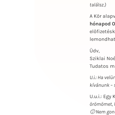
találsz.)
A Kör alap
hónapod 0 
előfizetés
lemondhat
Üdv,
Sziklai No
Tudatos m
U.i.: Ha vel
kívánunk – 
U.u.i.: Egy
örömömet, h
🙂 Nem gond