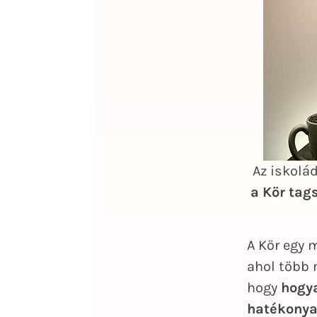
Az iskolá
a Kör tag
A Kör egy 
ahol több 
hogy
hogya
hatékony