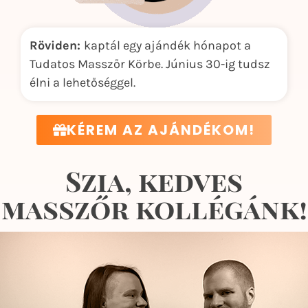
Röviden:
kaptál egy ajándék hónapot a
Tudatos Masszőr Körbe. Június 30-ig tudsz
élni a lehetőséggel.
KÉREM AZ AJÁNDÉKOM!
Szia, kedves
masszőr kollégánk!