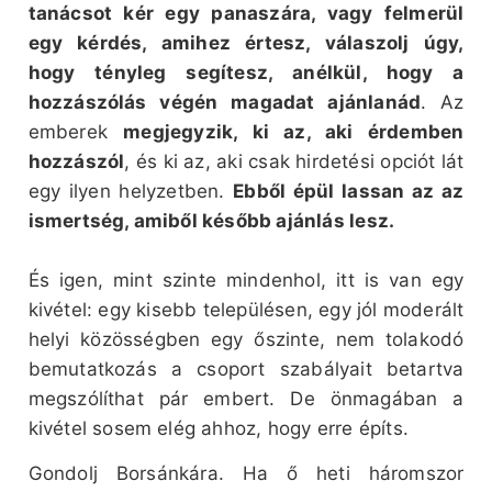
tanácsot kér egy panaszára, vagy felmerül
egy kérdés, amihez értesz, válaszolj úgy,
hogy tényleg segítesz, anélkül, hogy a
hozzászólás végén magadat ajánlanád
. Az
emberek
megjegyzik, ki az, aki érdemben
hozzászól
, és ki az, aki csak hirdetési opciót lát
egy ilyen helyzetben.
Ebből épül lassan az az
ismertség, amiből később ajánlás lesz.
És igen, mint szinte mindenhol, itt is van egy
kivétel: egy kisebb településen, egy jól moderált
helyi közösségben egy őszinte, nem tolakodó
bemutatkozás a csoport szabályait betartva
megszólíthat pár embert. De önmagában a
kivétel sosem elég ahhoz, hogy erre építs.
Gondolj Borsánkára. Ha ő heti háromszor