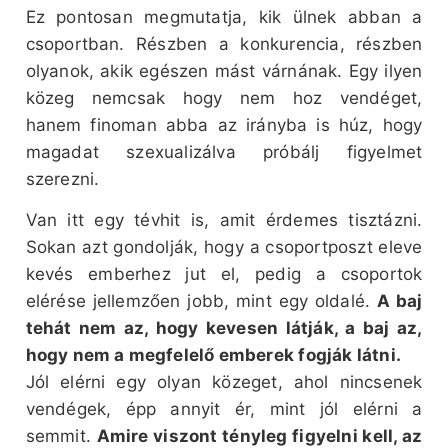
Ez pontosan megmutatja, kik ülnek abban a
csoportban. Részben a konkurencia, részben
olyanok, akik egészen mást várnának. Egy ilyen
közeg nemcsak hogy nem hoz vendéget,
hanem finoman abba az irányba is húz, hogy
magadat szexualizálva próbálj figyelmet
szerezni.
Van itt egy tévhit is, amit érdemes tisztázni.
Sokan azt gondolják, hogy a csoportposzt eleve
kevés emberhez jut el, pedig a csoportok
elérése jellemzően jobb, mint egy oldalé.
A baj
tehát nem az, hogy kevesen látják, a baj az,
hogy nem a megfelelő emberek fogják látni.
Jól elérni egy olyan közeget, ahol nincsenek
vendégek, épp annyit ér, mint jól elérni a
semmit.
Amire viszont tényleg figyelni kell, az