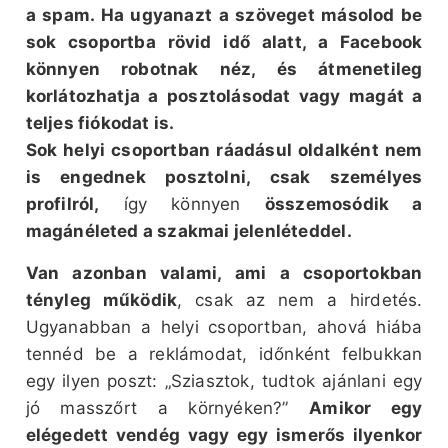
a spam. Ha ugyanazt a szöveget másolod be
sok csoportba rövid idő alatt, a Facebook
könnyen robotnak néz, és átmenetileg
korlátozhatja a posztolásodat vagy magát a
teljes fiókodat is.
Sok helyi csoportban ráadásul oldalként nem
is engednek posztolni, csak személyes
profilról,
így könnyen
összemosódik a
magánéleted a szakmai jelenléteddel.
Van azonban valami, ami a csoportokban
tényleg működik
, csak az nem a hirdetés.
Ugyanabban a helyi csoportban, ahová hiába
tennéd be a reklámodat, időnként felbukkan
egy ilyen poszt: „Sziasztok, tudtok ajánlani egy
jó masszőrt a környéken?”
Amikor egy
elégedett vendég vagy egy ismerős ilyenkor