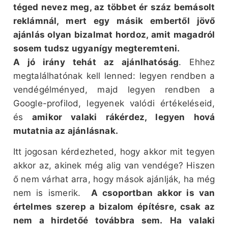
téged nevez meg, az többet ér száz bemásolt
reklámnál, mert egy másik embertől jövő
ajánlás olyan bizalmat hordoz, amit magadról
sosem tudsz ugyanígy megteremteni.
A jó irány tehát az ajánlhatóság
. Ehhez
megtalálhatónak kell lenned: legyen rendben a
vendégélményed, majd legyen rendben a
Google-profilod, legyenek valódi értékeléseid,
és
amikor valaki rákérdez, legyen hová
mutatnia az ajánlásnak.
Itt jogosan kérdezheted, hogy akkor mit tegyen
akkor az, akinek még alig van vendége? Hiszen
ő nem várhat arra, hogy mások ajánlják, ha még
nem is ismerik.
A csoportban akkor is van
értelmes szerep a bizalom építésre, csak az
nem a hirdetőé továbbra sem.
Ha valaki