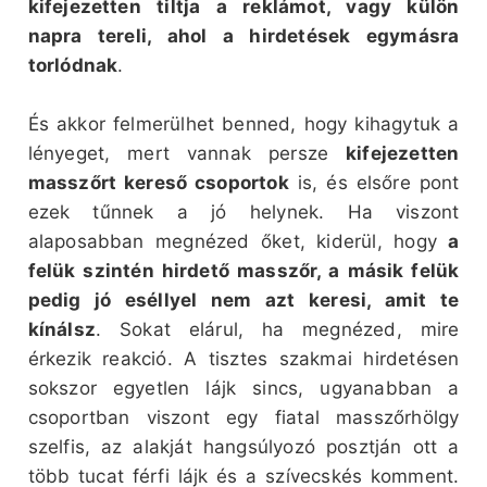
kifejezetten tiltja a reklámot, vagy külön
napra tereli, ahol a hirdetések egymásra
torlódnak
.
És akkor felmerülhet benned, hogy kihagytuk a
lényeget, mert vannak persze
kifejezetten
masszőrt kereső csoportok
is, és elsőre pont
ezek tűnnek a jó helynek. Ha viszont
alaposabban megnézed őket, kiderül, hogy
a
felük szintén hirdető masszőr, a másik felük
pedig jó eséllyel nem azt keresi, amit te
kínálsz
. Sokat elárul, ha megnézed, mire
érkezik reakció. A tisztes szakmai hirdetésen
sokszor egyetlen lájk sincs, ugyanabban a
csoportban viszont egy fiatal masszőrhölgy
szelfis, az alakját hangsúlyozó posztján ott a
több tucat férfi lájk és a szívecskés komment.