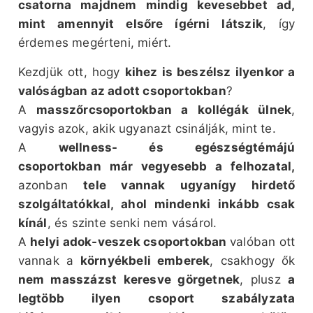
csatorna majdnem mindig kevesebbet ad,
mint amennyit elsőre ígérni látszik
, így
érdemes megérteni, miért.
Kezdjük ott, hogy
kihez is beszélsz ilyenkor a
valóságban az adott csoportokban
?
A
masszőrcsoportokban a kollégák ülnek
,
vagyis azok, akik ugyanazt csinálják, mint te.
A
wellness- és egészségtémájú
csoportokban már vegyesebb a felhozatal,
azonban
tele vannak ugyanígy hirdető
szolgáltatókkal, ahol mindenki inkább csak
kínál
, és szinte senki nem vásárol.
A
helyi adok-veszek csoportokban
valóban ott
vannak a
környékbeli emberek
, csakhogy ők
nem masszázst keresve görgetnek
, plusz
a
legtöbb ilyen csoport szabályzata