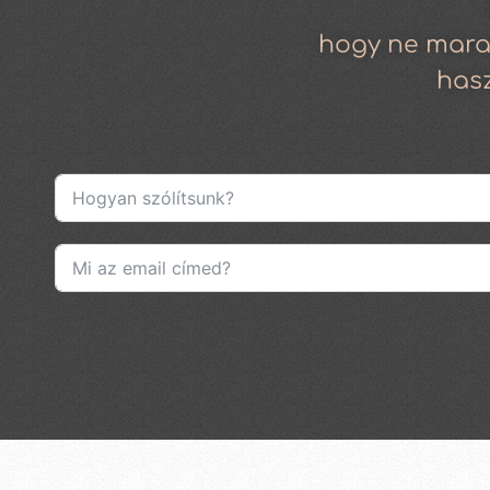
hogy ne mara
has