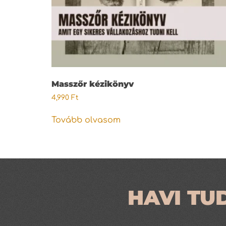
Masszőr kézikönyv
4,990
Ft
Tovább olvasom
HAVI TU