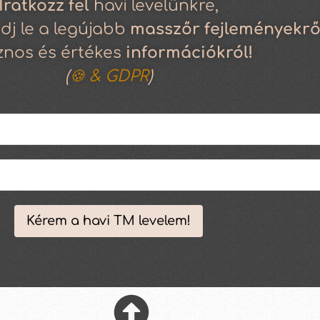
Iratkozz
fel
havi levelünkre,
dj le a legújabb
masszőr fejleményekrő
znos és értékes
információkról!
(
🍪 & GDPR
)
Kérem a havi TM levelem!