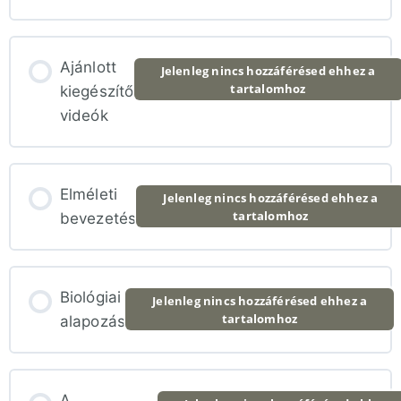
Ajánlott
Jelenleg nincs hozzáférésed ehhez a
tartalomhoz
kiegészítő
videók
Elméleti
Jelenleg nincs hozzáférésed ehhez a
tartalomhoz
bevezetés
Biológiai
Jelenleg nincs hozzáférésed ehhez a
tartalomhoz
alapozás
A