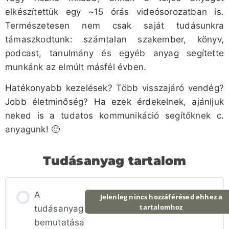
elkészítettük egy ~15 órás videósorozatban is.
Természetesen nem csak saját tudásunkra
támaszkodtunk: számtalan szakember, könyv,
podcast, tanulmány és egyéb anyag segítette
munkánk az elmúlt másfél évben.
Hatékonyabb kezelések? Több visszajáró vendég?
Jobb életminőség? Ha ezek érdekelnek, ajánljuk
neked is a tudatos kommunikáció segítőknek c.
anyagunk! 🙂
Tudásanyag tartalom
A
Jelenleg nincs hozzáférésed ehhez a
tartalomhoz
tudásanyag
bemutatása