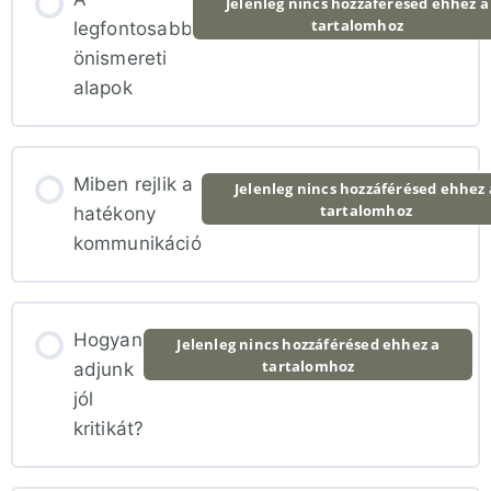
Jelenleg nincs hozzáférésed ehhez a
tartalomhoz
legfontosabb
önismereti
alapok
Miben rejlik a
Jelenleg nincs hozzáférésed ehhez 
tartalomhoz
hatékony
kommunikáció
Hogyan
Jelenleg nincs hozzáférésed ehhez a
tartalomhoz
adjunk
jól
kritikát?