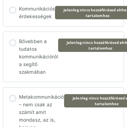
Kommunikációs
Jelenleg nincs hozzáférésed ehhe
tartalomhoz
érdekességek
Bővebben a
Jelenleg nincs hozzáférésed ehh
tartalomhoz
tudatos
kommunikációról
a segítő
szakmában
Metakommunikáció
Jelenleg nincs hozzáférésed 
tartalomhoz
– nem csak az
számít amit
mondasz, az is,