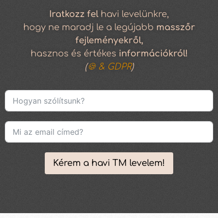
Iratkozz
fel
havi levelünkre,
hogy ne maradj le a legújabb
masszőr
fejleményekről,
hasznos és értékes
információkról!
(
🍪 & GDPR
)
Kérem a havi TM levelem!