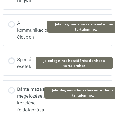
hogyan
A
Jelenleg nincs hozzáférésed ehhez 
tartalomhoz
kommunikáció
élesben
Speciális
Jelenleg nincs hozzáférésed ehhez a
tartalomhoz
esetek
Bántalmazás
Jelenleg nincs hozzáférésed ehhez a
tartalomhoz
megelőzése,
kezelése,
feldolgozása