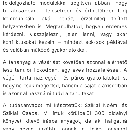
feldolgozható modulokkal segítsen abban, hogy
tudatosabban, hitelesebben és érthetőbben tudj
kommunikálni akár nehéz, érzelmileg telített
helyzetekben is. Megtanulhatod, hogyan érdemes
kérdezni, visszajelezni, jelen lenni, vagy akár
konfliktusokat kezelni – mindezt sok-sok példával
és valóban működő gyakorlatokkal.
A tananyag a vásárlást követően azonnal elérhető
lesz tanulói fiókodban, egy éves hozzáféréssel. A
végén tartalmaz egyéni és páros gyakorlatokat is,
hogy ne csak megértsd, hanem a saját praxisodban
is azonnal használni tudd a tanultakat.
A tudásanyagot mi készítettük: Sziklai Noémi és
Sziklai Csaba. Mi írtuk körülbelül 300 oldalnyi
könyvet kitevő írásos anyagot, de aki hallgatná
vagy nézné inkább, annak a teljes anyagot