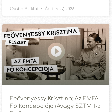
Csaba Sziklai
Április 27, 2026
Feövenyessy Krisztina: Az FMFA
Fő Koncepciója (avagy SZTM 1-2