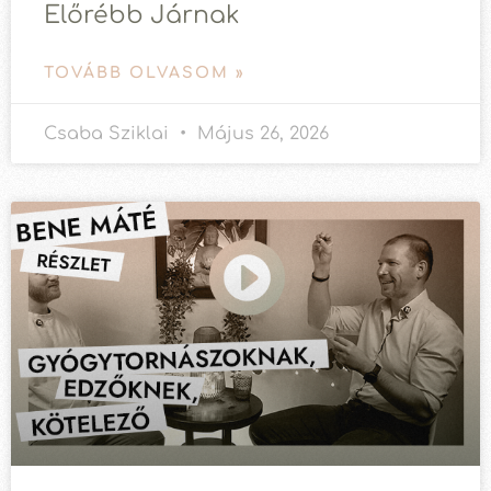
Előrébb Járnak
TOVÁBB OLVASOM »
Csaba Sziklai
Május 26, 2026