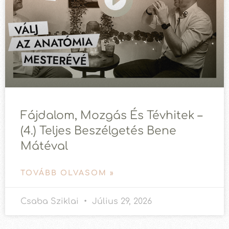
Fájdalom, Mozgás És Tévhitek –
(4.) Teljes Beszélgetés Bene
Mátéval
TOVÁBB OLVASOM »
Csaba Sziklai
Július 29, 2026