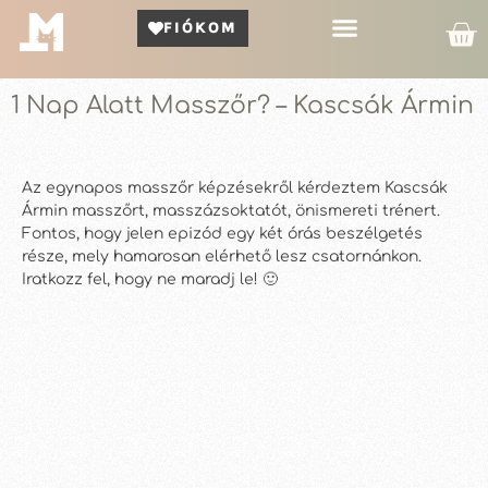
FIÓKOM
Kör Bemutató
1 Nap Alatt Masszőr? – Kascsák Ármin
Az egynapos masszőr képzésekről kérdeztem Kascsák
Ármin masszőrt, masszázsoktatót, önismereti trénert.
Fontos, hogy jelen epizód egy két órás beszélgetés
része, mely hamarosan elérhető lesz csatornánkon.
Iratkozz fel, hogy ne maradj le! 🙂