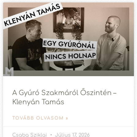
A Gyúró Szakmáról Őszintén –
Klenyán Tamás
TOVÁBB OLVASOM »
Csaba Sziklai
Július 17, 2026