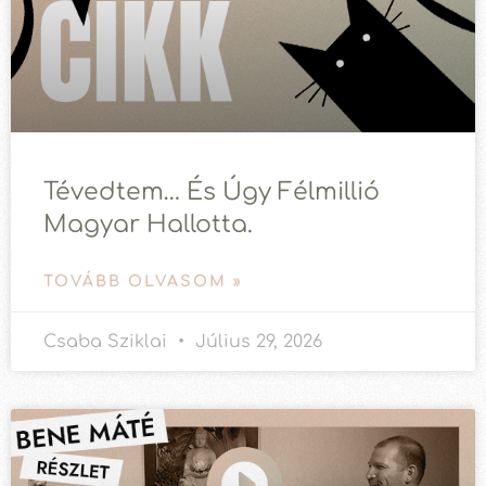
Tévedtem… És Úgy Félmillió
Magyar Hallotta.
TOVÁBB OLVASOM »
Csaba Sziklai
Július 29, 2026