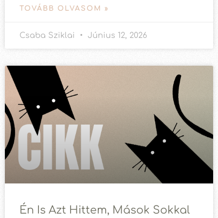
TOVÁBB OLVASOM »
Csaba Sziklai
Június 12, 2026
Én Is Azt Hittem, Mások Sokkal