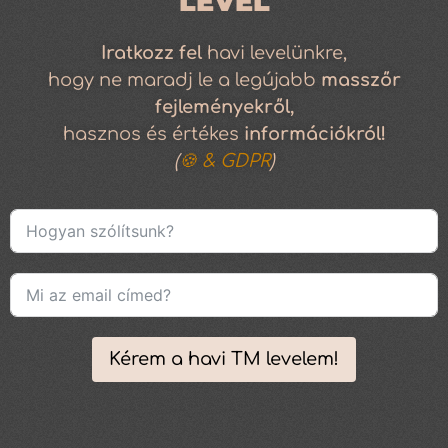
LEVÉL
Iratkozz
fel
havi levelünkre,
hogy ne maradj le a legújabb
masszőr
fejleményekről,
hasznos és értékes
információkról!
(
🍪 & GDPR
)
Kérem a havi TM levelem!