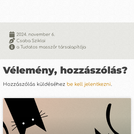
2024. november 6.
Csaba Sziklai
a Tudatos masszőr társalapítója
Vélemény, hozzászólás?
Hozzászólás küldéséhez
be kell jelentkezni
.