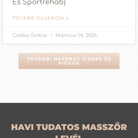
És Sportrehab)
TOVÁBB OLVASOM »
Csaba Sziklai
Március 14, 2026
TOVÁBBI HASZNOS CIKKEK ÉS
VIDEÓK
HAVI TUDATOS MASSZŐR