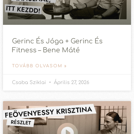
Gerinc És Jóga + Gerinc És
Fitness – Bene Máté
TOVÁBB OLVASOM »
Csaba Sziklai
Április 27, 2026