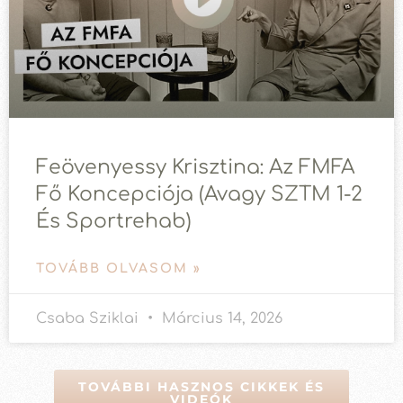
Feövenyessy Krisztina: Az FMFA
Fő Koncepciója (avagy SZTM 1-2
És Sportrehab)
TOVÁBB OLVASOM »
Csaba Sziklai
Március 14, 2026
TOVÁBBI HASZNOS CIKKEK ÉS
VIDEÓK