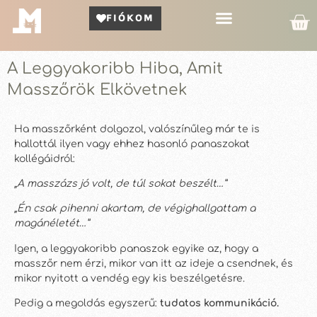
FIÓKOM
Kör Bemutató
A Leggyakoribb Hiba, Amit
Masszőrök Elkövetnek
Ha masszőrként dolgozol, valószínűleg már te is
hallottál ilyen vagy ehhez hasonló panaszokat
kollégáidról:
„A masszázs jó volt, de túl sokat beszélt…”
„Én csak pihenni akartam, de végighallgattam a
magánéletét…”
Igen, a leggyakoribb panaszok egyike az, hogy a
masszőr nem érzi, mikor van itt az ideje a csendnek, és
mikor nyitott a vendég egy kis beszélgetésre.
Pedig a megoldás egyszerű:
tudatos kommunikáció.