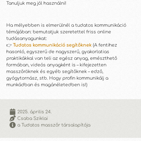
Tanuljuk meg jól használni!
Ha mélyebben is elmerülnél a tudatos kommunikáció
témájában: bemutatjuk szeretettel friss online
tudásanyagunkat:
👉
Tudatos kommunikáció segítőknek
(A fentihez
hasonló, egyszerű de nagyszerű, gyakorlatias
praktikákkal van teli az egész anyag, emészthető
formában, videós anyagként is – kifejezetten
masszőröknek és egyéb segítőknek – edző,
gyógytornász, stb. Hogy profin kommunikálj a
munkádban és magánéletedben is!)
2025. április 24.
Csaba Sziklai
a Tudatos masszőr társalapítója