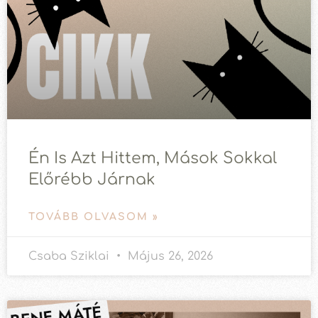
Én Is Azt Hittem, Mások Sokkal
Előrébb Járnak
TOVÁBB OLVASOM »
Csaba Sziklai
Május 26, 2026