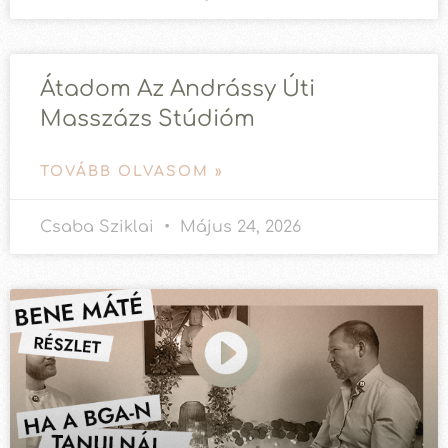
Átadom Az Andrássy Úti
Masszázs Stúdióm
TOVÁBB OLVASOM »
Csaba Sziklai
Május 24, 2026