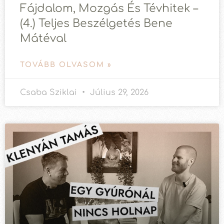
Fájdalom, Mozgás És Tévhitek –
(4.) Teljes Beszélgetés Bene
Mátéval
TOVÁBB OLVASOM »
Csaba Sziklai
Július 29, 2026