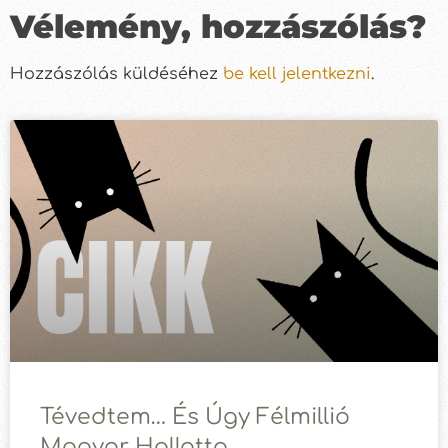
Vélemény, hozzászólás?
Hozzászólás küldéséhez
be kell jelentkezni
.
Tévedtem… És Úgy Félmillió
Magyar Hallotta.