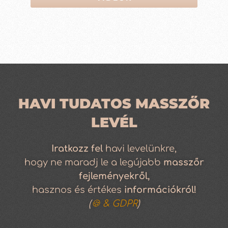
HAVI TUDATOS MASSZŐR
LEVÉL
Iratkozz
fel
havi levelünkre,
hogy ne maradj le a legújabb
masszőr
fejleményekről,
hasznos és értékes
információkról!
(
🍪 & GDPR
)