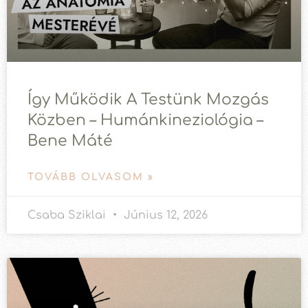
Így Működik A Testünk Mozgás
Közben – Humánkineziológia –
Bene Máté
TOVÁBB OLVASOM »
Csaba Sziklai
Június 12, 2026