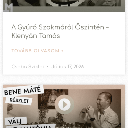
A Gyúró Szakmáról Őszintén –
Klenyán Tamás
TOVÁBB OLVASOM »
Csaba Sziklai
Július 17, 2026