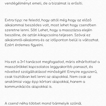
vendégélményt emeli, de a bizalmat is erősíti.
Extra tipp: ne feledd, hogy attól még hogy az előző
alkalommal beszédes volt, most lehet hogy csendben
szeretne lenni. Sőt! Lehet, hogy a masszázsa elején
beszélne, de aztán kikapcsolna teljesen. Szóval ez
alkalomról-alkalomra és az időponton belül is változhat.
Ezért érdemes figyelni.
Ha ezt a 3+1 tanácsot megfogadod, máris elhárítottad a
masszőrökkel kapcsolatos leggyakoribb panaszt, és
növelted szolgáltatásod minőségét! Ennyire egyszerű,
csak tisztában kell lenni az alapokkal. Nem csak az
anatómiai vagy épp kórtani alapokkal, hanem a
kommunikációs alapokkal is.
A csend néha többet mond bármelyik szónál.