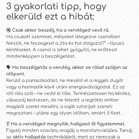
3 gyakorlati tipp, hogy
elkerüld ezt a hibát:
🔇
Csak akkor beszélj, ha a vendéged vevő rá.
Ha csukott szemmel, mélyeket lélegezve csendben
fekszik, ne feszegesd a „Na és hol dolgozol?” – típusú
kérdéseket. A csend is lehet gyógyító, ne erőltesd
mindenképpen a beszélgetést.
🗣️
Ha beszélgetős a vendég, akkor se rólad szóljon az
időpont.
Kerüld a panaszkodást, ne meséld el a reggeli dugót
vagy a harmadik kávé utáni energiaválságodat. Ez az
idő róla szól – ne vedd el tőle. Természetesen ha kérdez,
válaszolj kedvesen, de ne feledd: a legtöbb ember
magáról szeret mesélni, a saját sztorijait szereti
megosztani – pláne egy olyan időben, amiért ő fizet.
👂
Ha a vendéged megnyílik, hallgasd őt figyelemmel.
Figyelj minden szavára, reagálj a mondanivalójára. Tanulj
az
aktív hallgatás
technikájáról, mert ez nemcsak a