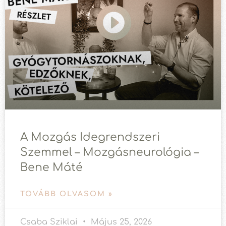
A Mozgás Idegrendszeri
Szemmel – Mozgásneurológia –
Bene Máté
TOVÁBB OLVASOM »
Csaba Sziklai
Május 25, 2026