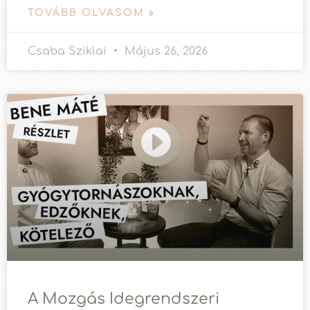
TOVÁBB OLVASOM »
Csaba Sziklai
Május 26, 2026
A Mozgás Idegrendszeri