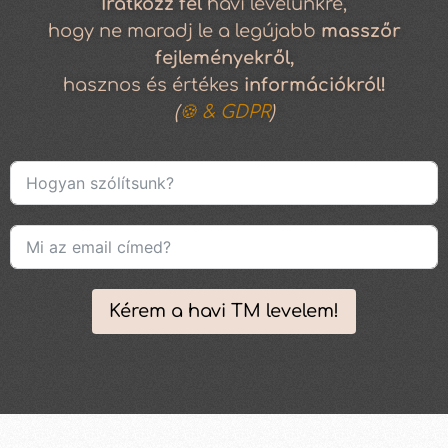
Iratkozz
fel
havi levelünkre,
hogy ne maradj le a legújabb
masszőr
fejleményekről,
hasznos és értékes
információkról!
(
🍪 & GDPR
)
Kérem a havi TM levelem!