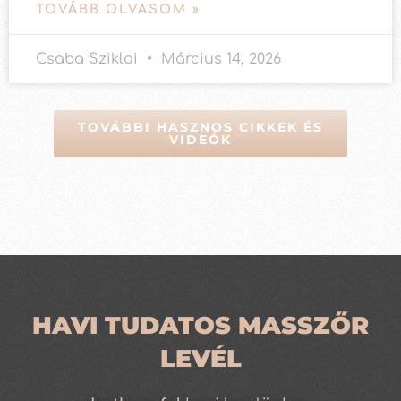
TOVÁBB OLVASOM »
Csaba Sziklai
Március 14, 2026
TOVÁBBI HASZNOS CIKKEK ÉS
VIDEÓK
HAVI TUDATOS MASSZŐR
LEVÉL