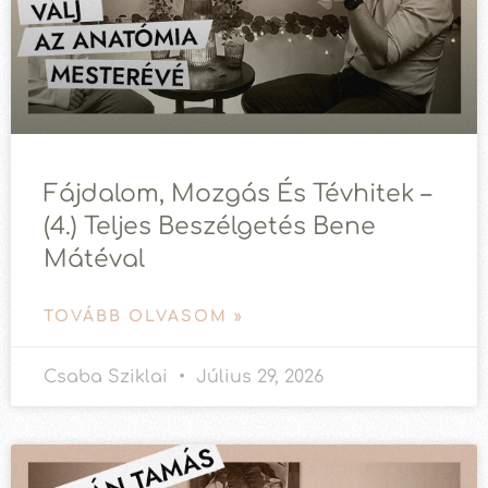
Fájdalom, Mozgás És Tévhitek –
(4.) Teljes Beszélgetés Bene
Mátéval
TOVÁBB OLVASOM »
Csaba Sziklai
Július 29, 2026