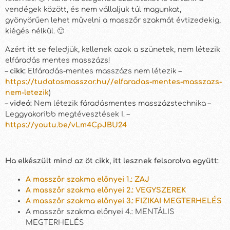
vendégek között, és nem vállaljuk túl magunkat,
gyönyörűen lehet művelni a masszőr szakmát évtizedekig,
kiégés nélkül. 🙂
Azért itt se feledjük, kellenek azok a szünetek, nem létezik
elfáradás mentes masszázs!
–
cikk:
Elfáradás-mentes masszázs nem létezik –
https://tudatosmasszor.hu//elfaradas-mentes-masszazs-
nem-letezik
)
–
videó:
Nem létezik fáradásmentes masszázstechnika –
Leggyakoribb megtévesztések I. –
https://youtu.be/vLm4CpJBU24
Ha elkészült mind az öt cikk, itt lesznek felsorolva együtt:
A masszőr szakma előnyei 1.: ZAJ
A masszőr szakma előnyei 2.: VEGYSZEREK
A masszőr szakma előnyei 3.: FIZIKAI MEGTERHELÉS
A masszőr szakma előnyei 4.: MENTÁLIS
MEGTERHELÉS