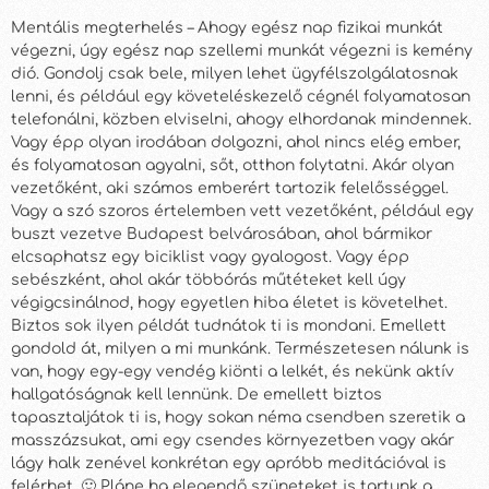
Mentális megterhelés – Ahogy egész nap fizikai munkát
végezni, úgy egész nap szellemi munkát végezni is kemény
dió. Gondolj csak bele, milyen lehet ügyfélszolgálatosnak
lenni, és például egy követeléskezelő cégnél folyamatosan
telefonálni, közben elviselni, ahogy elhordanak mindennek.
Vagy épp olyan irodában dolgozni, ahol nincs elég ember,
és folyamatosan agyalni, sőt, otthon folytatni. Akár olyan
vezetőként, aki számos emberért tartozik felelősséggel.
Vagy a szó szoros értelemben vett vezetőként, például egy
buszt vezetve Budapest belvárosában, ahol bármikor
elcsaphatsz egy biciklist vagy gyalogost. Vagy épp
sebészként, ahol akár többórás műtéteket kell úgy
végigcsinálnod, hogy egyetlen hiba életet is követelhet.
Biztos sok ilyen példát tudnátok ti is mondani. Emellett
gondold át, milyen a mi munkánk. Természetesen nálunk is
van, hogy egy-egy vendég kiönti a lelkét, és nekünk aktív
hallgatóságnak kell lennünk. De emellett biztos
tapasztaljátok ti is, hogy sokan néma csendben szeretik a
masszázsukat, ami egy csendes környezetben vagy akár
lágy halk zenével konkrétan egy apróbb meditációval is
felérhet. 🙂 Pláne ha elegendő szüneteket is tartunk a