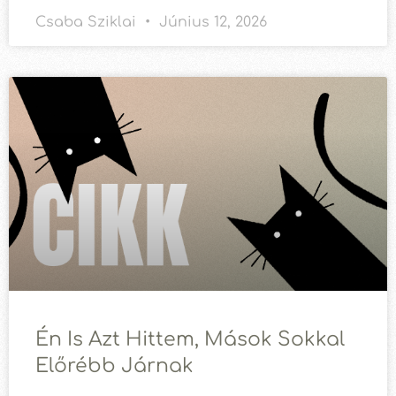
Csaba Sziklai
Június 12, 2026
Én Is Azt Hittem, Mások Sokkal
Előrébb Járnak