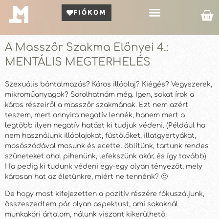
FIÓKOM
Kör Bemutató
A Masszőr Szakma Előnyei 4.:
MENTÁLIS MEGTERHELÉS
Szexuális bántalmazás? Káros illóolaj? Kiégés? Vegyszerek,
mikroműanyagok? Sorolhatnám még. Igen, sokat írok a
káros részeiről a masszőr szakmának. Ezt nem azért
teszem, mert annyira negatív lennék, hanem mert a
legtöbb ilyen negatív hatást ki tudjuk védeni. (Például ha
nem használunk illóolajokat, füstölőket, illatgyertyákat,
mosószódával mosunk és ecettel öblítünk, tartunk rendes
szüneteket ahol pihenünk, lefekszünk akár, és így tovább)
Ha pedig ki tudunk védeni egy-egy olyan tényezőt, mely
károsan hat az életünkre, miért ne tennénk? 🙂
De hogy most kifejezetten a pozitív részére fókuszáljunk,
összeszedtem pár olyan aspektust, ami sokaknál
munkaköri ártalom, nálunk viszont kikerülhető.