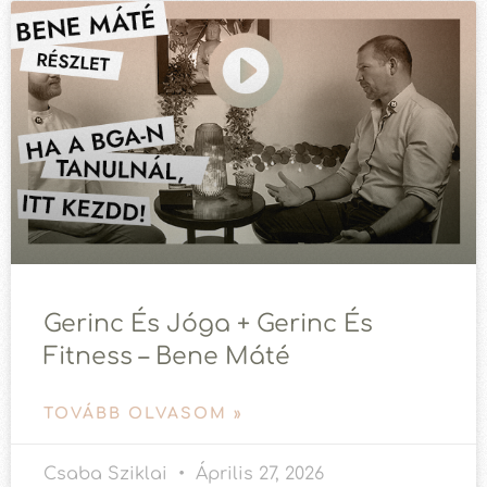
Gerinc És Jóga + Gerinc És
Fitness – Bene Máté
TOVÁBB OLVASOM »
Csaba Sziklai
Április 27, 2026