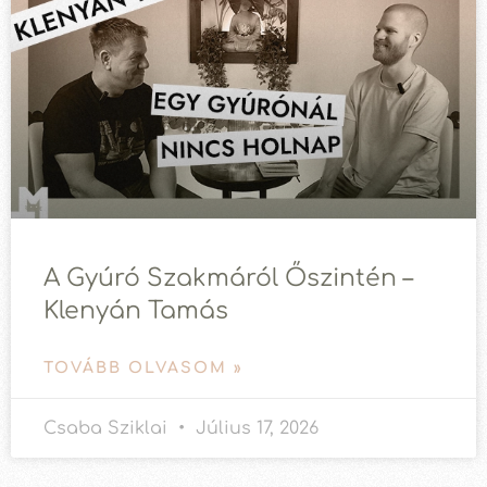
A Gyúró Szakmáról Őszintén –
Klenyán Tamás
TOVÁBB OLVASOM »
Csaba Sziklai
Július 17, 2026