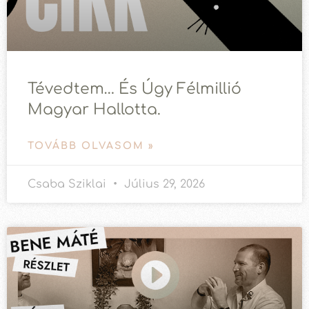
Tévedtem… És Úgy Félmillió
Magyar Hallotta.
TOVÁBB OLVASOM »
Csaba Sziklai
Július 29, 2026