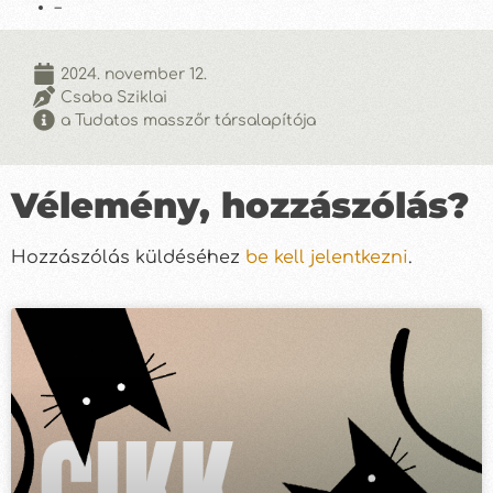
–
2024. november 12.
Csaba Sziklai
a Tudatos masszőr társalapítója
Vélemény, hozzászólás?
Hozzászólás küldéséhez
be kell jelentkezni
.