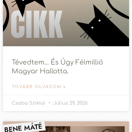
Tévedtem… És Úgy Félmillió
Magyar Hallotta.
TOVÁBB OLVASOM »
Csaba Sziklai
Július 29, 2026