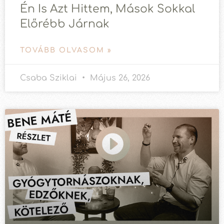
Én Is Azt Hittem, Mások Sokkal
Előrébb Járnak
TOVÁBB OLVASOM »
Csaba Sziklai
Május 26, 2026