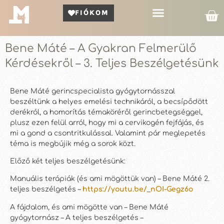
FIÓKOM
Kör Bemutató
Bene Máté – A Gyakran Felmerülő
Kérdésekről – 3. Teljes Beszélgetésünk
Bene Máté gerincspecialista gyógytornásszal
beszéltünk a helyes emelési technikáról, a becsípődött
derékról, a homorítás témaköréről gerincbetegséggel,
plusz ezen felül arról, hogy mi a cervikogén fejfájás, és
mi a gond a csontritkulással. Valamint pár meglepetés
téma is megbújik még a sorok közt.
Előző két teljes beszélgetésünk:
Manuális terápiák (és ami mögöttük van) – Bene Máté 2.
teljes beszélgetés –
https://youtu.be/_nOI-Gegz6o
A fájdalom, és ami mögötte van – Bene Máté
gyógytornász – A teljes beszélgetés –