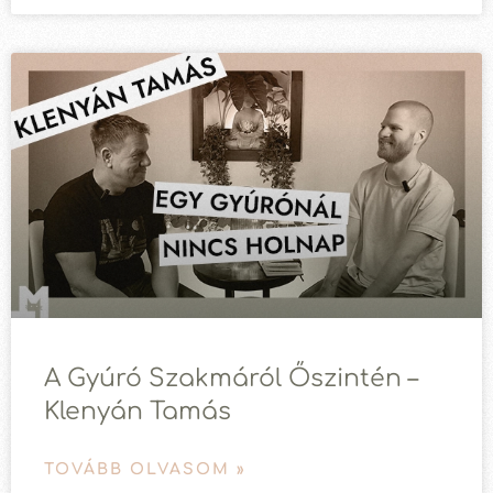
A Gyúró Szakmáról Őszintén –
Klenyán Tamás
TOVÁBB OLVASOM »