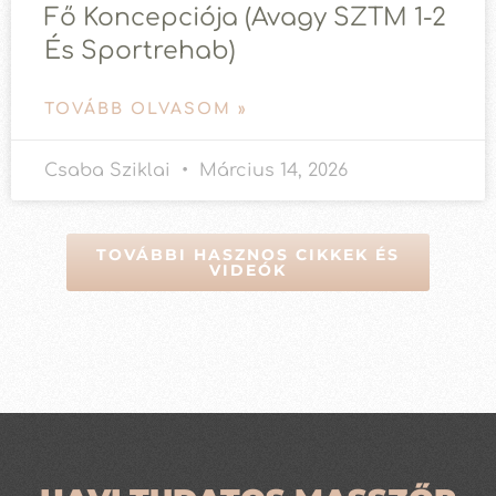
Fő Koncepciója (avagy SZTM 1-2
És Sportrehab)
TOVÁBB OLVASOM »
Csaba Sziklai
Március 14, 2026
TOVÁBBI HASZNOS CIKKEK ÉS
VIDEÓK