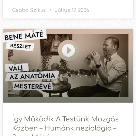
Csaba Sziklai
Július 17, 2026
Így Működik A Testünk Mozgás
Közben – Humánkineziológia –