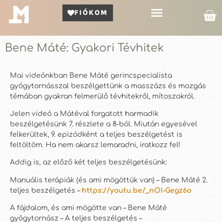
FIÓKOM
Kör Bemutató
Bene Máté: Gyakori Tévhitek
Mai videónkban Bene Máté gerincspecialista
gyógytornásszal beszélgettünk a masszázs és mozgás
témában gyakran felmerülő tévhitekről, mítoszokról.
Jelen videó a Mátéval forgatott harmadik
beszélgetésünk 7. részlete a 8-ból. Miután egyesével
felkerültek, 9. epizódként a teljes beszélgetést is
feltöltöm. Ha nem akarsz lemaradni, iratkozz fel!
Addig is, az előző két teljes beszélgetésünk:
Manuális terápiák (és ami mögöttük van) – Bene Máté 2.
teljes beszélgetés –
https://youtu.be/_nOI-Gegz6o
A fájdalom, és ami mögötte van – Bene Máté
gyógytornász – A teljes beszélgetés –