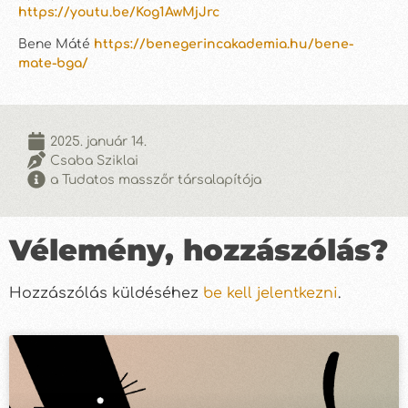
https://youtu.be/Kog1AwMjJrc
Bene Máté
https://benegerincakademia.hu/bene-
mate-bga/
2025. január 14.
Csaba Sziklai
a Tudatos masszőr társalapítója
Vélemény, hozzászólás?
Hozzászólás küldéséhez
be kell jelentkezni
.