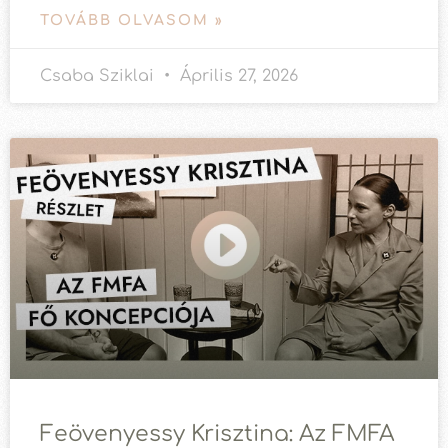
TOVÁBB OLVASOM »
Csaba Sziklai
Április 27, 2026
Feövenyessy Krisztina: Az FMFA