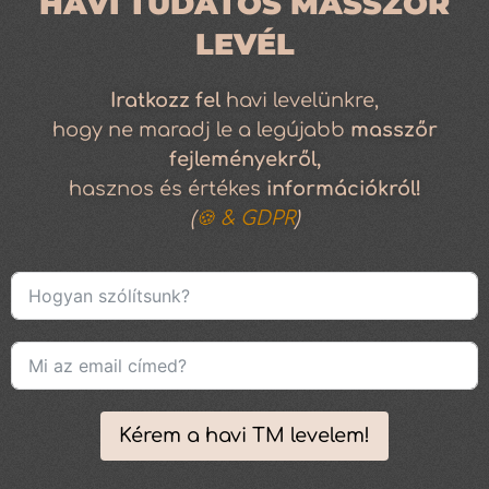
HAVI TUDATOS MASSZŐR
LEVÉL
Iratkozz
fel
havi levelünkre,
hogy ne maradj le a legújabb
masszőr
fejleményekről,
hasznos és értékes
információkról!
(
🍪 & GDPR
)
Kérem a havi TM levelem!