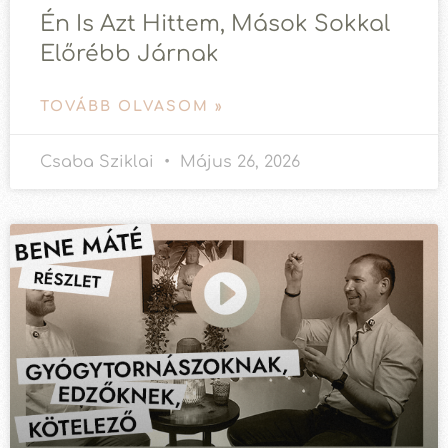
Én Is Azt Hittem, Mások Sokkal
Előrébb Járnak
TOVÁBB OLVASOM »
Csaba Sziklai
Május 26, 2026