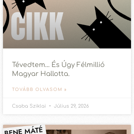
Tévedtem… És Úgy Félmillió
Magyar Hallotta.
TOVÁBB OLVASOM »
Csaba Sziklai
Július 29, 2026