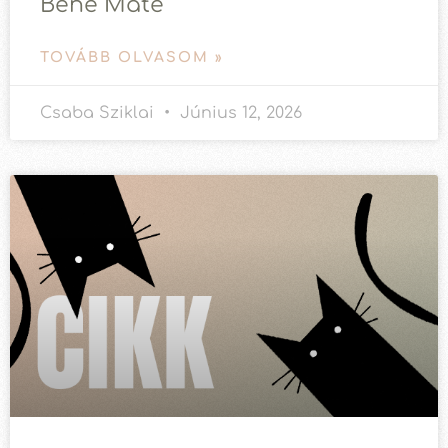
Bene Máté
TOVÁBB OLVASOM »
Csaba Sziklai
Június 12, 2026