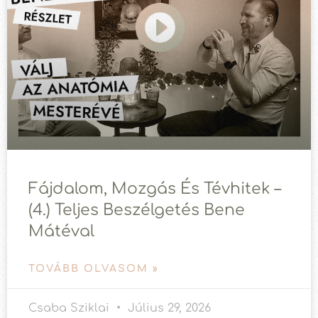
Fájdalom, Mozgás És Tévhitek –
(4.) Teljes Beszélgetés Bene
Mátéval
TOVÁBB OLVASOM »
Csaba Sziklai
Július 29, 2026