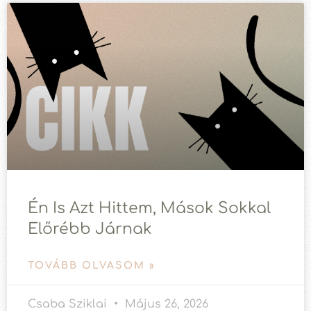
Én Is Azt Hittem, Mások Sokkal
Előrébb Járnak
TOVÁBB OLVASOM »
Csaba Sziklai
Május 26, 2026