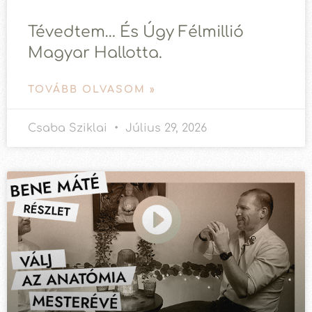
Tévedtem… És Úgy Félmillió
Magyar Hallotta.
TOVÁBB OLVASOM »
Csaba Sziklai
Július 29, 2026