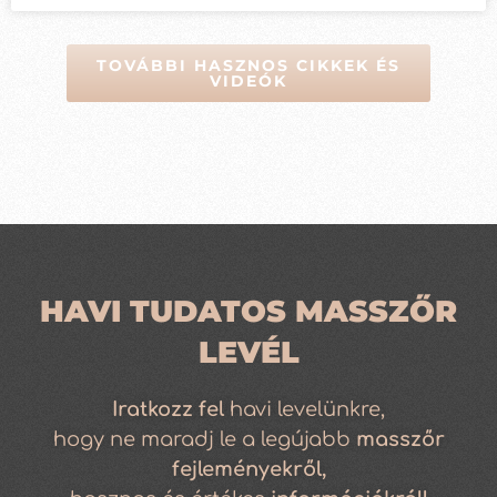
TOVÁBBI HASZNOS CIKKEK ÉS
VIDEÓK
HAVI TUDATOS MASSZŐR
LEVÉL
Iratkozz
fel
havi levelünkre,
hogy ne maradj le a legújabb
masszőr
fejleményekről,