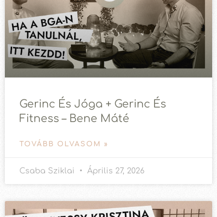
Gerinc És Jóga + Gerinc És
Fitness – Bene Máté
TOVÁBB OLVASOM »
Csaba Sziklai
Április 27, 2026