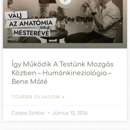
Így Működik A Testünk Mozgás
Közben – Humánkineziológia –
Bene Máté
TOVÁBB OLVASOM »
Csaba Sziklai
Június 12, 2026