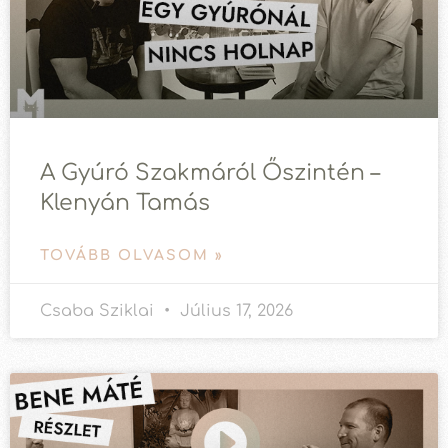
A Gyúró Szakmáról Őszintén –
Klenyán Tamás
TOVÁBB OLVASOM »
Csaba Sziklai
Július 17, 2026