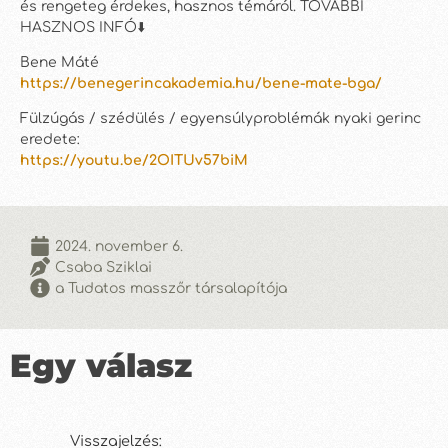
és rengeteg érdekes, hasznos témáról. TOVÁBBI
HASZNOS INFÓ⬇️
Bene Máté
https://benegerincakademia.hu/bene-mate-bga/
Fülzúgás / szédülés / egyensúlyproblémák nyaki gerinc
eredete:
https://youtu.be/2OITUv57biM
2024. november 6.
Csaba Sziklai
a Tudatos masszőr társalapítója
Egy válasz
Visszajelzés: