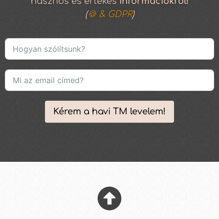
hasznos és értékes
információkról!
(
🍪 & GDPR
)
Kérem a havi TM levelem!