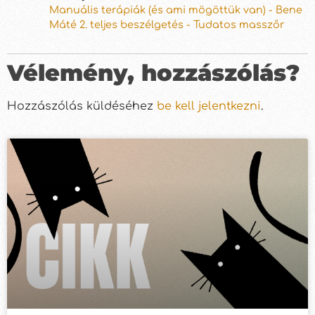
Manuális terápiák (és ami mögöttük van) - Bene
Máté 2. teljes beszélgetés - Tudatos masszőr
Vélemény, hozzászólás?
Hozzászólás küldéséhez
be kell jelentkezni
.