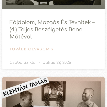
Fájdalom, Mozgás És Tévhitek –
(4.) Teljes Beszélgetés Bene
Mátéval
TOVÁBB OLVASOM »
Csaba Sziklai
Július 29, 2026