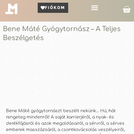
FIÓKOM
Kör Bemutató
Bene Máté Gyógytornász – A Teljes
Beszélgetés
Bene Máté gyógytornászt beszélt nekünk… Hú, hát
rengeteg mindenről! A saját karrierjéről, a nyak- és
derékfájásról és azok megoldásairól, a sérvről, a sérves
emberek masszázsáról, a csontkovácsolás veszélyeiről,