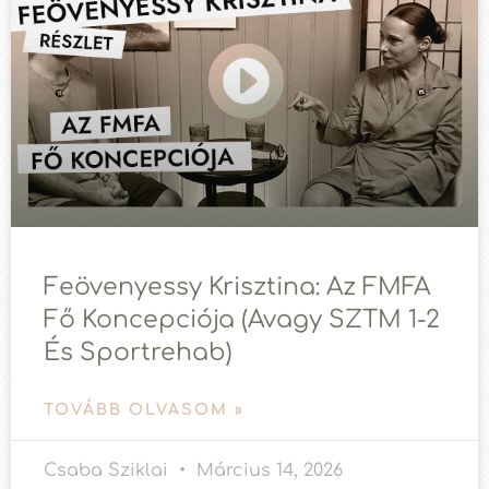
Feövenyessy Krisztina: Az FMFA
Fő Koncepciója (avagy SZTM 1-2
És Sportrehab)
TOVÁBB OLVASOM »
Csaba Sziklai
Március 14, 2026