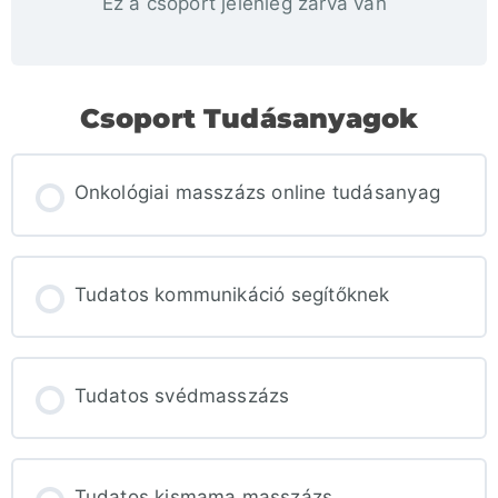
Ez a csoport jelenleg zárva van
Csoport Tudásanyagok
Onkológiai masszázs online tudásanyag
TUDÁSANYAG FOLYAMAT
0% KÉSZ
Tudatos kommunikáció segítőknek
0/0 lépés
TUDÁSANYAG FOLYAMAT
0% KÉSZ
Tudatos svédmasszázs
0/0 lépés
TUDÁSANYAG FOLYAMAT
0% KÉSZ
Tudatos kismama masszázs
0/0 lépés