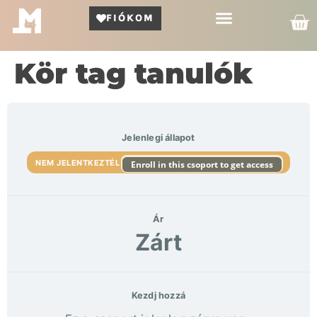
FIÓKOM
Kör Bemutató
Kör tag tanulók
Jelenlegi állapot
NEM JELENTKEZTÉL
Enroll in this csoport to get access
Ár
Zárt
Kezdj hozzá