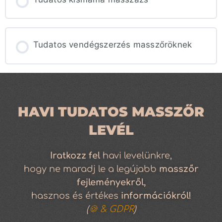
TUDÁSANYAG FOLYAMAT
0% KÉSZ
Tudatos vendégszerzés masszőröknek
0/0 lépés
TUDÁSANYAG FOLYAMAT
0% KÉSZ
0/0 lépés
HAVI TUDATOS MASSZŐR
LEVÉL
Iratkozz
fel
havi levelünkre,
hogy ne maradj le a legújabb
masszőr
fejleményekről,
hasznos és értékes
információkról!
(
🍪 & GDPR
)