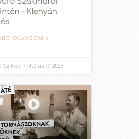
yúró Szakmáról
intén – Klenyán
ás
ÁBB OLVASOM »
 Sziklai
Július 17, 2026