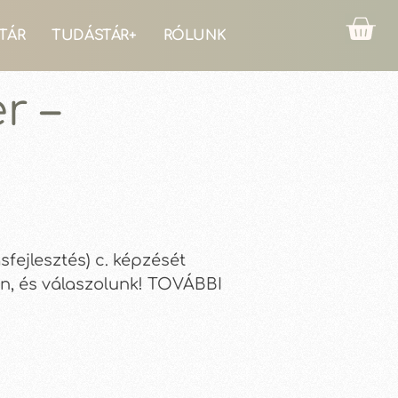
TÁR
TUDÁSTÁR+
RÓLUNK
r –
fejlesztés) c. képzését
en, és válaszolunk! TOVÁBBI