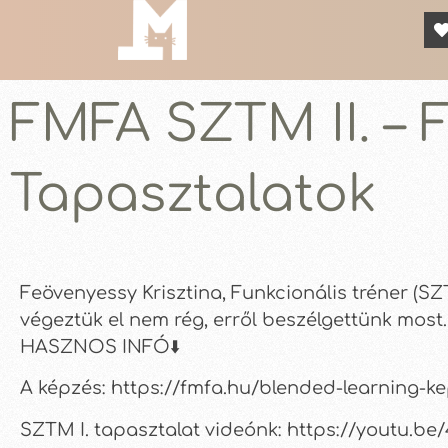
FMFA SZTM II. – F
Tapasztalatok
Feövenyessy Krisztina, Funkcionális tréner (SZ
végeztük el nem rég, erről beszélgettünk mos
HASZNOS INFÓ⬇️
A képzés: https://fmfa.hu/blended-learning-ke
SZTM I. tapasztalat videónk: https://youtu.b