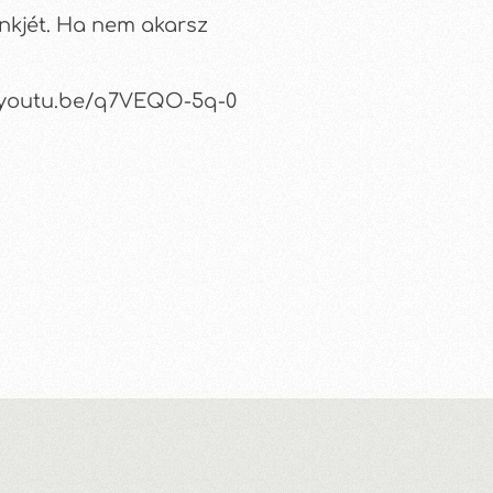
linkjét. Ha nem akarsz
://youtu.be/q7VEQO-5q-0