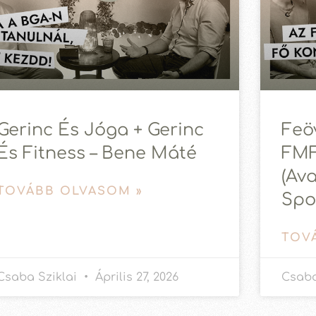
Gerinc És Jóga + Gerinc
Feö
És Fitness – Bene Máté
FMF
(av
TOVÁBB OLVASOM »
Spo
TOV
Csaba Sziklai
Április 27, 2026
Csaba