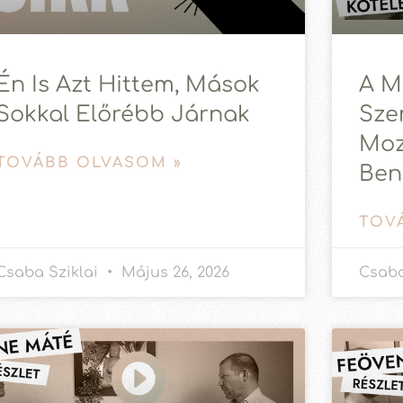
Én Is Azt Hittem, Mások
A M
Sokkal Előrébb Járnak
Sze
Moz
TOVÁBB OLVASOM »
Ben
TOV
Csaba Sziklai
Május 26, 2026
Csaba