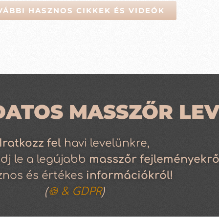
VÁBBI HASZNOS CIKKEK ÉS VIDEÓK
DATOS MASSZŐR LEV
Iratkozz
fel
havi levelünkre,
dj le a legújabb
masszőr fejleményekrő
znos és értékes
információkról!
(
🍪 & GDPR
)