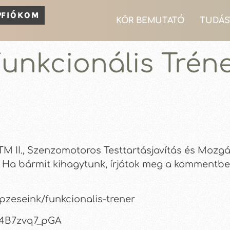
FIÓKOM
KÖR BEMUTATÓ
TUDÁS
unkcionális Tréne
TM II., Szenzomotoros Testtartásjavítás és Mozgás
t. Ha bármit kihagytunk, írjátok meg a kommentb
pzeseink/funkcionalis-trener
e/4B7zvq7_pGA