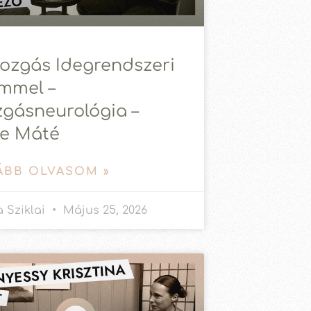
ozgás Idegrendszeri
mmel –
gásneurológia –
e Máté
ÁBB OLVASOM »
 Sziklai
Május 25, 2026