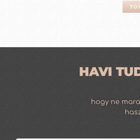
TO
HAVI TU
hogy ne mara
has