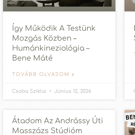
Így Működik A Testünk
Mozgás Közben –
Humánkineziológia –
Bene Máté
TOVÁBB OLVASOM »
Csaba Sziklai
Június 12, 2026
Átadom Az Andrássy Úti
Masszázs Stúdióm