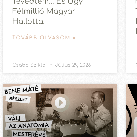
Tévedtem… És Úgy
Félmillió Magyar
Hallotta.
TOVÁBB OLVASOM »
Csaba Sziklai
Július 29, 2026