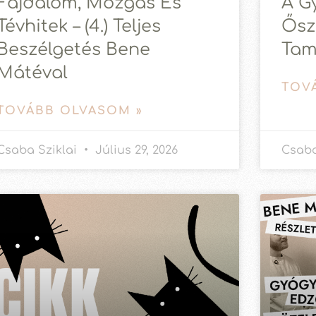
Fájdalom, Mozgás És
A G
Tévhitek – (4.) Teljes
Ősz
Beszélgetés Bene
Tam
Mátéval
TOV
TOVÁBB OLVASOM »
Csaba Sziklai
Július 29, 2026
Csaba