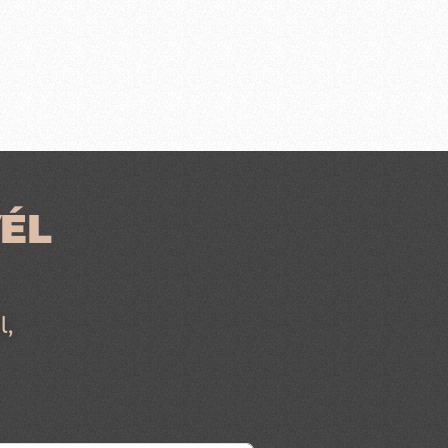
ÉL
l,