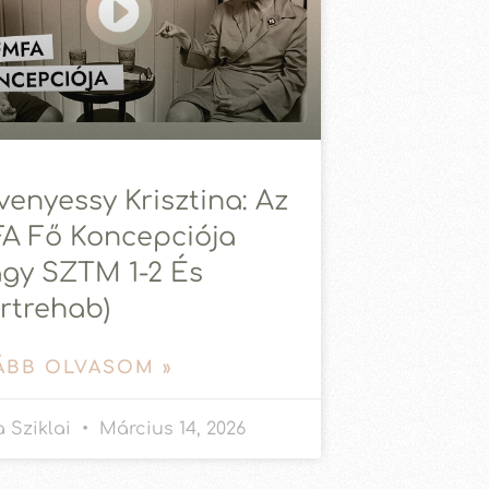
venyessy Krisztina: Az
A Fő Koncepciója
agy SZTM 1-2 És
rtrehab)
ÁBB OLVASOM »
 Sziklai
Március 14, 2026