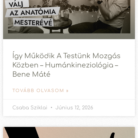
Így Működik A Testünk Mozgás
Közben – Humánkineziológia –
Bene Máté
TOVÁBB OLVASOM »
Csaba Sziklai
Június 12, 2026