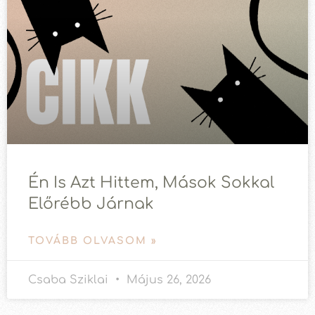
Én Is Azt Hittem, Mások Sokkal
Előrébb Járnak
TOVÁBB OLVASOM »
Csaba Sziklai
Május 26, 2026