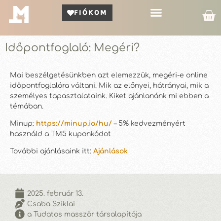
FIÓKOM
Kör Bemutató
Időpontfoglaló: Megéri?
Mai beszélgetésünkben azt elemezzük, megéri-e online
időpontfoglalóra váltani. Mik az előnyei, hátrányai, mik a
személyes tapasztalataink. Kiket ajánlanánk mi ebben a
témában.
Minup:
https://minup.io/hu/
– 5% kedvezményért
használd a TM5 kuponkódot
További ajánlásaink itt:
Ajánlások
2025. február 13.
Csaba Sziklai
a Tudatos masszőr társalapítója