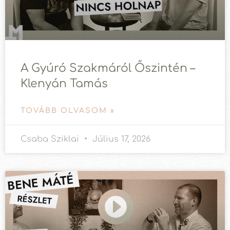
A Gyúró Szakmáról Őszintén –
Klenyán Tamás
TOVÁBB OLVASOM »
Csaba Sziklai
Július 17, 2026