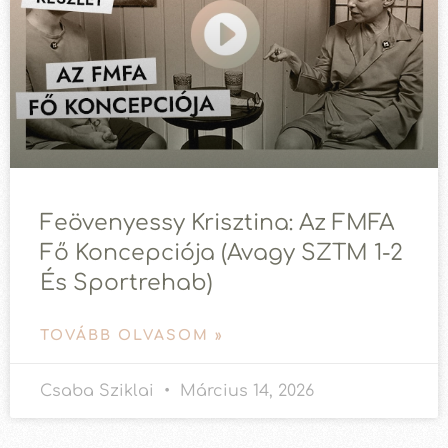
Feövenyessy Krisztina: Az FMFA
Fő Koncepciója (avagy SZTM 1-2
És Sportrehab)
TOVÁBB OLVASOM »
Csaba Sziklai
Március 14, 2026