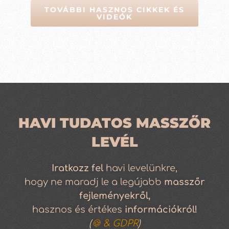
TOVÁBBI HASZNOS CIKKEK ÉS
VIDEÓK
HAVI TUDATOS MASSZŐR
LEVÉL
Iratkozz
fel
havi levelünkre,
hogy ne maradj le a legújabb
masszőr
fejleményekről,
hasznos és értékes
információkról!
(
🍪 & GDPR
)