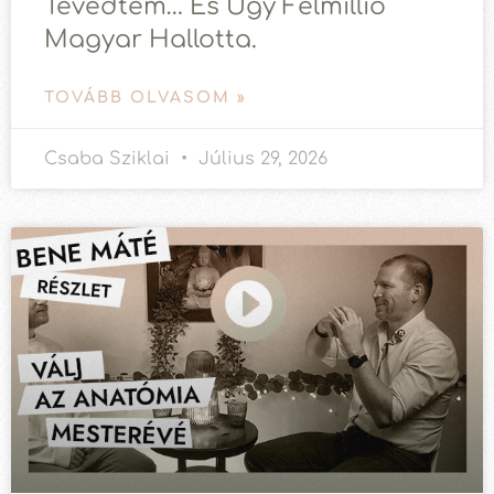
Tévedtem… És Úgy Félmillió
Magyar Hallotta.
TOVÁBB OLVASOM »
Csaba Sziklai
Július 29, 2026