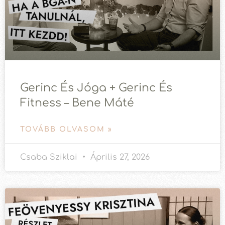
Gerinc És Jóga + Gerinc És
Fitness – Bene Máté
TOVÁBB OLVASOM »
Csaba Sziklai
Április 27, 2026