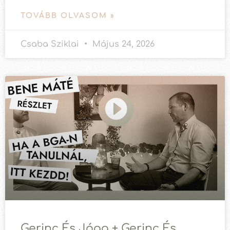
TOVÁBB OLVASOM »
Csaba Sziklai
Május 24, 2026
Gerinc És Jóga + Gerinc És