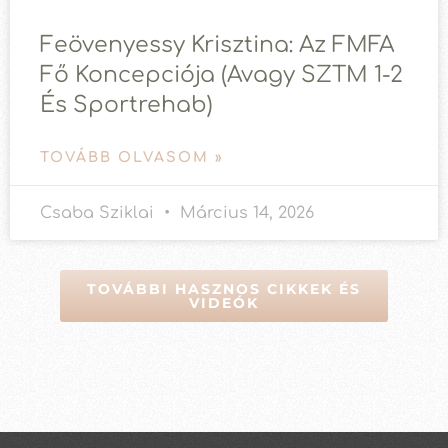
Feövenyessy Krisztina: Az FMFA
Fő Koncepciója (avagy SZTM 1-2
És Sportrehab)
TOVÁBB OLVASOM »
Csaba Sziklai
Március 14, 2026
TOVÁBBI HASZNOS CIKKEK ÉS
VIDEÓK