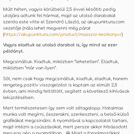
Múlt héten, vagyis körülbelül 2,5 évvel később pedig
utoljára adtunk fel hármat, majd az utolsó darabokat
szerda este vitte el Szendrő László, az akupunktura.com
vezetője (nála lehet megvenni még párat
(
https://akupunktura.com/product/masszor-kezikonyv/
)
Vagyis eladtuk az utolsó darabot is, így mind az ezer
példányt.
Megcsináltuk. Kiadtuk, miközben “lehetetlen”. Eladtuk,
miközben “már van ilyen”.
Sőt, nem csak hogy megcsináltuk, kiadtuk, eladtuk, hanem
rengeteg pozitív visszajelzést is kaptam az elmúlt 2,5
évben, ami mindig feltöltött, segített a következő kihívások
leküzdésében.
Mert természetesen így sem volt sétagalopp. Hatalmas
munka volt megírni, összerakni, szerkeszteni, a belső-külső
grafikákat megcsinálni. A nyomdával a kapcsolatot tartani,
majd intézni a csúszásokat, mert persze akkor hibásodott
meg egy gép a nyomdában… 😀 Majd a forgalmazókkal