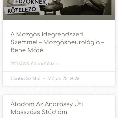
A Mozgás Idegrendszeri
Szemmel – Mozgásneurológia –
Bene Máté
TOVÁBB OLVASOM »
Csaba Sziklai
Május 25, 2026
Átadom Az Andrássy Úti
Masszázs Stúdióm