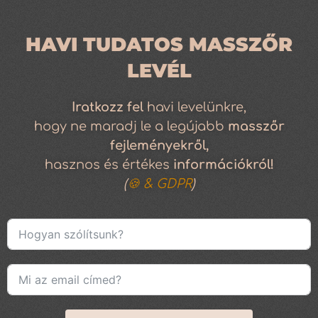
HAVI TUDATOS MASSZŐR
LEVÉL
Iratkozz
fel
havi levelünkre,
hogy ne maradj le a legújabb
masszőr
fejleményekről,
hasznos és értékes
információkról!
(
🍪 & GDPR
)