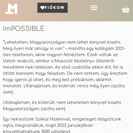
FIÓKOM
Kör Bemutató
ImPOSSIBLE
“Lehetetlen, Magyarországon nem lehet könyvet kiadni.
Meg ilyen már amúgy is van.” – mondta egy kollégám 2021-
ben telefonon, akire nagyon felnéztem. Ezek voltak az
tömör reakciói, amikor a Masszőr kézikönyv ötletéről
meséltem neki lelkesen. Az első csalódás ekkor ért, fel is
ötlött bennem, hogy feladom. De nem tettem, úgy éreztem
hogy igenis jó ötlet, és meg kell próbálnom, akármit
mondott. Utánajártam, és kiderült: nincs még ilyen (azóta
sem).
Utánajártam, és kiderült: nem lehetetlen könyvet kiadni
Magyarországon. (azóta sem)
Így nekiestünk Sziklai Noémivel, rengeteget dolgoztunk
rajta, megcsináltuk, majd 2022 januárjában
kinyomtattattunk 1000 példányt.