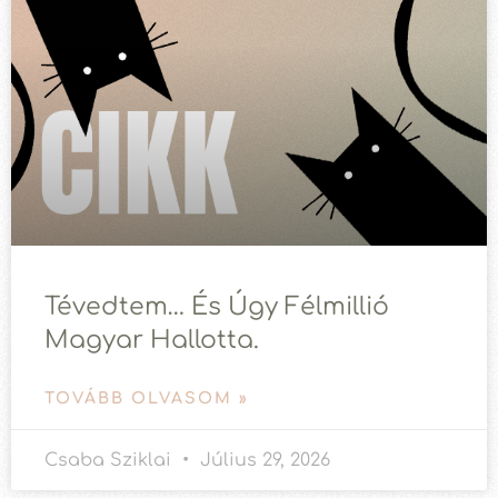
Tévedtem… És Úgy Félmillió
Magyar Hallotta.
TOVÁBB OLVASOM »
Csaba Sziklai
Július 29, 2026