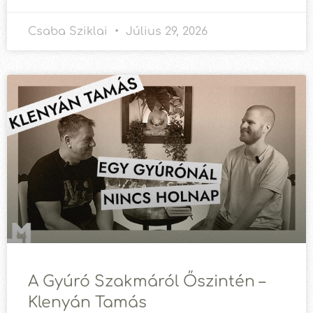
Csaba Sziklai
Július 29, 2026
A Gyúró Szakmáról Őszintén –
Klenyán Tamás