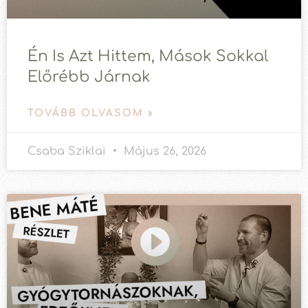
Én Is Azt Hittem, Mások Sokkal
Előrébb Járnak
TOVÁBB OLVASOM »
Csaba Sziklai
Május 26, 2026