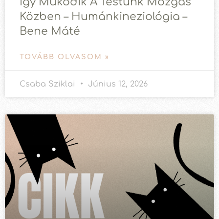
Így Működik A Testünk Mozgás
Közben – Humánkineziológia –
Bene Máté
TOVÁBB OLVASOM »
Csaba Sziklai
Június 12, 2026