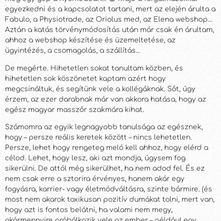
egyezkedni és a kapcsolatot tartani, mert az elején árulta a
Fabulo, a Physiotrade, az Oriolus med, az Elena webshop…
Aztán a katás törvénymódosítás után már csak én árultam,
ahhoz a webshop készítése és üzemeltetése, az
ügyintézés, a csomagolás, a szállítás…
De megérte. Hihetetlen sokat tanultam közben, és
hihetetlen sok köszönetet kaptam azért hogy
megcsináltuk, és segítünk vele a kollégáknak. Sőt, úgy
érzem, az ezer darabnak már van akkora hatása, hogy az
egész magyar masszőr szakmára kihat.
Számomra az egyik legnagyobb tanulsága az egésznek,
hogy – persze reális keretek között – nincs lehetetlen.
Persze, lehet hogy rengeteg meló kell ahhoz, hogy elérd a
célod. Lehet, hogy lesz, aki azt mondja, úgysem fog
sikerülni. De attól még sikerülhet, ha nem adod fel. És ez
nem csak erre a sztorira érvényes, hanem akár egy
fogyásra, karrier- vagy életmódváltásra, szinte bármire. (és
most nem akarok toxikusan pozitív dumákat tolni, mert van,
hogy azt is fontos belátni, ha valami nem megy,
akármennyire próbálkozik vele az ember – például egy