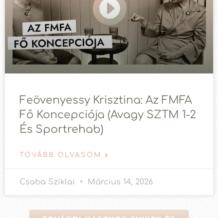
Feövenyessy Krisztina: Az FMFA
Fő Koncepciója (avagy SZTM 1-2
És Sportrehab)
TOVÁBB OLVASOM »
Csaba Sziklai
Március 14, 2026