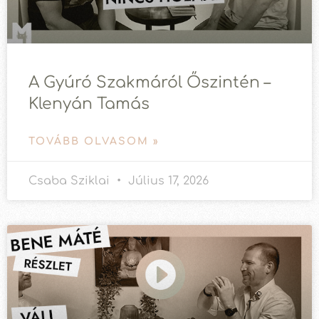
A Gyúró Szakmáról Őszintén –
Klenyán Tamás
TOVÁBB OLVASOM »
Csaba Sziklai
Július 17, 2026