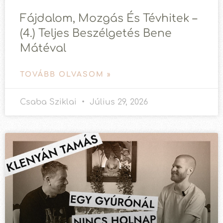
Fájdalom, Mozgás És Tévhitek –
(4.) Teljes Beszélgetés Bene
Mátéval
TOVÁBB OLVASOM »
Csaba Sziklai
Július 29, 2026