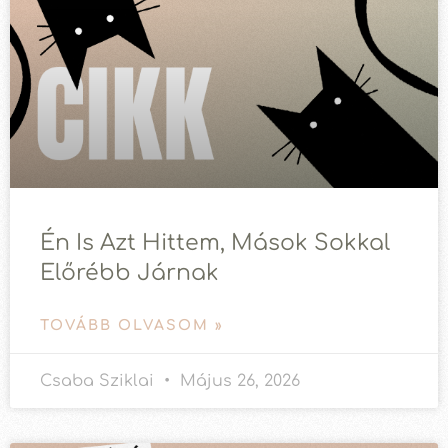
Én Is Azt Hittem, Mások Sokkal
Előrébb Járnak
TOVÁBB OLVASOM »
Csaba Sziklai
Május 26, 2026