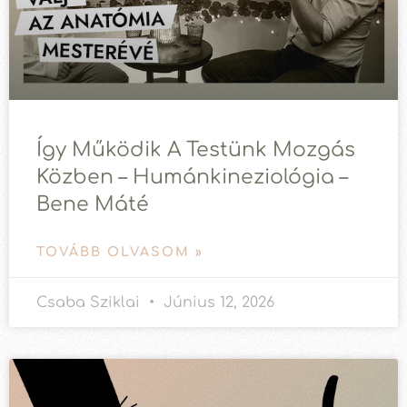
Így Működik A Testünk Mozgás
Közben – Humánkineziológia –
Bene Máté
TOVÁBB OLVASOM »
Csaba Sziklai
Június 12, 2026