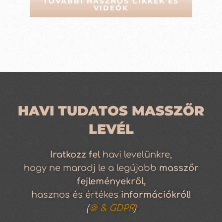
TOVÁBBI HASZNOS CIKKEK ÉS
VIDEÓK
HAVI TUDATOS MASSZŐR
LEVÉL
Iratkozz
fel
havi levelünkre,
hogy ne maradj le a legújabb
masszőr
fejleményekről,
hasznos és értékes
információkról!
(
🍪 & GDPR
)