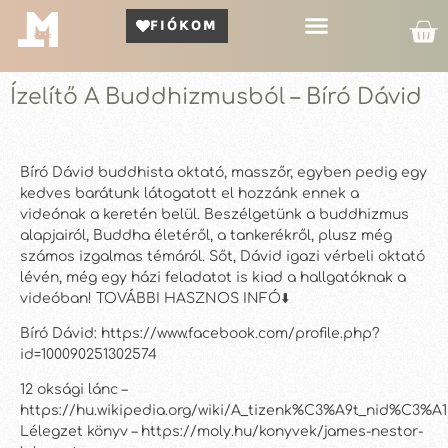
FIÓKOM
Kör Bemutató
Ízelítő A Buddhizmusból – Bíró Dávid
Bíró Dávid buddhista oktató, masszőr, egyben pedig egy
kedves barátunk látogatott el hozzánk ennek a
videónak a keretén belül. Beszélgetünk a buddhizmus
alapjairól, Buddha életéről, a tankerékről, plusz még
számos izgalmas témáról. Sőt, Dávid igazi vérbeli oktató
lévén, még egy házi feladatot is kiad a hallgatóknak a
videóban! TOVÁBBI HASZNOS INFÓ⬇️
Bíró Dávid: https://www.facebook.com/profile.php?
id=100090251302574
12 oksági lánc –
https://hu.wikipedia.org/wiki/A_tizenk%C3%A9t_nid%C3%A
Lélegzet könyv – https://moly.hu/konyvek/james-nestor-