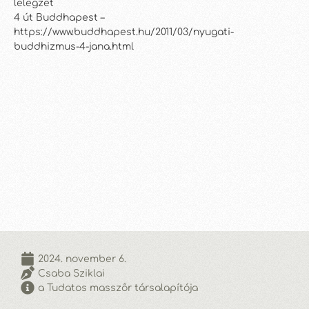
lelegzet
4 út Buddhapest –
https://www.buddhapest.hu/2011/03/nyugati-
buddhizmus-4-jana.html
2024. november 6.
Csaba Sziklai
a Tudatos masszőr társalapítója