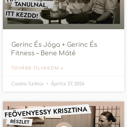
Gerinc És Jóga + Gerinc És
Fitness – Bene Máté
TOVÁBB OLVASOM »
Csaba Sziklai
Április 27, 2026