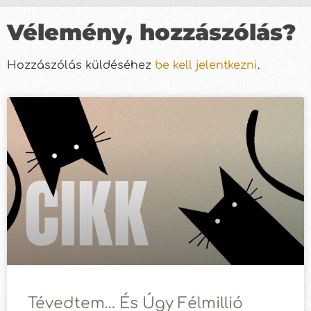
Vélemény, hozzászólás?
Hozzászólás küldéséhez
be kell jelentkezni
.
Tévedtem… És Úgy Félmillió