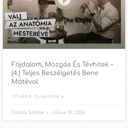
Fájdalom, Mozgás És Tévhitek –
(4.) Teljes Beszélgetés Bene
Mátéval
TOVÁBB OLVASOM »
Csaba Sziklai
Július 29, 2026