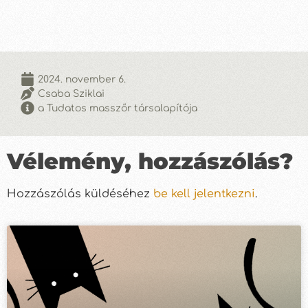
2024. november 6.
Csaba Sziklai
a Tudatos masszőr társalapítója
Vélemény, hozzászólás?
Hozzászólás küldéséhez
be kell jelentkezni
.