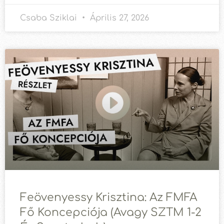
Csaba Sziklai
Április 27, 2026
Feövenyessy Krisztina: Az FMFA
Fő Koncepciója (avagy SZTM 1-2