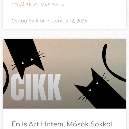
TOVÁBB OLVASOM »
Csaba Sziklai
Június 12, 2026
Én Is Azt Hittem, Mások Sokkal