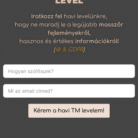
LEVÉL
Iratkozz
fel
havi levelünkre,
hogy ne maradj le a legújabb
masszőr
fejleményekről,
hasznos és értékes
információkról!
(
🍪 & GDPR
)
Kérem a havi TM levelem!