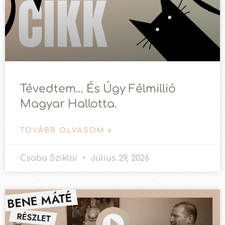
Tévedtem… És Úgy Félmillió
Magyar Hallotta.
TOVÁBB OLVASOM »
Csaba Sziklai
Július 29, 2026