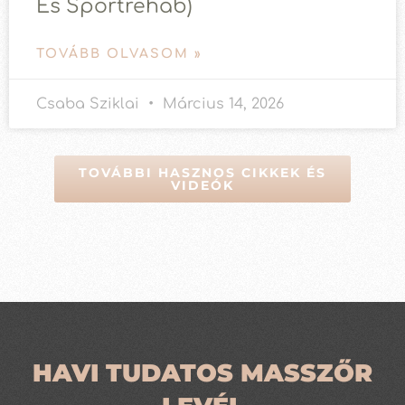
És Sportrehab)
TOVÁBB OLVASOM »
Csaba Sziklai
Március 14, 2026
TOVÁBBI HASZNOS CIKKEK ÉS
VIDEÓK
HAVI TUDATOS MASSZŐR