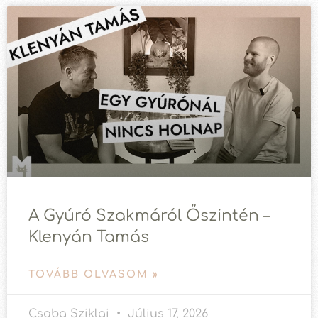
A Gyúró Szakmáról Őszintén –
Klenyán Tamás
TOVÁBB OLVASOM »
Csaba Sziklai
Július 17, 2026