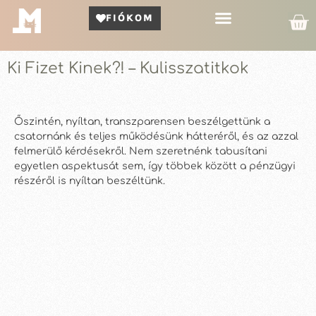
FIÓKOM
Kör Bemutató
Ki Fizet Kinek?! – Kulisszatitkok
Őszintén, nyíltan, transzparensen beszélgettünk a
csatornánk és teljes működésünk hátteréről, és az azzal
felmerülő kérdésekről. Nem szeretnénk tabusítani
egyetlen aspektusát sem, így többek között a pénzügyi
részéről is nyíltan beszéltünk.