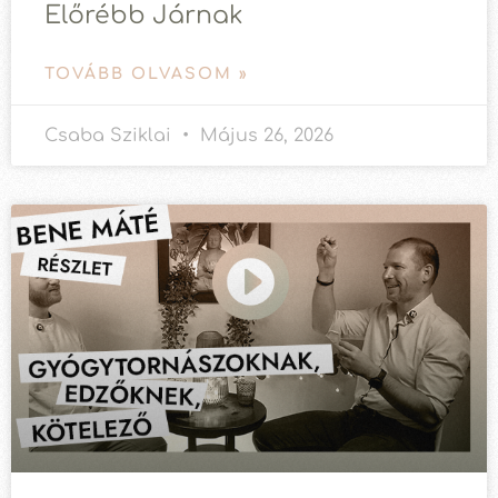
Előrébb Járnak
TOVÁBB OLVASOM »
Csaba Sziklai
Május 26, 2026