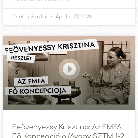
Csaba Sziklai
Április 27, 2026
Feövenyessy Krisztina: Az FMFA
Fő Koncepciója (avagy SZTM 1-2