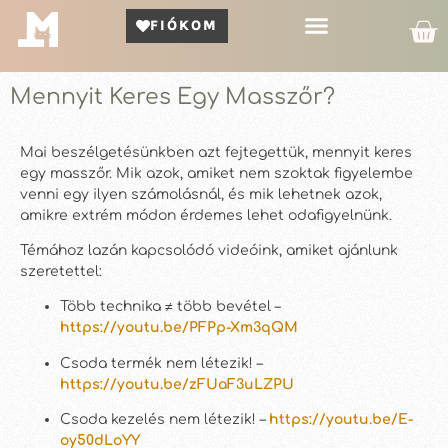
FIÓKOM
Kör Bemutató
Mennyit Keres Egy Masszőr?
Mai beszélgetésünkben azt fejtegettük, mennyit keres
egy masszőr. Mik azok, amiket nem szoktak figyelembe
venni egy ilyen számolásnál, és mik lehetnek azok,
amikre extrém módon érdemes lehet odafigyelnünk.
Témához lazán kapcsolódó videóink, amiket ajánlunk
szeretettel:
Több technika ≠ több bevétel –
https://youtu.be/PFPp-Xm3qQM
Csoda termék nem létezik! –
https://youtu.be/zFUaF3uLZPU
Csoda kezelés nem létezik! –
https://youtu.be/E-
oy50dLoYY