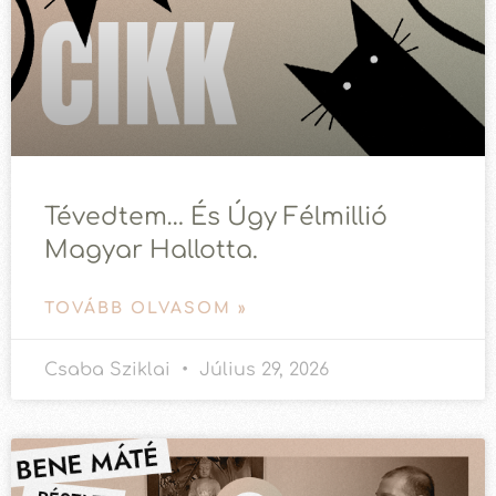
Tévedtem… És Úgy Félmillió
Magyar Hallotta.
TOVÁBB OLVASOM »
Csaba Sziklai
Július 29, 2026