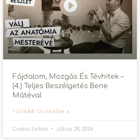
Fájdalom, Mozgás És Tévhitek –
(4.) Teljes Beszélgetés Bene
Mátéval
TOVÁBB OLVASOM »
Csaba Sziklai
Július 29, 2026