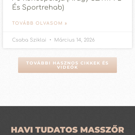
És Sportrehab)
TOVÁBB OLVASOM »
Csaba Sziklai
Március 14, 2026
TOVÁBBI HASZNOS CIKKEK ÉS
VIDEÓK
HAVI TUDATOS MASSZŐR