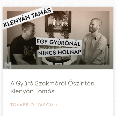
A Gyúró Szakmáról Őszintén –
Klenyán Tamás
TOVÁBB OLVASOM »