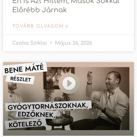
Én Is Azt Hittem, Mások Sokkal
Előrébb Járnak
TOVÁBB OLVASOM »
Csaba Sziklai
Május 26, 2026