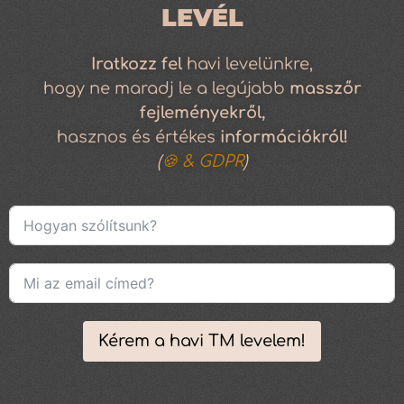
LEVÉL
Iratkozz
fel
havi levelünkre,
hogy ne maradj le a legújabb
masszőr
fejleményekről,
hasznos és értékes
információkról!
(
🍪 & GDPR
)
Kérem a havi TM levelem!