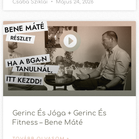
Csaba Sziklai
Május 24, 2026
Gerinc És Jóga + Gerinc És
Fitness – Bene Máté
TOVÁBB OLVASOM »