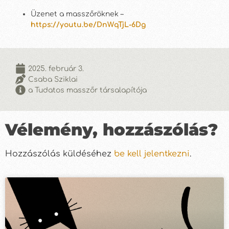
Üzenet a masszőröknek –
https://youtu.be/DnWqTjL-6Dg
2025. február 3.
Csaba Sziklai
a Tudatos masszőr társalapítója
Vélemény, hozzászólás?
Hozzászólás küldéséhez
be kell jelentkezni
.