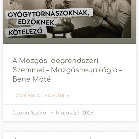
A Mozgás Idegrendszeri
Szemmel – Mozgásneurológia –
Bene Máté
TOVÁBB OLVASOM »
Csaba Sziklai
Május 25, 2026