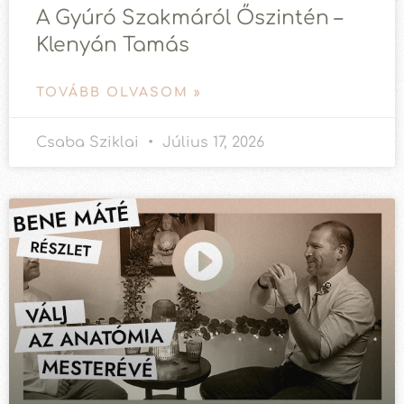
A Gyúró Szakmáról Őszintén –
Klenyán Tamás
TOVÁBB OLVASOM »
Csaba Sziklai
Július 17, 2026