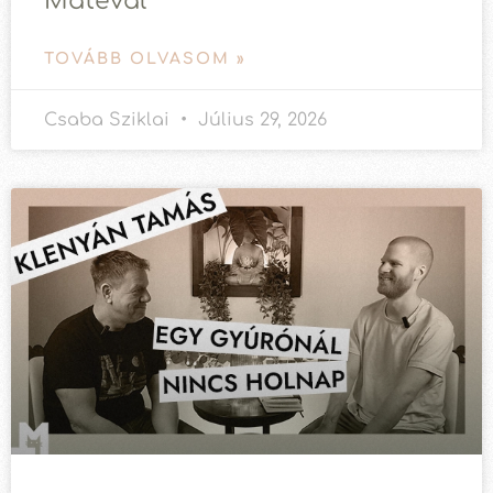
Mátéval
TOVÁBB OLVASOM »
Csaba Sziklai
Július 29, 2026