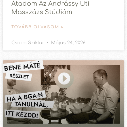
Átadom Az Andrássy Úti
Masszázs Stúdióm
TOVÁBB OLVASOM »
Csaba Sziklai
Május 24, 2026