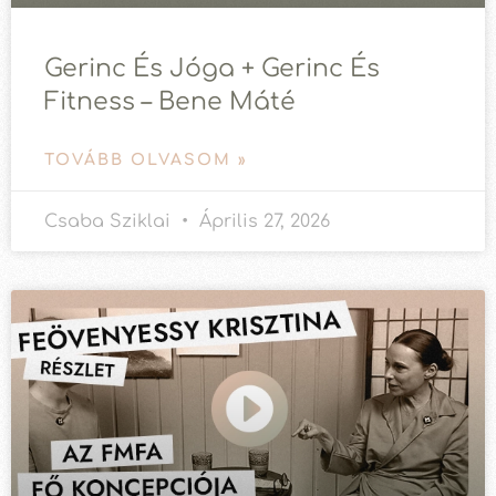
Gerinc És Jóga + Gerinc És
Fitness – Bene Máté
TOVÁBB OLVASOM »
Csaba Sziklai
Április 27, 2026