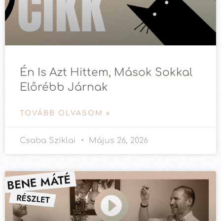
Én Is Azt Hittem, Mások Sokkal
Előrébb Járnak
TOVÁBB OLVASOM »
Csaba Sziklai
Május 26, 2026