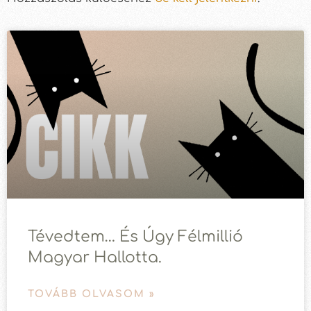
Tévedtem… És Úgy Félmillió
Magyar Hallotta.
TOVÁBB OLVASOM »