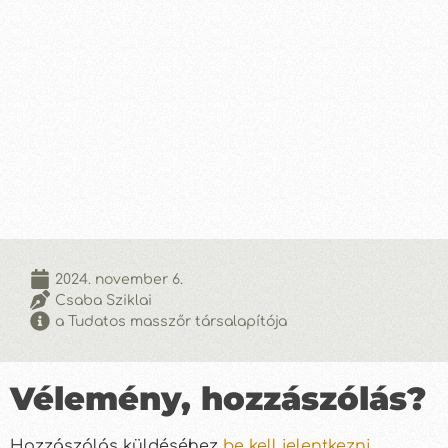
2024. november 6.
Csaba Sziklai
a Tudatos masszőr társalapítója
Vélemény, hozzászólás?
Hozzászólás küldéséhez
be kell jelentkezni
.