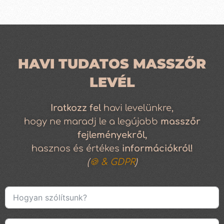
HAVI TUDATOS MASSZŐR
LEVÉL
Iratkozz
fel
havi levelünkre,
hogy ne maradj le a legújabb
masszőr
fejleményekről,
hasznos és értékes
információkról!
(
🍪 & GDPR
)