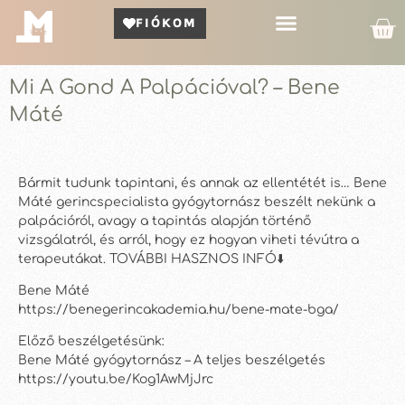
FIÓKOM
Kör Bemutató
Mi A Gond A Palpációval? – Bene
Máté
Bármit tudunk tapintani, és annak az ellentétét is… Bene
Máté gerincspecialista gyógytornász beszélt nekünk a
palpációról, avagy a tapintás alapján történő
vizsgálatról, és arról, hogy ez hogyan viheti tévútra a
terapeutákat. TOVÁBBI HASZNOS INFÓ⬇️
Bene Máté
https://benegerincakademia.hu/bene-mate-bga/
Előző beszélgetésünk:
Bene Máté gyógytornász – A teljes beszélgetés
https://youtu.be/Kog1AwMjJrc