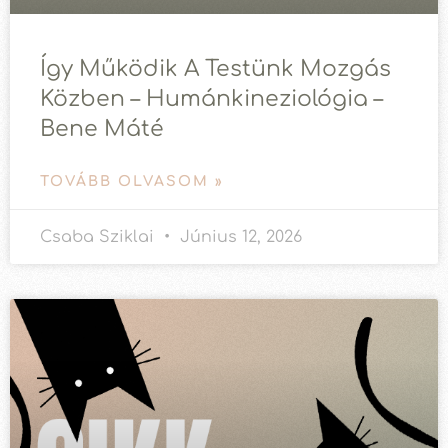
Így Működik A Testünk Mozgás
Közben – Humánkineziológia –
Bene Máté
TOVÁBB OLVASOM »
Csaba Sziklai
Június 12, 2026