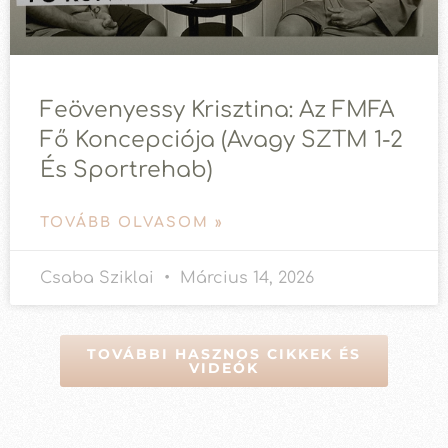
Feövenyessy Krisztina: Az FMFA
Fő Koncepciója (avagy SZTM 1-2
És Sportrehab)
TOVÁBB OLVASOM »
Csaba Sziklai
Március 14, 2026
TOVÁBBI HASZNOS CIKKEK ÉS
VIDEÓK