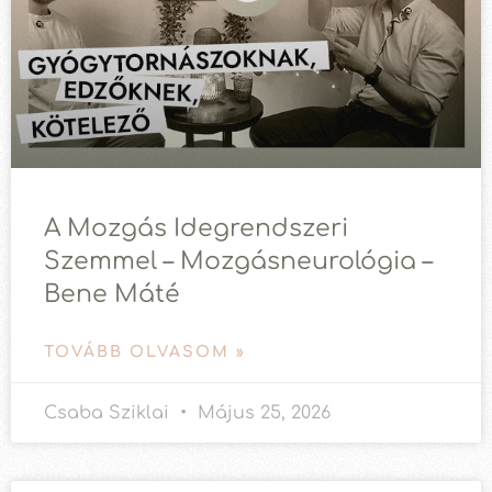
A Mozgás Idegrendszeri
Szemmel – Mozgásneurológia –
Bene Máté
TOVÁBB OLVASOM »
Csaba Sziklai
Május 25, 2026