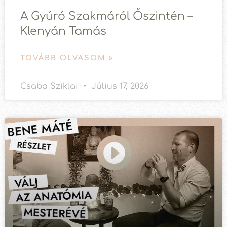
A Gyúró Szakmáról Őszintén –
Klenyán Tamás
TOVÁBB OLVASOM »
Csaba Sziklai
Július 17, 2026