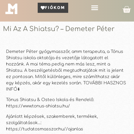
FIÓKOM
Kör Bemutató
Mi Az A Shiatsu? – Demeter Péter
Demeter Péter gyógymasszőr, amm terapeuta, a Tónus
Shiatsu iskola oktatója és vezetője látogatott el
hozzánk. A mai téma pedig nem más lesz, mint a
Shiatsu. A beszélgetésből megtudhatjátok mit is jelent
ez pontosan. Mitől különleges, mire számíthatsz akár
egy képzés, akár egy kezelés során. TOVÁBBI HASZNOS
INFÓ⬇️
Tónus Shiatsu & Osteo Iskola és Rendelő:
https://www.tonus-shiatsu.hu/
Ajánlott képzések, szakemberek, termékek,
szolgáltatások…:
https://tudatosmasszor.hu//ajanlas