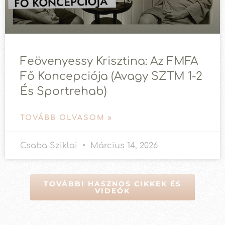
Feövenyessy Krisztina: Az FMFA
Fő Koncepciója (avagy SZTM 1-2
És Sportrehab)
TOVÁBB OLVASOM »
Csaba Sziklai
Március 14, 2026
TOVÁBBI HASZNOS CIKKEK ÉS
VIDEÓK