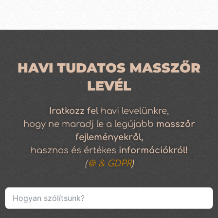
HAVI TUDATOS MASSZŐR
LEVÉL
Iratkozz
fel
havi levelünkre,
hogy ne maradj le a legújabb
masszőr
fejleményekről,
hasznos és értékes
információkról!
(
🍪 & GDPR
)