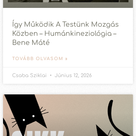
Így Működik A Testünk Mozgás
Közben – Humánkineziológia –
Bene Máté
TOVÁBB OLVASOM »
Csaba Sziklai
Június 12, 2026