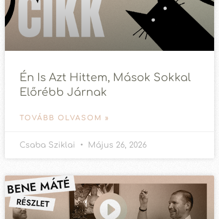
Én Is Azt Hittem, Mások Sokkal
Előrébb Járnak
TOVÁBB OLVASOM »
Csaba Sziklai
Május 26, 2026