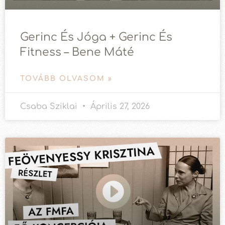
Gerinc És Jóga + Gerinc És
Fitness – Bene Máté
TOVÁBB OLVASOM »
Csaba Sziklai
Április 27, 2026