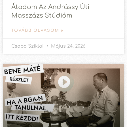
Átadom Az Andrássy Úti
Masszázs Stúdióm
TOVÁBB OLVASOM »
Csaba Sziklai
Május 24, 2026