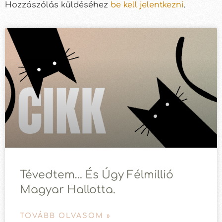
Hozzászólás küldéséhez
be kell jelentkezni
.
Tévedtem… És Úgy Félmillió
Magyar Hallotta.
TOVÁBB OLVASOM »