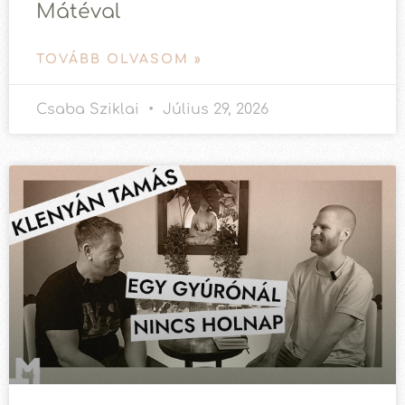
Mátéval
TOVÁBB OLVASOM »
Csaba Sziklai
Július 29, 2026