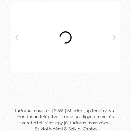
Tudatos masszőr | 2026 | Minden jog fenntartva |
Gondosan felépítve – tudással, figyelemmel és
szeretettel. Mint egy jó, tudatos masszázs. -
Sziklai Noémi & Sziklai Csaba