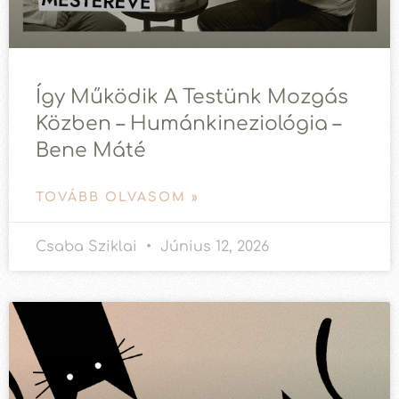
Így Működik A Testünk Mozgás
Közben – Humánkineziológia –
Bene Máté
TOVÁBB OLVASOM »
Csaba Sziklai
Június 12, 2026