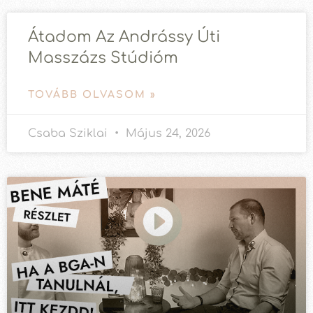
Átadom Az Andrássy Úti
Masszázs Stúdióm
TOVÁBB OLVASOM »
Csaba Sziklai
Május 24, 2026