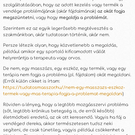
szolgáltatásában, hogy az adott kezelés vagy termék a
vendége problémájának (akár fájdalmának)
az okát fogja
megszüntetni
, vagy hogy
megoldja a problémát.
Szerintem ez az egyik legerősebb megtévesztés a
szakmánkban, akár tudatosan történik, akár nem.
Persze létezik olyan, hogy közvetlenebb a megoldás,
például amikor egy sportoló kificamodott vállát
helyrerántja a terapeuta vagy orvos.
De nem, egy masszázs, egy eszköz, egy termék, vagy egy
terápia nem fogja a probléma (pl. fájdalom) okát megoldani.
(Erről külön cikket is írtam:
https://tudatosmasszor.hu//nem-egy-masszazs-eszkoz-
termek-vagy-mas-terapia-fogja-a-problemat-megoldani
)
Röviden a lényeg, hogy a legtöbb mozgásszervi probléma
(sőt, legtöbb krónikus betegség is, de erről később)
életmódbeli eredetű, az ok ott keresendő. Vagyis ha fáj a
vendéged dereka, akkor természetesen tudsz neki
segíteni, de csak tünetileg, vagyis például csökkenhet a