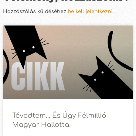
Hozzászólás küldéséhez
be kell jelentkezni
.
Tévedtem… És Úgy Félmillió
Magyar Hallotta.