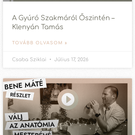
A Gyúró Szakmáról Őszintén –
Klenyán Tamás
TOVÁBB OLVASOM »
Csaba Sziklai
Július 17, 2026