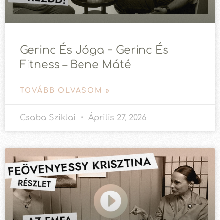
Gerinc És Jóga + Gerinc És
Fitness – Bene Máté
TOVÁBB OLVASOM »
Csaba Sziklai
Április 27, 2026