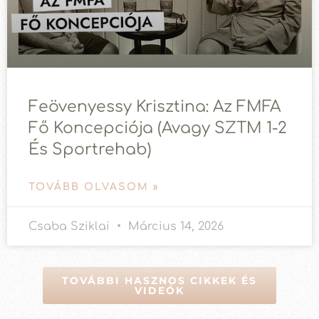
Feövenyessy Krisztina: Az FMFA
Fő Koncepciója (avagy SZTM 1-2
És Sportrehab)
TOVÁBB OLVASOM »
Csaba Sziklai
Március 14, 2026
TOVÁBBI HASZNOS CIKKEK ÉS
VIDEÓK