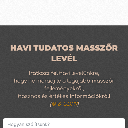
HAVI TUDATOS MASSZŐR
LEVÉL
Iratkozz
fel
havi levelünkre,
hogy ne maradj le a legújabb
masszőr
fejleményekről,
hasznos és értékes
információkról!
(
🍪 & GDPR
)