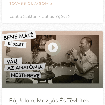
TOVÁBB OLVASOM »
Csaba Sziklai
Július 29, 2026
Fájdalom, Mozgás És Tévhitek –