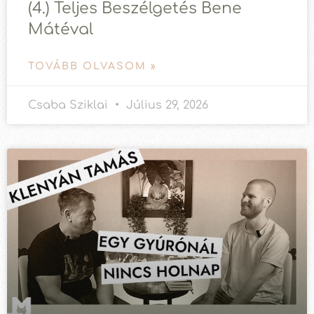
(4.) Teljes Beszélgetés Bene
Mátéval
TOVÁBB OLVASOM »
Csaba Sziklai
Július 29, 2026