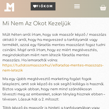
FIÓKOM
Kör Bemutató
Mi Nem Az Okot Kezeljük
Múlt héten arról írtam, hogy sok masszőr képző / masszázs
oktató ír arról, hogy ha megveszed a tanfolyamát vagy
termékét, azzal egy fáradás mentes masszázst fogsz tudni
csinálni. Majd arról írtam, hogy ez miért megtévesztés,
megindokoltam miért nem létezik fáradás mentes
masszázs. Ha lemaradtál volna:
https://tudatosmasszor.hu//elfaradas-mentes-masszazs-
nem-letezik
Ma egy újabb megtévesztő marketing fogást fogok
leleplezni, amit sok képző és sok segítő kolléga is használ.
Biztos vagyok abban, hogy nem mind szándékosan
téveszti meg az embereket, sokan tényleg hisznek ebben –
tévesen. Lássuk hát a 2. mítoszt:
Több képző és masszőr is hirdeti a tanfolyamában vagy