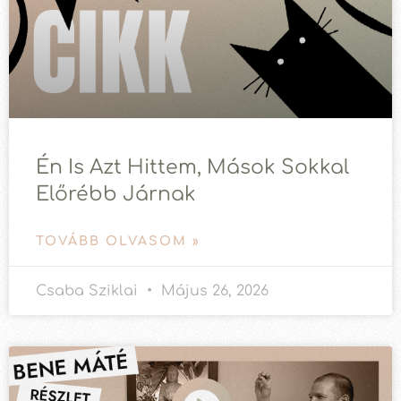
Én Is Azt Hittem, Mások Sokkal
Előrébb Járnak
TOVÁBB OLVASOM »
Csaba Sziklai
Május 26, 2026