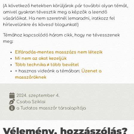
(A következő hetekben körüljárok pár további olyan témát,
amivel gyakran tévesztik meg a képzők a leendő
vásárlóikat. Ha nem szeretnél lemaradni, iratkozz fel
hírlevelünkre és kövesd blogunkat!)
Témához kapcsolódó három cikk, hogy ne tévesszenek
meg:
Elfáradás-mentes masszázs nem létezik
Mi nem az okot kezeljük
Több technika ≠ több bevétel
+ hasznos videónk a témában:
Üzenet a
masszőröknek
2024. szeptember 4.
Csaba Sziklai
a Tudatos masszőr társalapítója
Vélemény, hozzászólás?