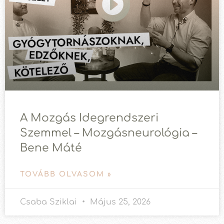
A Mozgás Idegrendszeri
Szemmel – Mozgásneurológia –
Bene Máté
TOVÁBB OLVASOM »
Csaba Sziklai
Május 25, 2026