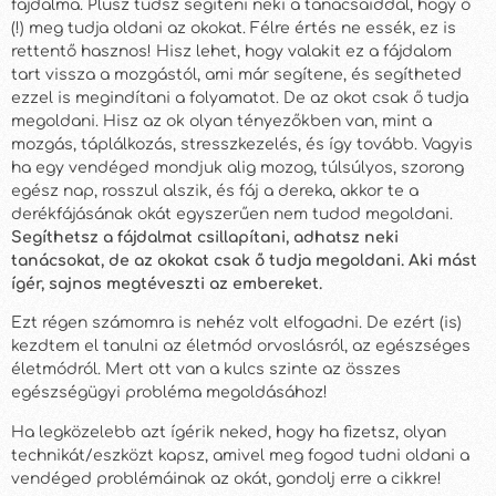
fájdalma. Plusz tudsz segíteni neki a tanácsaiddal, hogy ő
(!) meg tudja oldani az okokat. Félre értés ne essék, ez is
rettentő hasznos! Hisz lehet, hogy valakit ez a fájdalom
tart vissza a mozgástól, ami már segítene, és segítheted
ezzel is megindítani a folyamatot. De az okot csak ő tudja
megoldani. Hisz az ok olyan tényezőkben van, mint a
mozgás, táplálkozás, stresszkezelés, és így tovább. Vagyis
ha egy vendéged mondjuk alig mozog, túlsúlyos, szorong
egész nap, rosszul alszik, és fáj a dereka, akkor te a
derékfájásának okát egyszerűen nem tudod megoldani.
Segíthetsz a fájdalmat csillapítani, adhatsz neki
tanácsokat, de az okokat csak ő tudja megoldani. Aki mást
ígér, sajnos megtéveszti az embereket.
Ezt régen számomra is nehéz volt elfogadni. De ezért (is)
kezdtem el tanulni az életmód orvoslásról, az egészséges
életmódról. Mert ott van a kulcs szinte az összes
egészségügyi probléma megoldásához!
Ha legközelebb azt ígérik neked, hogy ha fizetsz, olyan
technikát/eszközt kapsz, amivel meg fogod tudni oldani a
vendéged problémáinak az okát, gondolj erre a cikkre!