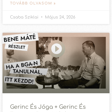
TOVÁBB OLVASOM »
Csaba Sziklai
Május 24, 2026
Gerinc És Jóga + Gerinc És