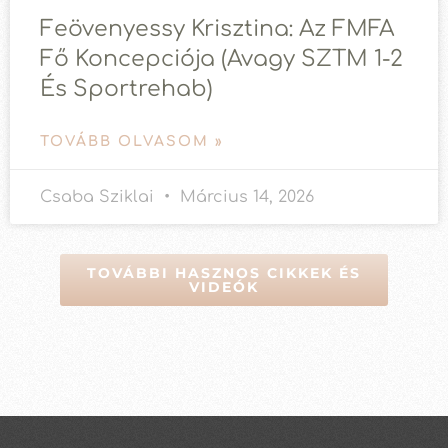
Feövenyessy Krisztina: Az FMFA
Fő Koncepciója (avagy SZTM 1-2
És Sportrehab)
TOVÁBB OLVASOM »
Csaba Sziklai
Március 14, 2026
TOVÁBBI HASZNOS CIKKEK ÉS
VIDEÓK