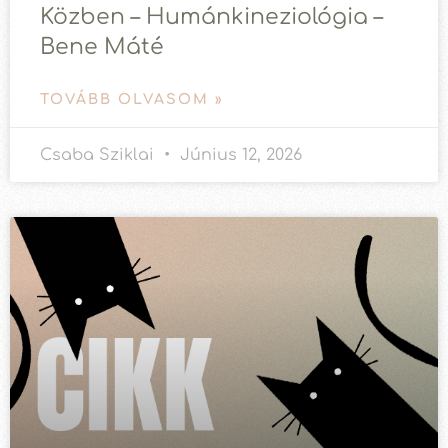
Közben – Humánkineziológia –
Bene Máté
TOVÁBB OLVASOM »
Csaba Sziklai
Június 12, 2026