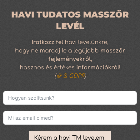
HAVI TUDATOS MASSZŐR
LEVÉL
Iratkozz
fel
havi levelünkre,
hogy ne maradj le a legújabb
masszőr
fejleményekről,
hasznos és értékes
információkról!
(
🍪 & GDPR
)
Kérem a havi TM levelem!