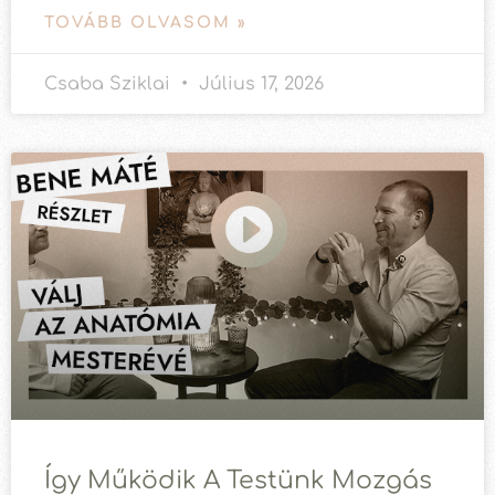
TOVÁBB OLVASOM »
Csaba Sziklai
Július 17, 2026
Így Működik A Testünk Mozgás