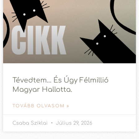
Tévedtem… És Úgy Félmillió
Magyar Hallotta.
TOVÁBB OLVASOM »
Csaba Sziklai
Július 29, 2026