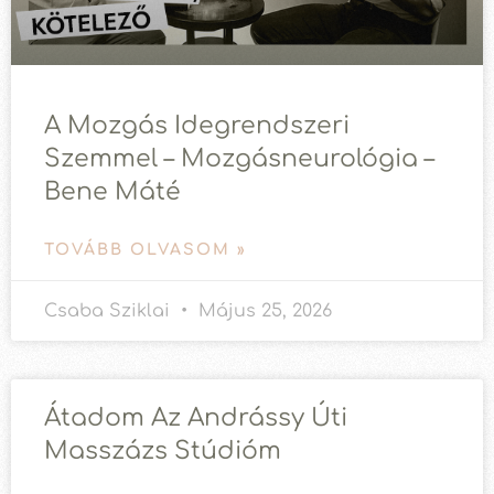
A Mozgás Idegrendszeri
Szemmel – Mozgásneurológia –
Bene Máté
TOVÁBB OLVASOM »
Csaba Sziklai
Május 25, 2026
Átadom Az Andrássy Úti
Masszázs Stúdióm