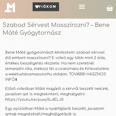
FIÓKOM
Kör Bemutató
Szabad Sérvest Masszírozni? – Bene
Máté Gyógytornász
Bene Máté gyógytornászt kérdeztem: szabad sérvvel
élő embert masszírozni? E videó egy több mint 2 órás,
értékes beszélgetés részlete. Ha nem szeretnél
lemaradni róla, iratkozz fel a csatornára és hírlevelünkre
a www.tudatosmasszor.hu oldalon. TOVÁBBI HASZNOS
INFÓ⬇️
Előző videóban Máté magáról a sérvről beszélt nekünk,
javaslom azt is megtekinteni, meghallgatni:
https://youtu.be/pusySLdELJ0
Egy epizódban Máté a nyakfájásról beszélt, javaslom
annak megnézését/meghallgatását is: