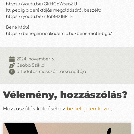
https://youtu.be/GKHCpWteaZU
Itt pedig a derékfájás megoldásáról beszélt:
https://youtu.be/rJabMz1BPTE
Bene Máté
https://benegerincakademia.hu/bene-mate-bga/
2024. november 6.
Csaba Sziklai
a Tudatos masszőr társalapítója
Vélemény, hozzászólás?
Hozzászólás küldéséhez
be kell jelentkezni
.