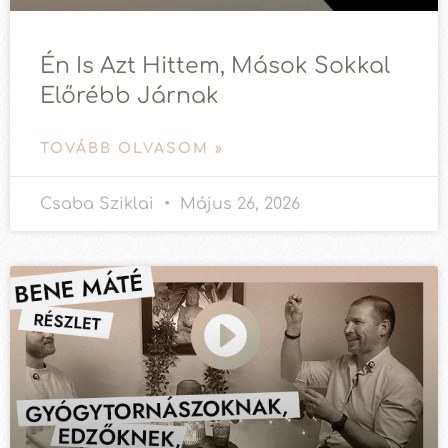
Én Is Azt Hittem, Mások Sokkal
Előrébb Járnak
TOVÁBB OLVASOM »
Csaba Sziklai
Május 26, 2026