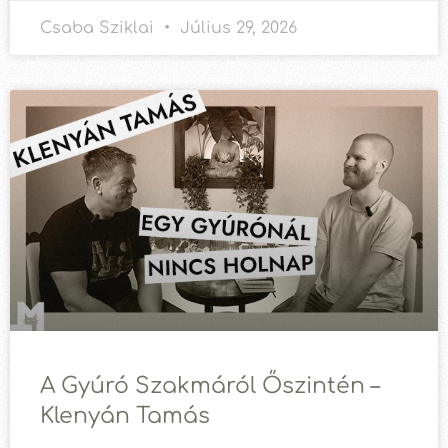
Csaba Sziklai
Július 29, 2026
A Gyúró Szakmáról Őszintén –
Klenyán Tamás