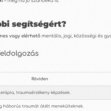
ki
– még ha jó szándékú is.
bi segítségért?
nes vagy elérhető
mentális, jogi, közösségi és gy
feldolgozás
Röviden
terápia, traumaérzékeny képzések.
ég háborús traumát átélt menekülteknek.