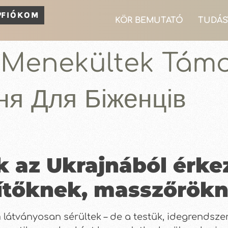
FIÓKOM
KÖR BEMUTATÓ
TUDÁS
 Menekültek Tám
ня Для Біженців
az Ukrajnából érke
gítőknek, masszőrök
látványosan sérültek – de a testük, idegrendsze