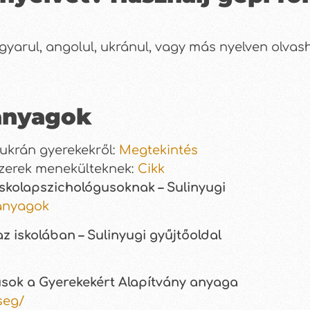
yarul, angolul, ukránul, vagy más nyelven olvas
anyagok
ukrán gyerekekről:
Megtekintés
zerek menekülteknek:
Cikk
kolapszichológusoknak – Sulinyugi
-anyagok
 iskolában – Sulinyugi gyűjtőoldal
usok a Gyerekekért Alapítvány anyaga
seg/