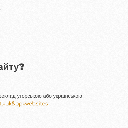
.
айту?
реклад угорською або українською
&tl=uk&op=websites