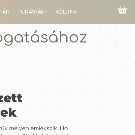
TÁR
TUDÁSTÁR+
RÓLUNK
ogatásához
zett
nek
rük mélyen emlékszik. Ha