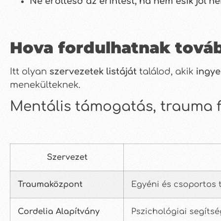
Ne erőltesd az érintést, ha nem esik jól ne
Hova fordulhatnak továb
Itt olyan
szervezetek listáját
találod, akik
ingye
menekülteknek.
Mentális támogatás, trauma 
Szervezet
Traumaközpont
Egyéni és csoportos 
Cordelia Alapítvány
Pszichológiai segíts