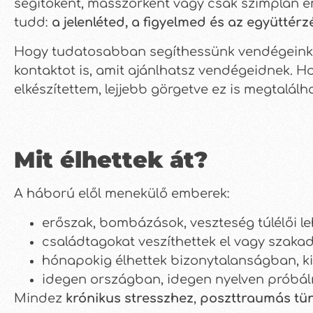
segítőként, masszőrként vagy csak szimplán e
tudd:
a jelenléted, a figyelmed és az együttér
Hogy tudatosabban segíthessünk vendégeinkne
kontaktot is, amit ajánlhatsz vendégeidnek. H
elkészítettem, lejjebb görgetve ez is megtalálh
Mit élhettek át?
A háború elől menekülő emberek:
erőszak, bombázások, veszteség túlélői le
családtagokat veszíthettek el vagy szakadh
hónapokig élhettek bizonytalanságban, ki
idegen országban, idegen nyelven próbálna
Mindez
krónikus stresszhez
,
poszttraumás tü