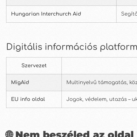
Hungarian Interchurch Aid
Segít
Digitális információs platfor
Szervezet
MigAid
Multinyelvű támogatás, kö
EU info oldal
Jogok, védelem, utazás – uk
🌐 Nem beszéled az oldal 