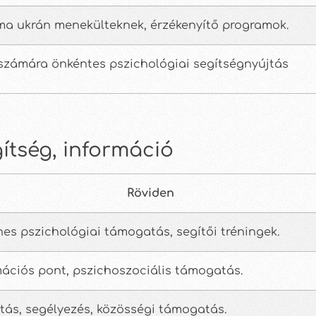
ma ukrán menekülteknek, érzékenyítő programok.
számára önkéntes pszichológiai segítségnyújtás
ítség, információ
Röviden
es pszichológiai támogatás, segítői tréningek.
mációs pont, pszichoszociális támogatás.
tás, segélyezés, közösségi támogatás.