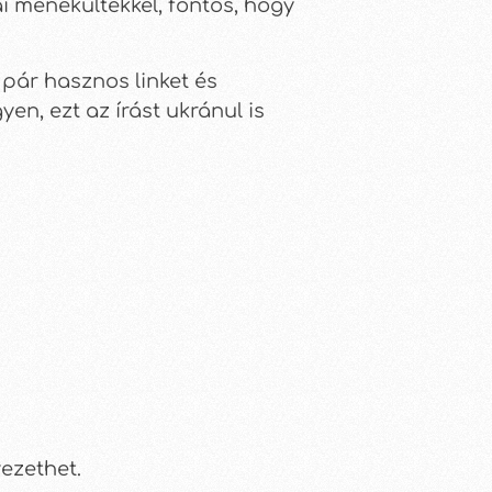
 menekültekkel, fontos, hogy
ár hasznos linket és
n, ezt az írást ukránul is
vezethet.