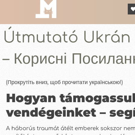
Útmutató Ukrán
– Корисні Посилан
(Прокрутіть вниз, щоб прочитати українською!)
Hogyan támogassuk 
vendégeinket – se
A háborús traumát átélt emberek sokszor nem 