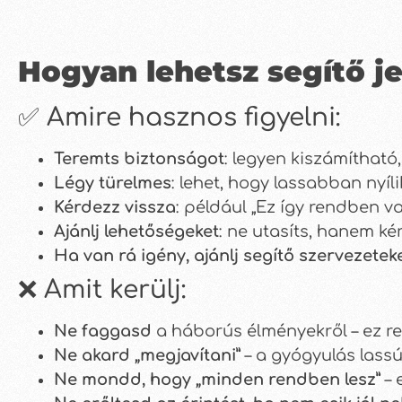
Hogyan lehetsz segítő je
✅ Amire hasznos figyelni:
Teremts biztonságot
: legyen kiszámítható,
Légy türelmes
: lehet, hogy lassabban nyí
Kérdezz vissza
: például „Ez így rendben van
Ajánlj lehetőségeket
: ne utasíts, hanem k
Ha van rá igény, ajánlj segítő szervezetek
❌ Amit kerülj:
Ne faggasd
a háborús élményekről – ez re
Ne akard „megjavítani”
– a gyógyulás lass
Ne mondd, hogy „minden rendben lesz”
– 