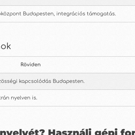
őközpont Budapesten, integrációs támogatás.
mok
Röviden
zösségi kapcsolódás Budapesten.
rán nyelven is.
nyelvét? Használj gépi for