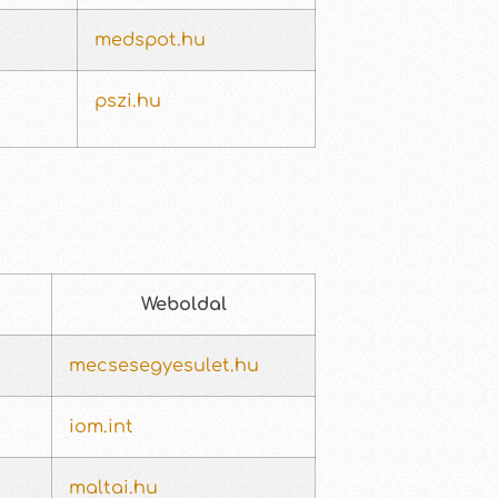
medspot.hu
pszi.hu
Weboldal
mecsesegyesulet.hu
iom.int
maltai.hu