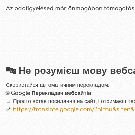
Az odafigyelésed már önmagában támogatás
🔤 Не розумієш мову вебс
Скористайся автоматичним перекладом:
🌐
Google Перекладач вебсайтів
→ Просто встав посилання на сайт, і отримаєш пе
🔗
https://translate.google.com/?hl=hu&sl=en