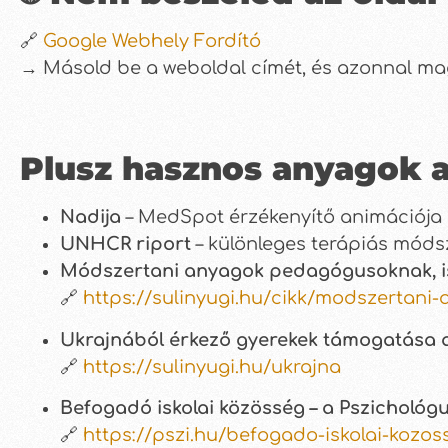
🔗
Google Webhely Fordító
→ Másold be a weboldal címét, és azonnal mag
Plusz hasznos anyagok 
Nadija
– MedSpot érzékenyítő animációja 
UNHCR riport
– különleges terápiás móds
Módszertani anyagok pedagógusoknak, is
🔗
https://sulinyugi.hu/cikk/modszertani
Ukrajnából érkező gyerekek támogatása az
🔗
https://sulinyugi.hu/ukrajna
Befogadó iskolai közösség – a Pszichológ
🔗
https://pszi.hu/befogado-iskolai-kozos