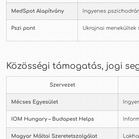
MedSpot Alapítvány
Ingyenes pszichodrá
Pszi pont
Ukrajnai menekültek 
Közösségi támogatás, jogi seg
Szervezet
Mécses Egyesület
Ingyen
IOM Hungary – Budapest Helps
Infor
Magyar Máltai Szeretetszolgálat
Lakha