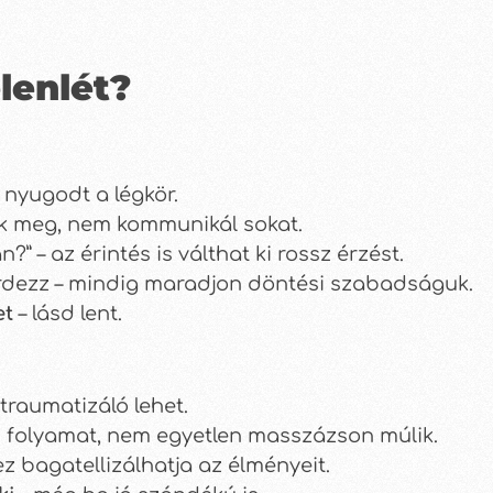
lenlét?
 nyugodt a légkör.
lik meg, nem kommunikál sokat.
?” – az érintés is válthat ki rossz érzést.
érdezz – mindig maradjon döntési szabadságuk.
et
– lásd lent.
traumatizáló lehet.
ú folyamat, nem egyetlen masszázson múlik.
ez bagatellizálhatja az élményeit.