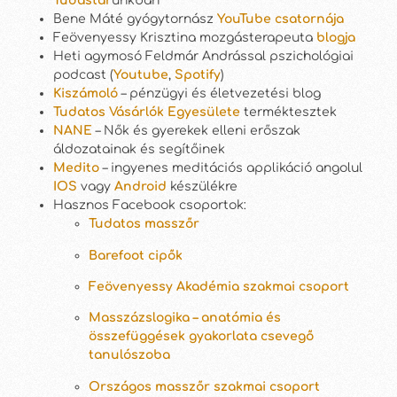
Tudástár
unkban
Bene Máté gyógytornász
YouTube csatornája
Feövenyessy Krisztina mozgásterapeuta
blogja
Heti agymosó Feldmár Andrással pszichológiai
podcast (
Youtube
,
Spotify
)
Kiszámoló
– pénzügyi és életvezetési blog
Tudatos Vásárlók Egyesülete
terméktesztek
NANE
– Nők és gyerekek elleni erőszak
áldozatainak és segítőinek
Medito
– ingyenes meditációs applikáció angolul
IOS
vagy
Android
készülékre
Hasznos Facebook csoportok:
Tudatos masszőr
Barefoot cipők
Feövenyessy Akadémia szakmai csoport
Masszázslogika – anatómia és
összefüggések gyakorlata csevegő
tanulószoba
Országos masszőr szakmai csoport