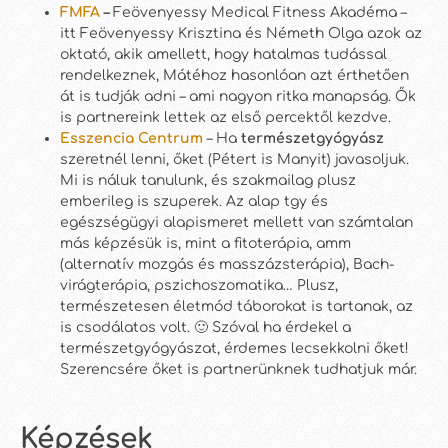
FMFA
–
Feövenyessy Medical Fitness Akadéma –
itt Feövenyessy Krisztina és Németh Olga azok az
oktató, akik amellett, hogy hatalmas tudással
rendelkeznek, Mátéhoz hasonlóan azt érthetően
át is tudják adni – ami nagyon ritka manapság. Ők
is partnereink lettek az első percektől kezdve.
Esszencia Centrum
– Ha
természetgyógyász
szeretnél lenni, őket (Pétert is Manyit) javasoljuk.
Mi is náluk tanulunk, és szakmailag plusz
emberileg is szuperek. Az alap tgy és
egészségügyi alapismeret mellett van számtalan
más képzésük is, mint a fitoterápia, amm
(alternatív mozgás és masszázsterápia), Bach-
virágterápia, pszichoszomatika… Plusz,
természetesen életmód táborokat is tartanak, az
is csodálatos volt. 🙂 Szóval ha érdekel a
természetgyógyászat, érdemes lecsekkolni őket!
Szerencsére őket is partnerünknek tudhatjuk már.
Képzések