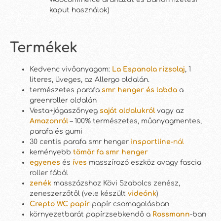
kaput használok)
Termékek
Kedvenc vivőanyagom:
La Espanola rizsolaj
, 1
literes, üveges, az Allergo oldalán.
természetes parafa
smr henger és labda
a
greenroller oldalán
Vesta+jógaszőnyeg
saját oldalukról
vagy az
A
mazonról
– 100% természetes, műanyagmentes,
parafa és gumi
30 centis parafa smr henger
insportline
-nál
keményebb
tömör fa smr henger
egyenes
és
íves
masszírozó eszköz avagy fascia
roller fából
zenék
masszázshoz Kövi Szabolcs zenész,
zeneszerzőtől (vele készült
videónk
)
Crepto WC papír
papír csomagolásban
környezetbarát papírzsebkendő a
Rossmann
-ban