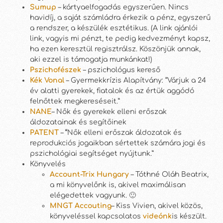
Sumup
– kártyaelfogadás egyszerűen. Nincs
havidíj, a saját számládra érkezik a pénz, egyszerű
a rendszer, a készülék esztétikus. (A link ajánlói
link, vagyis mi pénzt, te pedig kedvezményt kapsz,
ha ezen keresztül regisztrálsz. Köszönjük annak,
aki ezzel is támogatja munkánkat!)
Pszichofészek
– pszichológus kereső
Kék Vonal
– Gyermekkrízis Alapítvány: “Várjuk a 24
év alatti gyerekek, fiatalok és az értük aggódó
felnőttek megkereséseit.”
NANE
– Nők és gyerekek elleni erőszak
áldozatainak és segítőinek
PATENT
–
“
Nők elleni erőszak áldozatok és
reprodukciós jogaikban sértettek számára jogi és
pszichológiai segítséget nyújtunk.”
Könyvelés
Account-Trix Hungary
– Tóthné Oláh Beatrix,
a mi könyvelőnk is, akivel maximálisan
elégedettek vagyunk. 🙂
MNGT Accouting
– Kiss Vivien, akivel közös,
könyveléssel kapcsolatos
videónk
is készült.