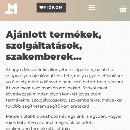
FIÓKOM
Kör Bemutató
Ajánlott termékek,
szolgáltatások,
szakemberek…
Ahogy a Masszőr kézikönyvben is ígértem, az utolsó
csupa olyan ajánlással lesz tele, mely a gyors elévülésre
való esély miatt a könyvbe nem kerülhetett bele, viszont
itt van most alkalmam átadni neked. Szóval most
következzen minden olyan konkrét javaslatom
termékekre, szolgáltatásokra, szakemberekre, melyekkel
tovább segíthetem segítő karriereteket!
Minden alább olvasható név egy link is egyben,
vagyis
rájuk kattintva azonnal megnyílik az adott
szakember/termék/stb. oldala.