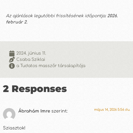
Az ajánlások legutóbbi frissítésének időpontja:
2026.
február 2.
2024. június 11.
Csaba Sziklai
a Tudatos masszőr társalapítója
2 Responses
május 14, 2026 5:56 du.
Ábrahám Imre
szerint:
Sziasztok!