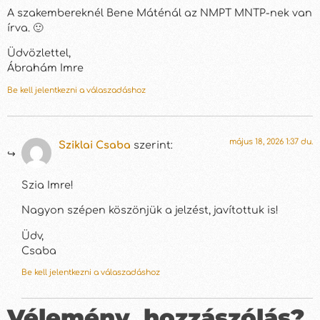
A szakembereknél Bene Máténál az NMPT MNTP-nek van
írva. 🙂
Üdvözlettel,
Ábrahám Imre
Be kell jelentkezni a válaszadáshoz
május 18, 2026 1:37 du.
Sziklai Csaba
szerint:
Szia Imre!
Nagyon szépen köszönjük a jelzést, javítottuk is!
Üdv,
Csaba
Be kell jelentkezni a válaszadáshoz
Vélemény, hozzászólás?