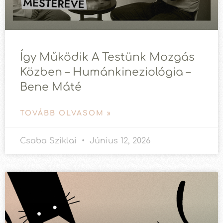
Így Működik A Testünk Mozgás
Közben – Humánkineziológia –
Bene Máté
TOVÁBB OLVASOM »
Csaba Sziklai
Június 12, 2026