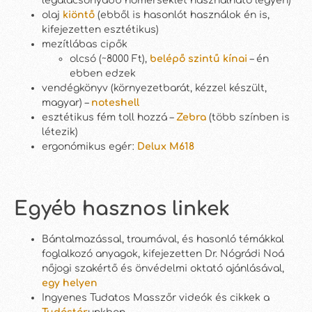
legalacsonyabb hőmérséklet használható legyen)
olaj
kiöntő
(ebből is hasonlót használok én is,
kifejezetten esztétikus)
mezítlábas cipők
olcsó (~8000 Ft),
belépő szintű kínai
– én
ebben edzek
vendégkönyv (környezetbarát, kézzel készült,
magyar) –
noteshell
esztétikus fém toll hozzá –
Zebra
(több színben is
létezik)
ergonómikus egér:
Delux M618
Egyéb hasznos linkek
Bántalmazással, traumával, és hasonló témákkal
foglalkozó anyagok, kifejezetten Dr. Nógrádi Noá
nőjogi szakértő és önvédelmi oktató ajánlásával,
egy helyen
Ingyenes Tudatos Masszőr videók és cikkek a