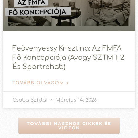
Feövenyessy Krisztina: Az FMFA
Fő Koncepciója (avagy SZTM 1-2
És Sportrehab)
TOVÁBB OLVASOM »
Csaba Sziklai
Március 14, 2026
TOVÁBBI HASZNOS CIKKEK ÉS
VIDEÓK