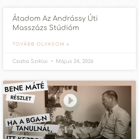
Átadom Az Andrássy Úti
Masszázs Stúdióm
TOVÁBB OLVASOM »
Csaba Sziklai
Május 24, 2026