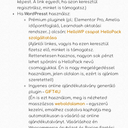
képest. A link egyedi, ha azon keresztül
regisztrálsz, minket is támogatsz.)
Ha
WordPresst
használsz:
Prémium pluginek (pl.: Elementor Pro, Amelia
időpontfoglaló, Learndash oktatási
rendszer…) olcsón
:
HelloWP csapat HelloPack
szolgáltatása
(Ajánlói linkes, vagyis ha ezen keresztül
fizetsz elő, minket is támogatsz.
Rettenetesen hasznos, nagyon sok pénzt
lehet spórolni a HelloPack nevű
csomagjukkal. Én is nagy megelégedéssel
használom, jelen oldalon is, ezért is ajánlom
szeretettel!)
Ingyenes online ajándékutalvány generáló
plugin –
GIFT4U
(Én is ezt használom, meg is nézheted
masszázsos
weboldalamon
– egyszerű
kezelni, emailhez csatolva kaphatja meg
automatikusan a vásárló az online
ajándékutalványt. Vásárláshoz én
Woocommerce áruházat és Barion fizetési