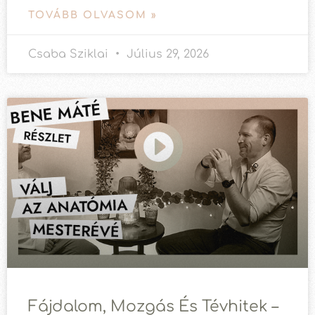
TOVÁBB OLVASOM »
Csaba Sziklai
Július 29, 2026
Fájdalom, Mozgás És Tévhitek –