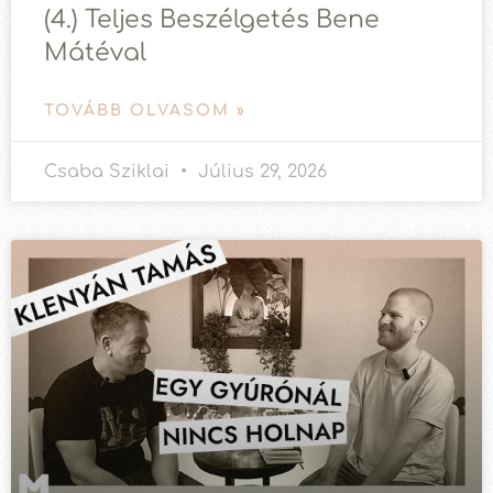
(4.) Teljes Beszélgetés Bene
Mátéval
TOVÁBB OLVASOM »
Csaba Sziklai
Július 29, 2026