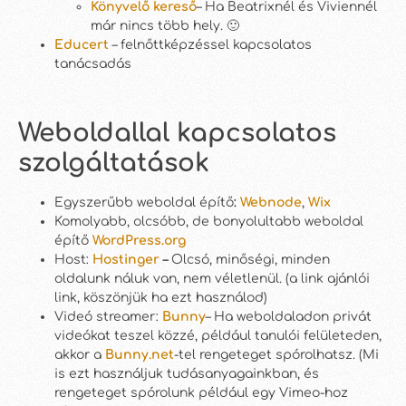
K
önyvelő kereső
– Ha Beatrixnél és Viviennél
már nincs több hely. 🙂
Educert
– felnőttképzéssel kapcsolatos
tanácsadás
Weboldallal kapcsolatos
szolgáltatások
Egyszerűbb weboldal építő
:
Webnode
,
Wix
Komolyabb, olcsóbb, de bonyolultabb weboldal
építő
WordPress.org
Host:
Hostinger
–
Olcsó, minőségi, minden
oldalunk náluk van, nem véletlenül. (a link ajánlói
link, köszönjük ha ezt használod)
Videó streamer:
Bunny
– Ha weboldaladon privát
videókat teszel közzé, például tanulói felületeden,
akkor a
Bunny.net
-tel rengeteget spórolhatsz. (Mi
is ezt használjuk tudásanyagainkban, és
rengeteget spórolunk például egy Vimeo-hoz