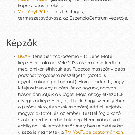
kapcsolatos infókért.
Varsányi Péter
– pszichológus,
természetgyógyász, az EszenciaCentrum vezetője.
Képzők
BGA
–
Bene Gerincakadémia – itt Bene Máté
képzéseit találod. Vele 2023 őszén ismerkedtem
meg, amikor elhívtuk egy Tudatos masszőr videós
podcast forgatásra beszélgetni (azóta is
együttműködő partnerünk). Hamar kiderült, hogy
kifejezetten egy rugóra jár az agyunk, nagyon
hasonlóan látjuk a világot. Majd ahogy elkezdtük
elvégezni képzéseit, rájöttünk, hogy személyében
a (számunkra, és sokak számára) eddigi legjobb
magyar oktatót, és az emberi testtel foglalkozó
szakembert ismerhettük meg. Nem hiába ő volt
eddig nálunk legtöbbször, mely beszélgetéseket
vissza is nézhettek a
TM YouTube csatornánkon
.