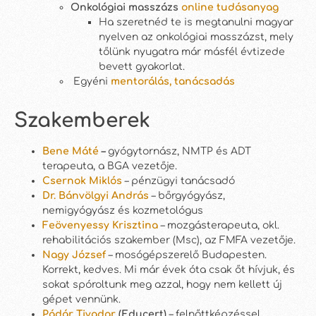
Onkológiai masszázs
online tudásanyag
Ha szeretnéd te is megtanulni magyar
nyelven az onkológiai masszázst, mely
tőlünk nyugatra már másfél évtizede
bevett gyakorlat.
Egyéni
mentorálás, tanácsadás
Szakemberek
Bene Máté
–
gyógytornász, NMTP és ADT
terapeuta, a BGA vezetője.
Csernok Miklós
– pénzügyi tanácsadó
Dr. Bánvölgyi András
– bőrgyógyász,
nemigyógyász és kozmetológus
Feövenyessy Krisztina
– mozgásterapeuta, okl.
rehabilitációs szakember (Msc), az FMFA vezetője.
Nagy József
– mosógépszerelő Budapesten.
Korrekt, kedves. Mi már évek óta csak őt hívjuk, és
sokat spóroltunk meg azzal, hogy nem kellett új
gépet vennünk.
Pádár Tivadar
(Educert)
– felnőttképzéssel