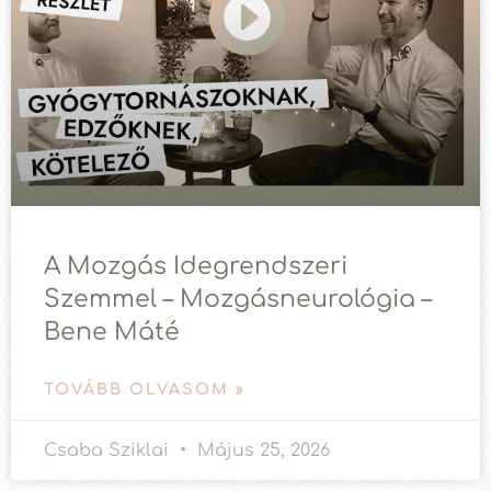
A Mozgás Idegrendszeri
Szemmel – Mozgásneurológia –
Bene Máté
TOVÁBB OLVASOM »
Csaba Sziklai
Május 25, 2026