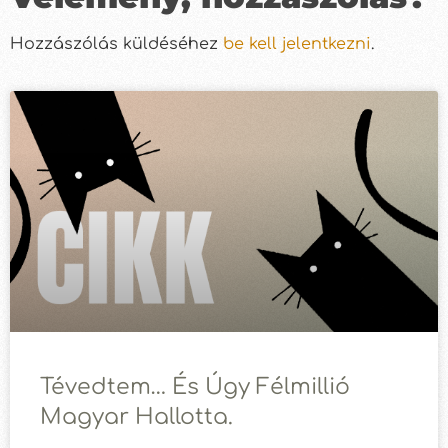
Hozzászólás küldéséhez
be kell jelentkezni
.
Tévedtem… És Úgy Félmillió
Magyar Hallotta.