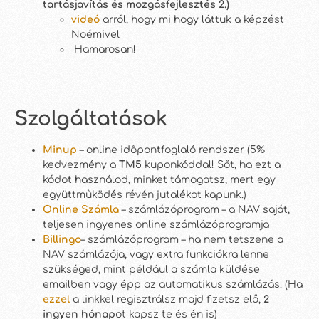
tartásjavítás és mozgásfejlesztés 2.)
videó
arról, hogy mi hogy láttuk a képzést
Noémivel
Hamarosan!
Szolgáltatások
Minup
– online időpontfoglaló rendszer (5%
kedvezmény a
TM5
kuponkóddal! Sőt, ha ezt a
kódot használod, minket támogatsz, mert egy
együttműködés révén jutalékot kapunk.)
Online Számla
– számlázóprogram – a NAV saját,
teljesen ingyenes online számlázóprogramja
Billingo
– számlázóprogram – ha nem tetszene a
NAV számlázója, vagy extra funkciókra lenne
szükséged, mint például a számla küldése
emailben vagy épp az automatikus számlázás. (Ha
ezzel
a linkkel regisztrálsz majd fizetsz elő,
2
ingyen hónap
ot kapsz te és én is)