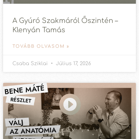
A Gyúró Szakmáról Őszintén –
Klenyán Tamás
TOVÁBB OLVASOM »
Csaba Sziklai
Július 17, 2026