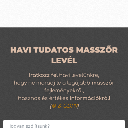
HAVI TUDATOS MASSZŐR
LEVÉL
Iratkozz
fel
havi levelünkre,
hogy ne maradj le a legújabb
masszőr
fejleményekről,
hasznos és értékes
információkról!
(
🍪 & GDPR
)