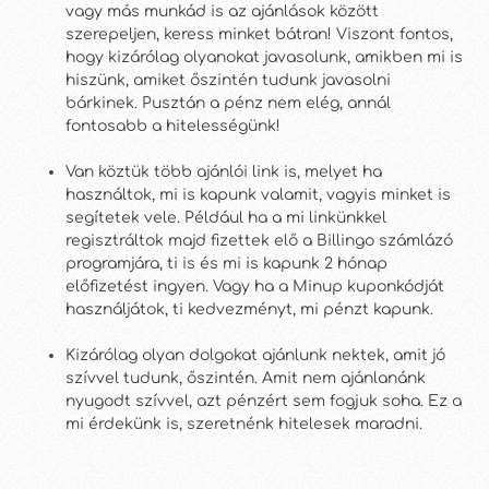
vagy más munkád is az ajánlások között
szerepeljen, keress minket bátran! Viszont fontos,
hogy kizárólag olyanokat javasolunk, amikben mi is
hiszünk, amiket őszintén tudunk javasolni
bárkinek. Pusztán a pénz nem elég, annál
fontosabb a hitelességünk!
Van köztük több ajánlói link is, melyet ha
használtok, mi is kapunk valamit, vagyis minket is
segítetek vele. Például ha a mi linkünkkel
regisztráltok majd fizettek elő a Billingo számlázó
programjára, ti is és mi is kapunk 2 hónap
előfizetést ingyen. Vagy ha a Minup kuponkódját
használjátok, ti kedvezményt, mi pénzt kapunk.
Kizárólag olyan dolgokat ajánlunk nektek, amit jó
szívvel tudunk, őszintén. A
mit nem ajánlanánk
nyugodt szívvel, azt pénzért sem fogjuk soha. Ez a
mi érdekünk is, szeretnénk hitelesek maradni.