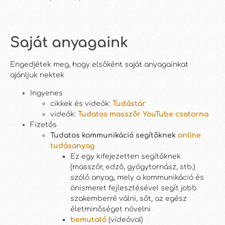
Saját anyagaink
Engedjétek meg, hogy elsőként saját anyagainkat
ajánljuk nektek
Ingyenes
cikkek és videók:
Tudástár
videók:
Tudatos masszőr YouTube csatorna
Fizetős
Tudatos kommunikáció segítőknek
online
tudásanyag
Ez egy kifejezetten segítőknek
(masszőr, edző, gyógytornász, stb.)
szóló anyag, mely a kommunikáció és
önismeret fejlesztésével segít jobb
szakemberré válni, sőt, az egész
életminőséget növelni
bemutató
(videóval)