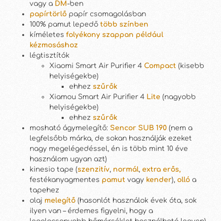
vagy a
DM
-ben
papírtörlő
papír csomagolásban
100% pamut lepedő
több színben
kíméletes
folyékony szappan például
kézmosáshoz
légtisztítók
Xiaomi Smart Air Purifier 4
Compact
(kisebb
helyiségekbe)
ehhez
szűrők
Xiamou Smart Air Purifier 4
Lite
(nagyobb
helyiségekbe)
ehhez
szűrők
mosható ágymelegítő:
Sencor SUB 190
(nem a
legfelsőbb márka, de sokan használják ezeket
nagy megelégedéssel, én is több mint 10 éve
használom ugyan azt)
kinesio tape (
s
zenzitív
,
normál
,
extra erős,
festékanyagmentes
pamut
vagy
kender
),
olló
a
tapehez
olaj
melegítő
(hasonlót használok évek óta, sok
ilyen van – érdemes figyelni, hogy a