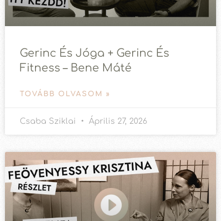
Gerinc És Jóga + Gerinc És
Fitness – Bene Máté
TOVÁBB OLVASOM »
Csaba Sziklai
Április 27, 2026