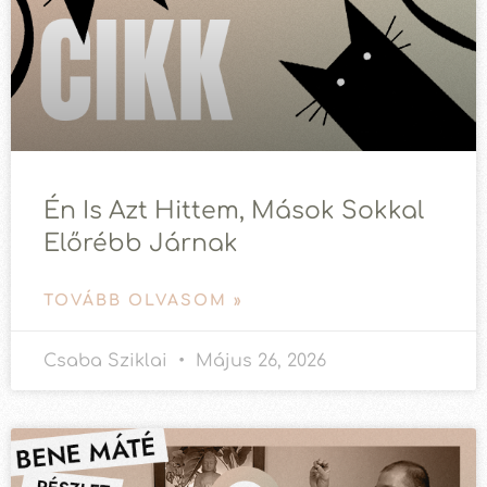
Én Is Azt Hittem, Mások Sokkal
Előrébb Járnak
TOVÁBB OLVASOM »
Csaba Sziklai
Május 26, 2026