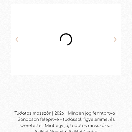
Tudatos masszőr | 2026 | Minden jog fenntartva |
Gondosan felépítve – tudással, figyelemmel és
szeretettel. Mint egy jó, tudatos masszázs. -
Sziklai Noémi & Sziklai Csaba