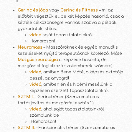
Gerinc és jóga
vagy
Gerinc és Fitness
–
mi az
előbbit végeztük el, de két képzés hasonló, csak a
kétféle célközönségre vannak szabva a példák,
gyakorlatok, stílus.
videó
saját tapasztalatainkról
Hamarosan!
Neuromass
– Masszőröknek és egyéb manuális
kezeléseket nyújtó terapeutáknak kötelező. Máté
Mozgásneurológia
c. képzése hasonló, de
mozgással foglalkozó szakemberek számára)
videó
, amiben Bene Máté, a képzés oktatója
beszél az anyagról
videó
, amiben én és Noémi mesélünk a
képzésen szerzett tapasztalatainkról
SZTM I.
– Gerinctréner (Szenzomotoros
tartásjavítás és mozgásfejlesztés 1.)
videó
, ahol saját tapasztalatainkról
számolunk be
Hamarosan!
SZTM II.
– Funkcionális trén
er (Szenzomotoros