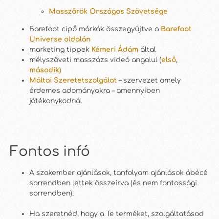
Masszőrök Országos Szövetsége
Barefoot cipő márkák összegyűjtve a
Barefoot
Universe oldalán
marketing tippek
Kémeri Ádám
által
mélyszöveti masszázs videó angolul (
első
,
második)
Máltai Szeretetszolgálat
–
szervezet amely
érdemes adományokra – amennyiben
jótékonykodnál
Fontos infó
A szakember ajánlások, tanfolyam ajánlások ábécé
sorrendben lettek összeírva (és nem fontossági
sorrendben).
Ha szeretnéd, hogy a Te terméket, szolgáltatásod