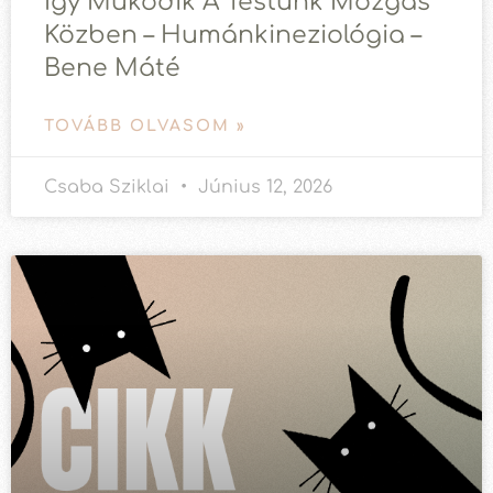
Így Működik A Testünk Mozgás
Közben – Humánkineziológia –
Bene Máté
TOVÁBB OLVASOM »
Csaba Sziklai
Június 12, 2026