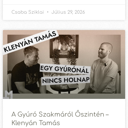
Csaba Sziklai
Július 29, 2026
A Gyúró Szakmáról Őszintén –
Klenyán Tamás