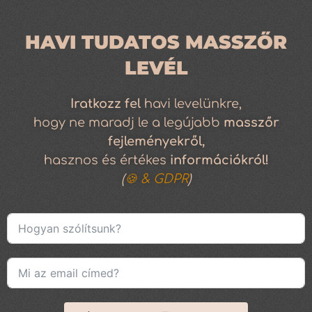
HAVI TUDATOS MASSZŐR
LEVÉL
Iratkozz
fel
havi levelünkre,
hogy ne maradj le a legújabb
masszőr
fejleményekről,
hasznos és értékes
információkról!
(
🍪 & GDPR
)