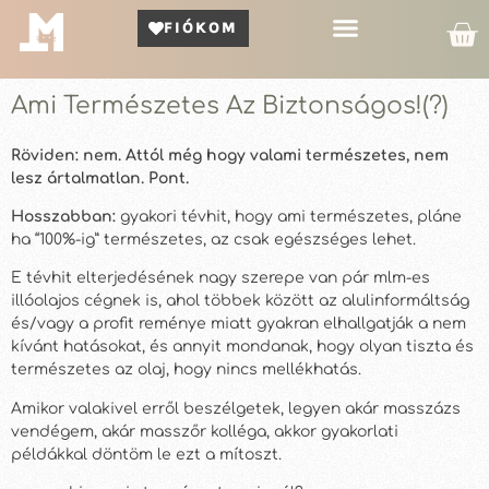
FIÓKOM
Kör Bemutató
Ami Természetes Az Biztonságos!(?)
Röviden: nem. Attól még hogy valami természetes, nem
lesz ártalmatlan. Pont.
Hosszabban:
gyakori tévhit, hogy ami természetes, pláne
ha “100%-ig” természetes, az csak egészséges lehet.
E tévhit elterjedésének nagy szerepe van pár mlm-es
illóolajos cégnek is, ahol többek között az alulinformáltság
és/vagy a profit reménye miatt gyakran elhallgatják a nem
kívánt hatásokat, és annyit mondanak, hogy olyan tiszta és
természetes az olaj, hogy nincs mellékhatás.
Amikor valakivel erről beszélgetek, legyen akár masszázs
vendégem, akár masszőr kolléga, akkor gyakorlati
példákkal döntöm le ezt a mítoszt.