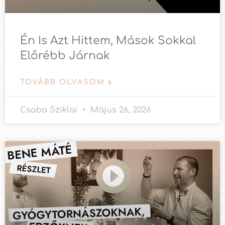
Én Is Azt Hittem, Mások Sokkal
Előrébb Járnak
TOVÁBB OLVASOM »
Csaba Sziklai
Május 26, 2026