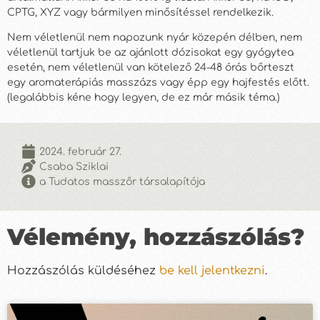
CPTG, XYZ vagy bármilyen minősítéssel rendelkezik.
Nem véletlenül nem napozunk nyár közepén délben, nem
véletlenül tartjuk be az ajánlott dózisokat egy gyógytea
esetén, nem véletlenül van kötelező 24-48 órás bőrteszt
egy aromaterápiás masszázs vagy épp egy hajfestés előtt.
(legalábbis kéne hogy legyen, de ez már másik téma.)
2024. február 27.
Csaba Sziklai
a Tudatos masszőr társalapítója
Vélemény, hozzászólás?
Hozzászólás küldéséhez
be kell jelentkezni
.