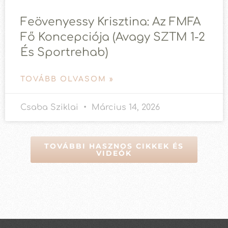
Feövenyessy Krisztina: Az FMFA
Fő Koncepciója (avagy SZTM 1-2
És Sportrehab)
TOVÁBB OLVASOM »
Csaba Sziklai
Március 14, 2026
TOVÁBBI HASZNOS CIKKEK ÉS
VIDEÓK