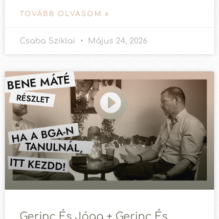
TOVÁBB OLVASOM »
Csaba Sziklai
Május 24, 2026
Gerinc És Jóga + Gerinc És