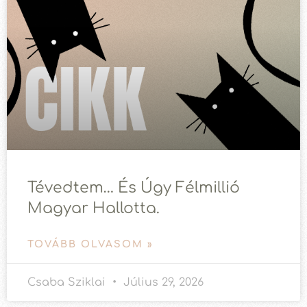
Tévedtem… És Úgy Félmillió
Magyar Hallotta.
TOVÁBB OLVASOM »
Csaba Sziklai
Július 29, 2026