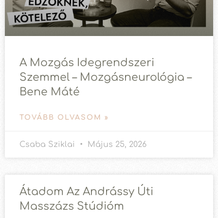
A Mozgás Idegrendszeri
Szemmel – Mozgásneurológia –
Bene Máté
TOVÁBB OLVASOM »
Csaba Sziklai
Május 25, 2026
Átadom Az Andrássy Úti
Masszázs Stúdióm