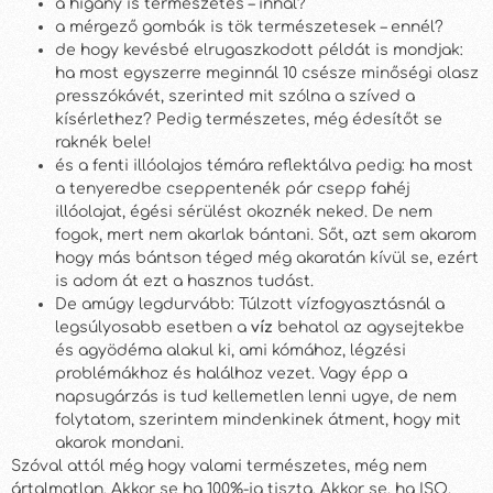
a higany is természetes – innál?
a mérgező gombák is tök természetesek – ennél?
de hogy kevésbé elrugaszkodott példát is mondjak:
ha most egyszerre meginnál 10 csésze minőségi olasz
presszókávét, szerinted mit szólna a szíved a
kísérlethez? Pedig természetes, még édesítőt se
raknék bele!
és a fenti illóolajos témára reflektálva pedig: ha most
a tenyeredbe cseppentenék pár csepp fahéj
illóolajat, égési sérülést okoznék neked. De nem
fogok, mert nem akarlak bántani. Sőt, azt sem akarom
hogy más bántson téged még akaratán kívül se, ezért
is adom át ezt a hasznos tudást.
De amúgy legdurvább: Túlzott vízfogyasztásnál a
legsúlyosabb esetben a
víz
behatol az agysejtekbe
és agyödéma alakul ki, ami kómához, légzési
problémákhoz és halálhoz vezet. Vagy épp a
napsugárzás is tud kellemetlen lenni ugye, de nem
folytatom, szerintem mindenkinek átment, hogy mit
akarok mondani.
Szóval attól még hogy valami természetes, még nem
ártalmatlan. Akkor se ha 100%-ig tiszta. Akkor se, ha ISO,