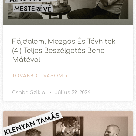
Fájdalom, Mozgás És Tévhitek –
(4.) Teljes Beszélgetés Bene
Mátéval
TOVÁBB OLVASOM »
Csaba Sziklai
Július 29, 2026