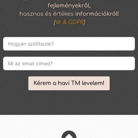
fejleményekről,
hasznos és értékes
információkról!
(
🍪 & GDPR
)
Kérem a havi TM levelem!