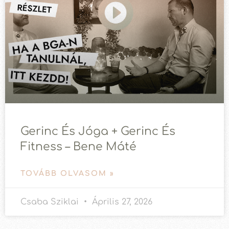
Gerinc És Jóga + Gerinc És
Fitness – Bene Máté
TOVÁBB OLVASOM »
Csaba Sziklai
Április 27, 2026