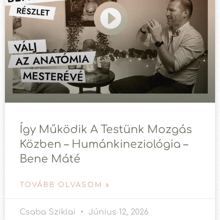
Így Működik A Testünk Mozgás
Közben – Humánkineziológia –
Bene Máté
TOVÁBB OLVASOM »
Csaba Sziklai
Június 12, 2026