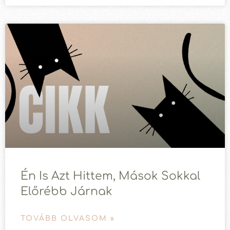
Én Is Azt Hittem, Mások Sokkal
Előrébb Járnak
TOVÁBB OLVASOM »