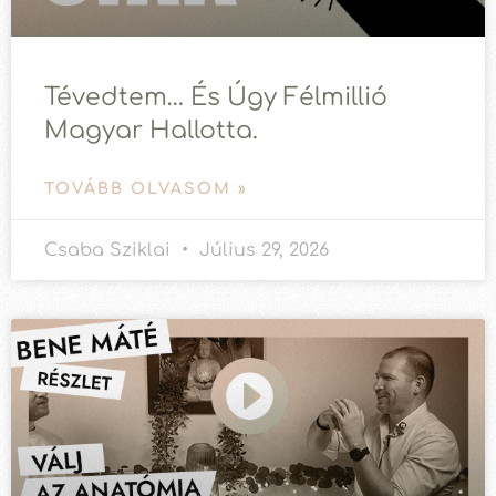
Tévedtem… És Úgy Félmillió
Magyar Hallotta.
TOVÁBB OLVASOM »
Csaba Sziklai
Július 29, 2026