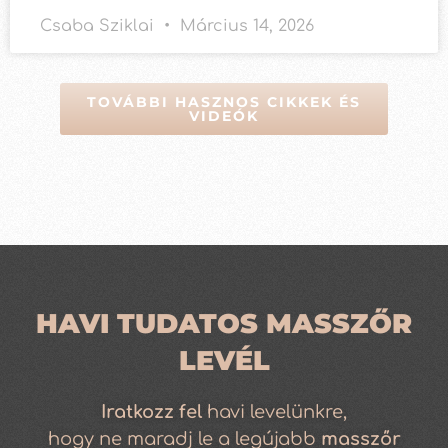
Csaba Sziklai
Március 14, 2026
TOVÁBBI HASZNOS CIKKEK ÉS
VIDEÓK
HAVI TUDATOS MASSZŐR
LEVÉL
Iratkozz
fel
havi levelünkre,
hogy ne maradj le a legújabb
masszőr