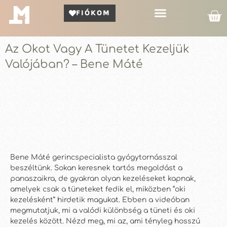
FIÓKOM
Kör Bemutató
Az Okot Vagy A Tünetet Kezeljük
Valójában? – Bene Máté
Bene Máté gerincspecialista gyógytornásszal
beszéltünk. Sokan keresnek tartós megoldást a
panaszaikra, de gyakran olyan kezeléseket kapnak,
amelyek csak a tüneteket fedik el, miközben “oki
kezelésként” hirdetik magukat. Ebben a videóban
megmutatjuk, mi a valódi különbség a tüneti és oki
kezelés között. Nézd meg, mi az, ami tényleg hosszú