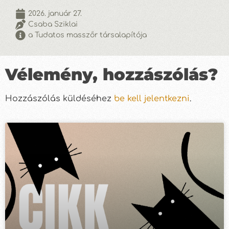
2026. január 27.
Csaba Sziklai
a Tudatos masszőr társalapítója
Vélemény, hozzászólás?
Hozzászólás küldéséhez
be kell jelentkezni
.