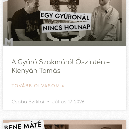
A Gyúró Szakmáról Őszintén –
Klenyán Tamás
TOVÁBB OLVASOM »
Csaba Sziklai
Július 17, 2026