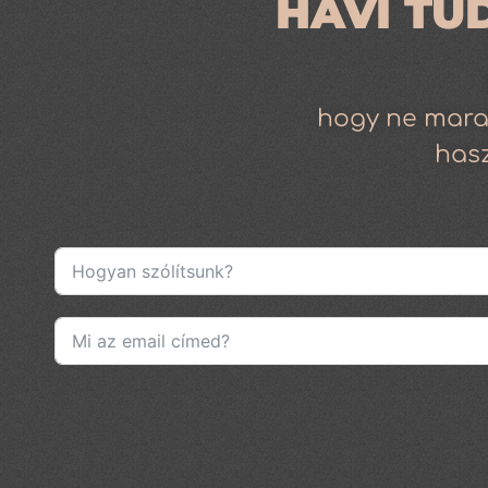
HAVI TU
hogy ne mara
has