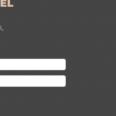
ÉL
l,