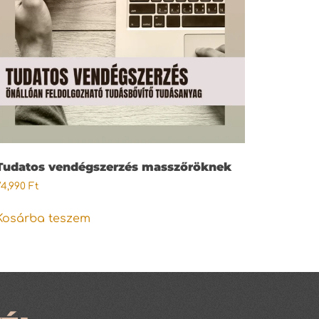
Tudatos vendégszerzés masszőröknek
74,990
Ft
Kosárba teszem