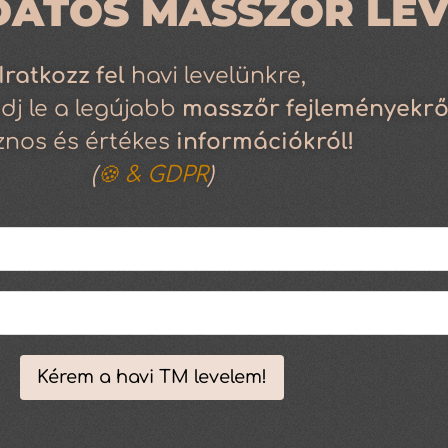
DATOS MASSZŐR LEV
Iratkozz
fel
havi levelünkre,
dj le a legújabb
masszőr fejleményekrő
znos és értékes
információkról!
(
🍪 & GDPR
)
Kérem a havi TM levelem!