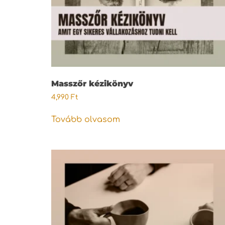
Masszőr kézikönyv
4,990
Ft
Tovább olvasom