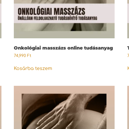
Onkológiai masszázs online tudásanyag
74,990
Ft
Kosárba teszem