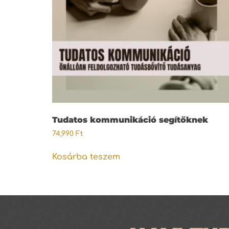
Tudatos kommunikáció segítőknek
74,990
Ft
Kosárba teszem