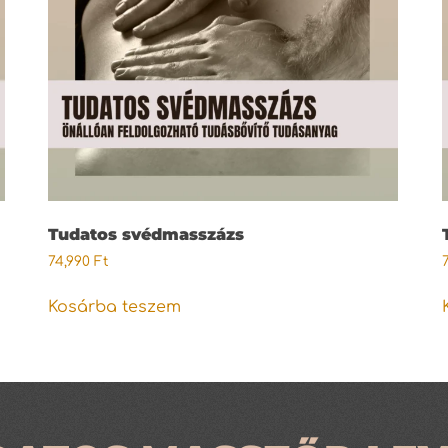
Tudatos svédmasszázs
74,990
Ft
Kosárba teszem