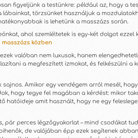
n figyeljünk a testünkre: például az, hogy a te
a lábainkat, törzsünket használjuk a mozdulatokh
 hatékonyabbak is lehetünk a masszázs során.
ónkat, ahol szemléltetek is egy-két dolgot ezzel
ás masszázs közben
 ezek valóban nem luxusok, hanem elengedhetetle
lazítani a megfeszített izmokat, és felkészülni a k
k sajnos. Amikor egy vendégem arról mesél, hogy 
ndok, hogy tegye fel magában a kérdést: mikor ta
lenítő hatóideje amit használt, hogy ne egy felesle
és, pár perces légzőgyakorlat – mind csodákat tud
 pihenők, de valójában épp ezek segítenek abban