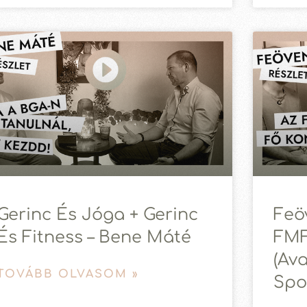
Gerinc És Jóga + Gerinc
Feö
És Fitness – Bene Máté
FMF
(av
TOVÁBB OLVASOM »
Spo