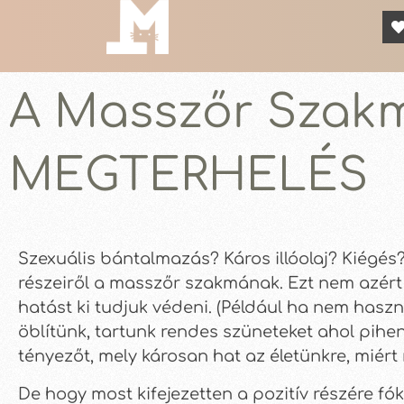
A Masszőr Szakma
MEGTERHELÉS
Szexuális bántalmazás? Káros illóolaj? Kiégé
részeiről a masszőr szakmának. Ezt nem azért 
hatást ki tudjuk védeni. (Például ha nem haszná
öblítünk, tartunk rendes szüneteket ahol pihen
tényezőt, mely károsan hat az életünkre, miért
De hogy most kifejezetten a pozitív részére f