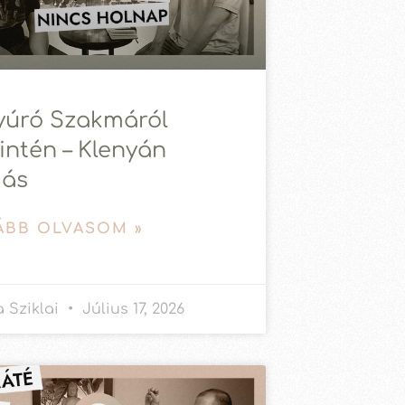
yúró Szakmáról
intén – Klenyán
ás
ÁBB OLVASOM »
 Sziklai
Július 17, 2026