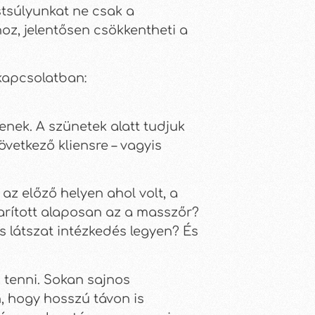
stsúlyunkat ne csak a
oz, jelentősen csökkentheti a
 kapcsolatban:
nek. A szünetek alatt tudjuk
övetkező kliensre – vagyis
az előző helyen ahol volt, a
karított alaposan az a masszőr?
ges látszat intézkedés legyen? És
 tenni. Sokan sajnos
, hogy hosszú távon is