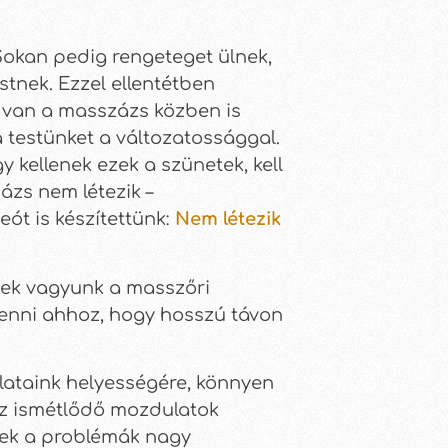
Sokan pedig rengeteget ülnek,
tnek. Ezzel ellentétben
k van a masszázs közben is
a testünket a változatossággal.
 kellenek ezek a szünetek, kell
ázs nem létezik –
eót is készítettünk:
Nem létezik
sek vagyunk a masszőri
enni ahhoz, hogy hosszú távon
lataink helyességére, könnyen
. Az ismétlődő mozdulatok
ezek a problémák nagy