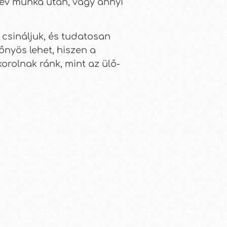
 év munka után, vagy annyi
 csináljuk, és tudatosan
őnyös lehet, hiszen a
rolnak ránk, mint az ülő-