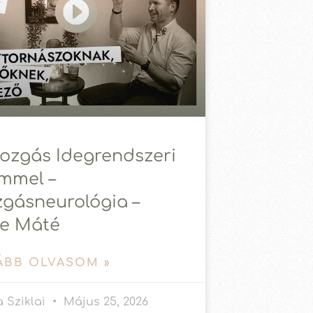
ozgás Idegrendszeri
mmel –
gásneurológia –
e Máté
ÁBB OLVASOM »
 Sziklai
Május 25, 2026