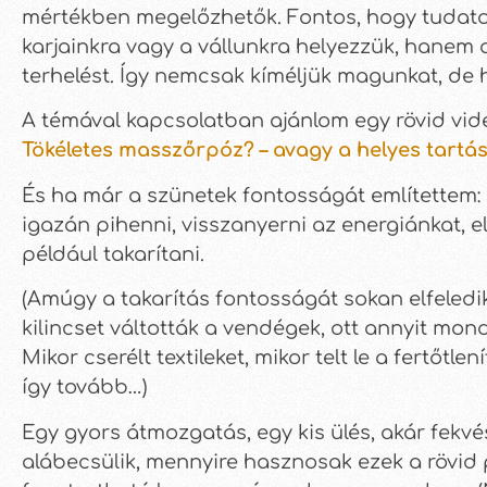
mértékben megelőzhetők. Fontos, hogy tudatosa
karjainkra vagy a vállunkra helyezzük, hanem 
terhelést. Így nemcsak kíméljük magunkat, de
A témával kapcsolatban ajánlom egy rövid vide
Tökéletes masszőrpóz? – avagy a helyes tart
És ha már a szünetek fontosságát említettem:
igazán pihenni, visszanyerni az energiánkat, el
például takarítani.
(Amúgy a takarítás fontosságát sokan elfeledi
kilincset váltották a vendégek, ott annyit mo
Mikor cserélt textileket, mikor telt le a fertőt
így tovább…)
Egy gyors átmozgatás, egy kis ülés, akár fekv
alábecsülik, mennyire hasznosak ezek a rövid