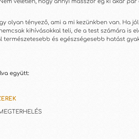
Nem véletlen, hogy annyi masszőr ég ki akár pár
 egy olyan tényező, ami a mi kezünkben van. Ha jól
mcsak kihívásokkal teli, de a test számára is el
l természetesebb és egészségesebb hatást gyako
lva együtt:
SZEREK
AI MEGTERHELÉS