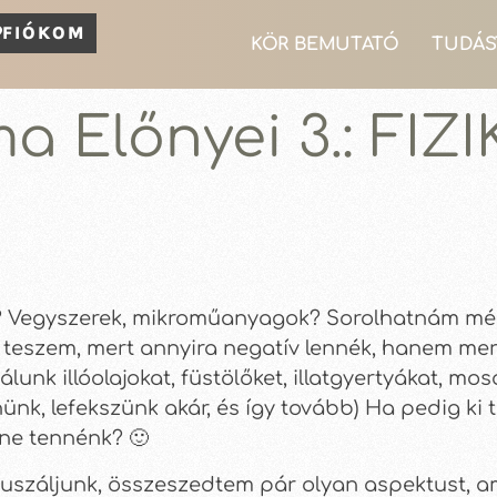
FIÓKOM
KÖR BEMUTATÓ
TUDÁS
 Előnyei 3.: FIZI
s? Vegyszerek, mikroműanyagok? Sorolhatnám még.
teszem, mert annyira negatív lennék, hanem mert
lunk illóolajokat, füstölőket, illatgyertyákat, m
ünk, lefekszünk akár, és így tovább) Ha pedig ki
 ne tennénk? 🙂
ókuszáljunk, összeszedtem pár olyan aspektust, 