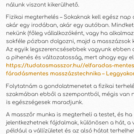
nálunk viszont kikerülhető.
Fizikai megterhelés – Sokaknak kell egész nap
akár egy irodában, akár egy autóban. Mindkett
nekünk (főleg vállalkozóként, vagy ha alkalm
sokféle pózban dolgozni, majd a masszázsok köz
Az egyik legszerencsésebbek vagyunk ebben az a
a pihenés és változatosság, mert ahogy egy el
https://tudatosmasszor.hu//elfaradas-mente
fáradásmentes masszázstechnika – Leggyakor
Folytatnám a gondolatmenetet a fizikai terhe
szakmában ebből a szempontból, mégis van né
is egészségesek maradjunk.
A masszőr munka is megterheli a testet, és ha
jelentkezhetnek fájdalmak, különösen a hát, a v
például a vállízületet és az alsó hátat terhel