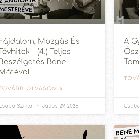
Fájdalom, Mozgás És
A G
Tévhitek – (4.) Teljes
Ősz
Beszélgetés Bene
Tam
Mátéval
TOV
TOVÁBB OLVASOM »
Csaba Sziklai
Július 29, 2026
Csaba