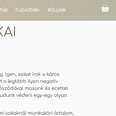
TÁR
TUDÁSTÁR+
RÓLUNK
KAI
 Igen, sokat írok a káros
 a legtöbb ilyen negatív
osószódával mosunk és ecettel
 tudunk védeni egy-egy olyan
ami sokaknál munkaköri ártalom,