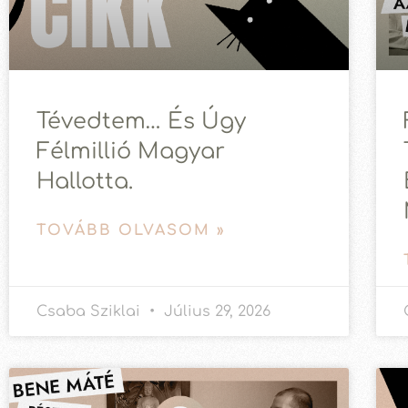
Tévedtem… És Úgy
Félmillió Magyar
Hallotta.
TOVÁBB OLVASOM »
Csaba Sziklai
Július 29, 2026