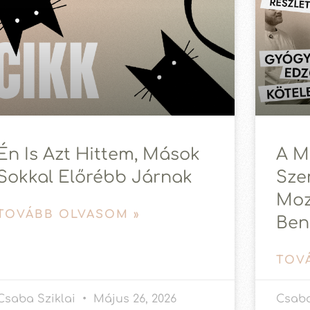
Én Is Azt Hittem, Mások
A M
Sokkal Előrébb Járnak
Sze
Moz
TOVÁBB OLVASOM »
Ben
TOV
Csaba Sziklai
Május 26, 2026
Csaba