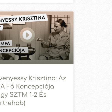
venyessy Krisztina: Az
A Fő Koncepciója
agy SZTM 1-2 És
rtrehab)