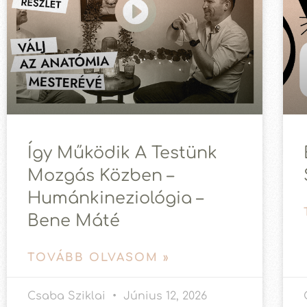
Így Működik A Testünk
Mozgás Közben –
Humánkineziológia –
Bene Máté
TOVÁBB OLVASOM »
Csaba Sziklai
Június 12, 2026