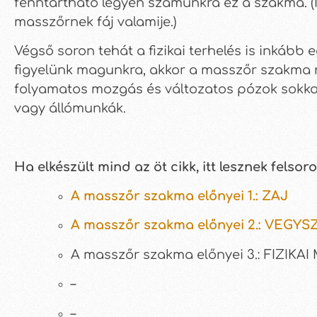
fenntartható legyen számunkra ez a szakma. (
masszőrnek fáj valamije.)
Végső soron tehát a fizikai terhelés is inkább
figyelünk magunkra, akkor a masszőr szakma ne
folyamatos mozgás és változatos pózok sokka
vagy állómunkák.
Ha elkészült mind az öt cikk, itt lesznek felsoro
A masszőr szakma előnyei 1.: ZAJ
A masszőr szakma előnyei 2.: VEGY
A masszőr szakma előnyei 3.: FIZIK
–
–