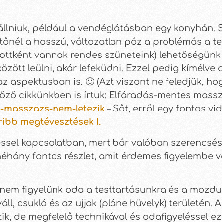
 állniuk, például a vendéglátásban egy konyhán. 
őnél a hosszú, változatlan póz a problémás a tes
azottként vannak rendes szüneteink) lehetőségün
ött leülni, akár lefeküdni. Ezzel pedig kímélve 
spektusban is. 🙂 (Azt viszont ne feledjük, hogy
őző cikkünkben is írtuk: Elfáradás-mentes massz
s-masszazs-nem-letezik
– Sőt, erről egy fontos vid
ibb megtévesztések I.
léssel kapcsolatban, mert bár valóban szerencsé
hány fontos részlet, amit érdemes figyelembe v
 nem figyelünk oda a testtartásunkra és a mozdu
áll, csukló és az ujjak (pláne hüvelyk) területén
hetik, de megfelelő technikával és odafigyeléssel 