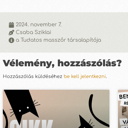
2024. november 7.
Csaba Sziklai
a Tudatos masszőr társalapítója
Vélemény, hozzászólás?
Hozzászólás küldéséhez
be kell jelentkezni
.