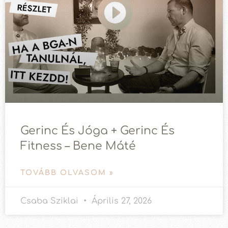
Gerinc És Jóga + Gerinc És
Fitness – Bene Máté
TOVÁBB OLVASOM »
Csaba Sziklai
Április 27, 2026