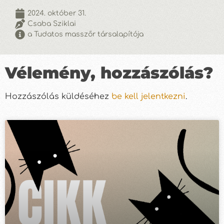
2024. október 31.
Csaba Sziklai
a Tudatos masszőr társalapítója
Vélemény, hozzászólás?
Hozzászólás küldéséhez
be kell jelentkezni
.