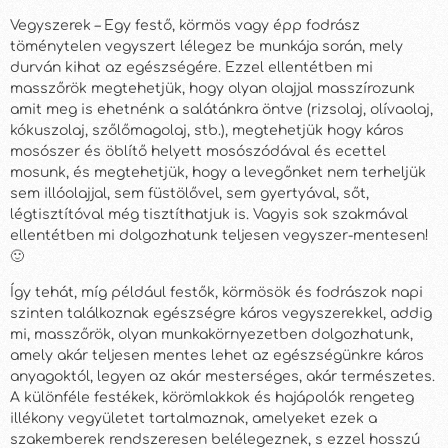
Vegyszerek – Egy festő, körmös vagy épp fodrász
töménytelen vegyszert lélegez be munkája során, mely
durván kihat az egészségére. Ezzel ellentétben mi
masszőrök megtehetjük, hogy olyan olajjal masszírozunk
amit meg is ehetnénk a salátánkra öntve (rizsolaj, olívaolaj,
kókuszolaj, szőlőmagolaj, stb.), megtehetjük hogy káros
mosószer és öblítő helyett mosószódával és ecettel
mosunk, és megtehetjük, hogy a levegőnket nem terheljük
sem illóolajjal, sem füstölővel, sem gyertyával, sőt,
légtisztítóval még tisztíthatjuk is. Vagyis sok szakmával
ellentétben mi dolgozhatunk teljesen vegyszer-mentesen!
🙂
Így tehát, míg például festők, körmösök és fodrászok napi
szinten találkoznak egészségre káros vegyszerekkel, addig
mi, masszőrök, olyan munkakörnyezetben dolgozhatunk,
amely akár teljesen mentes lehet az egészségünkre káros
anyagoktól, legyen az akár mesterséges, akár természetes.
A különféle festékek, körömlakkok és hajápolók rengeteg
illékony vegyületet tartalmaznak, amelyeket ezek a
szakemberek rendszeresen belélegeznek, s ezzel hosszú