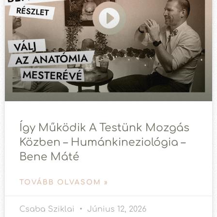
Így Működik A Testünk Mozgás
Közben – Humánkineziológia –
Bene Máté
TOVÁBB OLVASOM »
Csaba Sziklai
Június 12, 2026