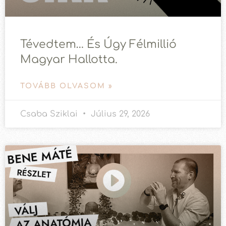
Tévedtem… És Úgy Félmillió
Magyar Hallotta.
TOVÁBB OLVASOM »
Csaba Sziklai
Július 29, 2026