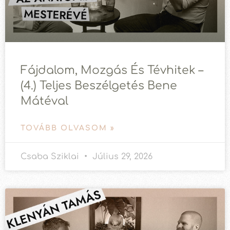
Fájdalom, Mozgás És Tévhitek –
(4.) Teljes Beszélgetés Bene
Mátéval
TOVÁBB OLVASOM »
Csaba Sziklai
Július 29, 2026