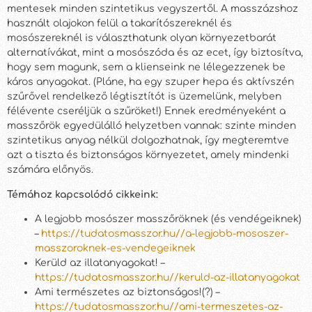
mentesek minden szintetikus vegyszertől. A masszázshoz
használt olajokon felül a takarítószereknél és
mosószereknél is választhatunk olyan környezetbarát
alternatívákat, mint a mosószóda és az ecet, így biztosítva,
hogy sem magunk, sem a klienseink ne lélegezzenek be
káros anyagokat. (Pláne, ha egy szuper hepa és aktívszén
szűrővel rendelkező légtisztítót is üzemelünk, melyben
félévente cseréljük a szűröket!) Ennek eredményeként a
masszőrök egyedülálló helyzetben vannak: szinte minden
szintetikus anyag nélkül dolgozhatnak, így megteremtve
azt a tiszta és biztonságos környezetet, amely mindenki
számára előnyös.
Témához kapcsolódó cikkeink:
A legjobb mosószer masszőröknek (és vendégeiknek)
–
https://tudatosmasszor.hu//a-legjobb-mososzer-
masszoroknek-es-vendegeiknek
Kerüld az illatanyagokat! –
https://tudatosmasszor.hu//keruld-az-illatanyagokat
Ami természetes az biztonságos!(?) –
https://tudatosmasszor.hu//ami-termeszetes-az-