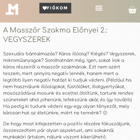
FIÓKOM
Kör Bemutató
A Masszőr Szakma Előnyei 2.:
VEGYSZEREK
Szexuális bántalmazás? Káros illóolaj? Kiégés? Vegyszerek,
mikroműanyagok? Sorolhatnám még. Igen, sokat írok a
káros részeiről a masszőr szakmának. Ezt nem azért
teszem, mert annyira negatív lennék, hanem mert a
legtöbb ilyen negatív hatást ki tudjuk védeni. (Például ha
nem használunk illóolajokat, füstölőket, illatgyertyákat,
mosószódával mosunk és ecettel öblítünk, tartunk rendes
szüneteket ahol pihenünk, lefekszünk akár, és így tovább)
Ha pedig ki tudunk védeni egy-egy olyan tényezőt, mely
károsan hat az életünkre, miért ne tennénk? 🙂
De hogy most kifejezetten a pozitív részére fókuszáljunk,
összeszedtem pár olyan aspektust, ami sokaknál
munkaköri ártalom, nálunk viszont kikerülhető.