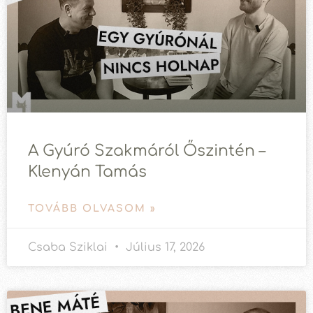
A Gyúró Szakmáról Őszintén –
Klenyán Tamás
TOVÁBB OLVASOM »
Csaba Sziklai
Július 17, 2026