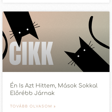
Én Is Azt Hittem, Mások Sokkal
Előrébb Járnak
TOVÁBB OLVASOM »