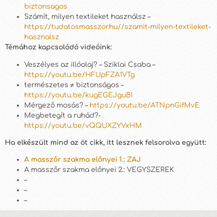
biztonsagos
Számít, milyen textileket használsz –
https://tudatosmasszor.hu//szamit-milyen-textileket-
hasznalsz
Témához kapcsolódó videóink:
Veszélyes az illóolaj? – Sziklai Csaba –
https://youtu.be/HFUpFZA1VTg
természetes ≠ biztonságos –
https://youtu.be/kugEGEJguBI
Mérgező mosás? –
https://youtu.be/ATNpnGifMvE
Megbetegít a ruhád?-
https://youtu.be/vQQUXZYVxHM
Ha elkészült mind az öt cikk, itt lesznek felsorolva együtt:
A masszőr szakma előnyei 1.: ZAJ
A masszőr szakma előnyei 2.: VEGYSZEREK
–
–
–