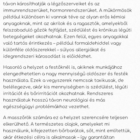
távon károsíthatják a légzőszerveiket és az
immunrendszerüket, hormonrendszerüket. A műkörmösök
például különösen ki vannak téve az olyan erős kémiai
anyagoknak, mint az akrilok és a ragasztók, amelyekből
felszabaduló gőzök fejfájást, szédülést és krónikus légúti
betegségeket okozhatnak. Ezen felül, egyes anyagokkal
való tartós érintkezés – például formaldehiddel vagy
különféle oldószerekkel – súlyos allergiákat és
idegrendszeri károsodást is előidézhet.
Hasonló a helyzet a festőknél is, akiknek munkájához
elengedhetetlen a nagy mennyiségű oldószer és festék
használata. Ezek a vegyszerek nemcsak toxikusak, de
belélegezve, akár kis mennyiségben is szédülést, légúti
irritációt és bőrirritációt okozhatnak. Rendszeres
használatuk hosszú távon neurológiai és más
egészségügyi problémákhoz vezethet.
A masszőrök számára ez a helyzet szerencsére teljesen
elkerülhető. A természetes olajok, amelyeket mi
használunk, kifejezetten bőrbarátok, sőt, mint említettük,
akár étkezési célra is alkalmasak – így garantáltan