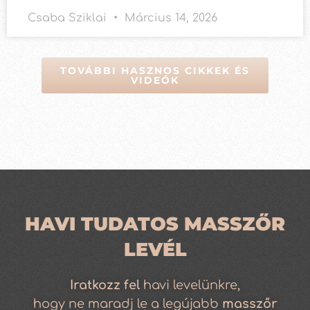
Csaba Sziklai
Március 14, 2026
TOVÁBBI HASZNOS CIKKEK ÉS
VIDEÓK
HAVI TUDATOS MASSZŐR
LEVÉL
Iratkozz
fel
havi levelünkre,
hogy ne maradj le a legújabb
masszőr