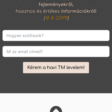
fejleményekről,
hasznos és értékes
információkról!
(
🍪 & GDPR
)
Kérem a havi TM levelem!